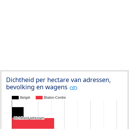
Dichtheid per hectare van adressen,
bevolking en wagens
België
Blaton-Centre
Dichtheid adressen
Dichtheid adressen