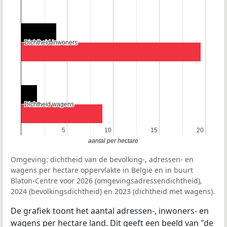
Dichtheid inwoners
Dichtheid inwoners
Dichtheid wagens
Dichtheid wagens
5
5
10
10
15
15
20
20
aantal per hectare
Omgeving: dichtheid van de bevolking-, adressen- en
wagens per hectare oppervlakte in België en in buurt
Blaton-Centre voor 2026 (omgevingsadressendichtheid),
2024 (bevolkingsdichtheid) en 2023 (dichtheid met wagens).
De grafiek toont het aantal adressen-, inwoners- en
wagens per hectare land. Dit geeft een beeld van "de