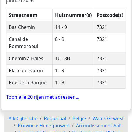
januari 2026.
Straatnaam
Huisnummer(s)
Postcode(s)
Bas Chemin
11 - 9
7321
Canal de
8 - 9
7321
Pommeroeul
Chemin à Haies
10 - 8B
7321
Place de Blaton
1 - 9
7321
Rue de la Barque
1 - 8
7321
Toon alle 20 rijen met adressen...
AlleCijfers.be
Regionaal
België
Waals Gewest
Provincie Henegouwen
Arrondissement Aat