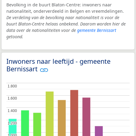
Bevolking in de buurt Blaton-Centre: inwoners naar
nationaliteit, onderverdeeld in Belgen en vreemdelingen.
De verdeling van de bevolking naar nationaliteit is voor de
buurt Blaton-Centre helaas onbekend. Daarom worden hier de
data over de nationaliteiten voor de
gemeente Bernissart
getoond.
Inwoners naar leeftijd - gemeente
Bernissart
1.800
1.800
1.600
1.600
1.400
1.400
1.200
1.200
1.000
1.000