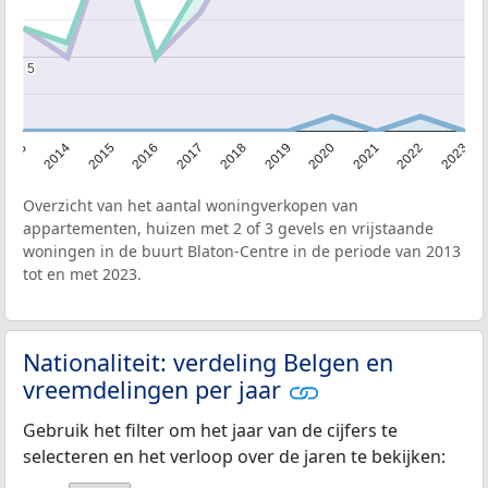
5
5
2013
2014
2015
2016
2017
2018
2019
2020
2021
2022
2023
Overzicht van het aantal woningverkopen van
appartementen, huizen met 2 of 3 gevels en vrijstaande
woningen in de buurt Blaton-Centre in de periode van 2013
tot en met 2023.
Nationaliteit: verdeling Belgen en
vreemdelingen per jaar
Gebruik het filter om het jaar van de cijfers te
selecteren en het verloop over de jaren te bekijken: