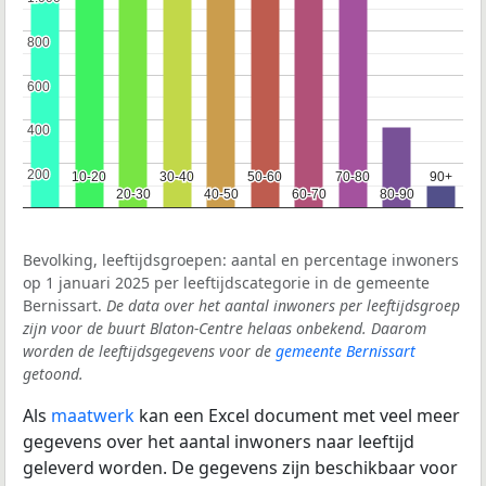
800
800
600
600
400
400
200
200
10-20
10-20
30-40
30-40
50-60
50-60
70-80
70-80
90+
90+
20-30
20-30
40-50
40-50
60-70
60-70
80-90
80-90
Bevolking, leeftijdsgroepen: aantal en percentage inwoners
op 1 januari 2025 per leeftijdscategorie in de gemeente
Bernissart.
De data over het aantal inwoners per leeftijdsgroep
zijn voor de buurt Blaton-Centre helaas onbekend. Daarom
worden de leeftijdsgegevens voor de
gemeente Bernissart
getoond.
Als
maatwerk
kan een Excel document met veel meer
gegevens over het aantal inwoners naar leeftijd
geleverd worden. De gegevens zijn beschikbaar voor