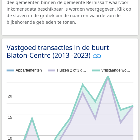
deelgemeenten binnen de gemeente Bernissart waarvoor
inkomensdata beschikbaar is worden weergegeven. Klik op
de staven in de grafiek om de naam en waarde van de
bijbehorende gebieden te tonen.
Vastgoed transacties in de buurt
Blaton-Centre (2013 -2023)
Appartementen
Huizen 2 of 3 g…
Vrijstaande wo…
20
20
15
15
10
10