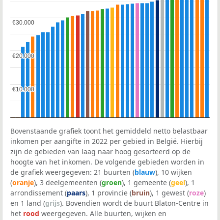
€30.000
€30.000
€20.000
€20.000
€10.000
€10.000
Bovenstaande grafiek toont het gemiddeld netto belastbaar
inkomen per aangifte in 2022 per gebied in België. Hierbij
zijn de gebieden van laag naar hoog gesorteerd op de
hoogte van het inkomen. De volgende gebieden worden in
de grafiek weergegeven: 21 buurten (
blauw
), 10 wijken
(
oranje
), 3 deelgemeenten (
groen
), 1 gemeente (
geel
), 1
arrondissement (
paars
), 1 provincie (
bruin
), 1 gewest (
roze
)
en 1 land (
grijs
). Bovendien wordt de buurt Blaton-Centre in
het
rood
weergegeven. Alle buurten, wijken en