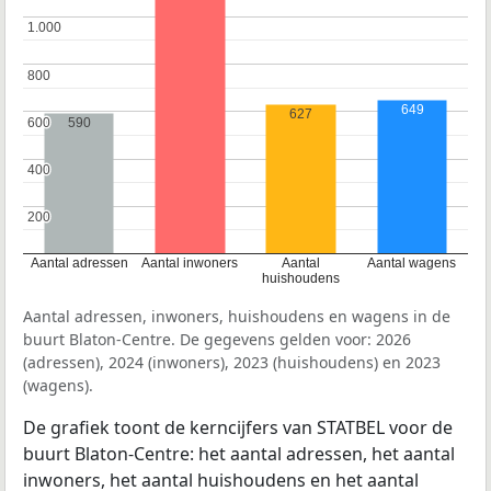
1.000
1.000
800
800
649
627
600
600
590
400
400
200
200
Aantal adressen
Aantal inwoners
Aantal
Aantal wagens
huishoudens
Aantal adressen, inwoners, huishoudens en wagens in de
buurt Blaton-Centre. De gegevens gelden voor: 2026
(adressen), 2024 (inwoners), 2023 (huishoudens) en 2023
(wagens).
De grafiek toont de kerncijfers van STATBEL voor de
buurt Blaton-Centre: het aantal adressen, het aantal
inwoners, het aantal huishoudens en het aantal