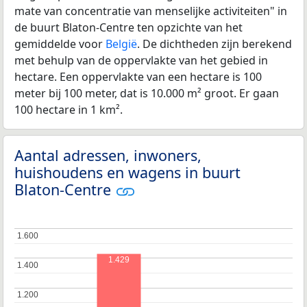
mate van concentratie van menselijke activiteiten" in
de buurt Blaton-Centre ten opzichte van het
gemiddelde voor
België
. De dichtheden zijn berekend
met behulp van de oppervlakte van het gebied in
hectare. Een oppervlakte van een hectare is 100
meter bij 100 meter, dat is 10.000 m² groot. Er gaan
100 hectare in 1 km².
Aantal adressen, inwoners,
huishoudens en wagens in buurt
Blaton-Centre
1.600
1.600
1.429
1.400
1.400
1.200
1.200