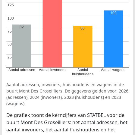
125
125
109
100
100
82
80
75
75
50
50
25
25
Aantal adressen
Aantal inwoners
Aantal
Aantal wagens
huishoudens
Aantal adressen, inwoners, huishoudens en wagens in de
buurt Mont Des Groseilliers. De gegevens gelden voor: 2026
(adressen), 2024 (inwoners), 2023 (huishoudens) en 2023
(wagens).
De grafiek toont de kerncijfers van STATBEL voor de
buurt Mont Des Groseilliers: het aantal adressen, het
aantal inwoners, het aantal huishoudens en het