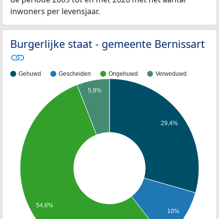
inwoners per levensjaar.
Burgerlijke staat - gemeente Bernissart
Gehuwd
Gescheiden
Ongehuwd
Verweduwd
5,9%
29,4%
54,6%
10%