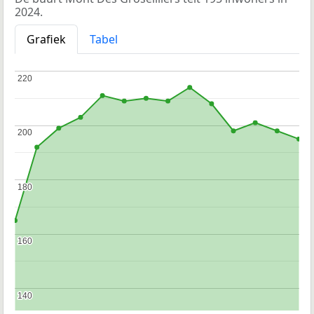
2024.
Grafiek
Tabel
220
220
200
200
180
180
160
160
140
140