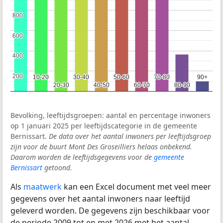
800
800
600
600
400
400
200
200
10-20
10-20
30-40
30-40
50-60
50-60
70-80
70-80
90+
90+
20-30
20-30
40-50
40-50
60-70
60-70
80-90
80-90
Bevolking, leeftijdsgroepen: aantal en percentage inwoners
op 1 januari 2025 per leeftijdscategorie in de gemeente
Bernissart.
De data over het aantal inwoners per leeftijdsgroep
zijn voor de buurt Mont Des Groseilliers helaas onbekend.
Daarom worden de leeftijdsgegevens voor de
gemeente
Bernissart
getoond.
Als
maatwerk
kan een Excel document met veel meer
gegevens over het aantal inwoners naar leeftijd
geleverd worden. De gegevens zijn beschikbaar voor
de periode 2009 tot en met 2026 met het aantal