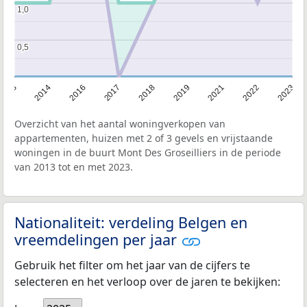
1,0
1,0
0,5
0,5
2013
2014
2016
2017
2018
2019
2021
2022
2023
Overzicht van het aantal woningverkopen van
appartementen, huizen met 2 of 3 gevels en vrijstaande
woningen in de buurt Mont Des Groseilliers in de periode
van 2013 tot en met 2023.
Nationaliteit: verdeling Belgen en
vreemdelingen per jaar
Gebruik het filter om het jaar van de cijfers te
selecteren en het verloop over de jaren te bekijken: