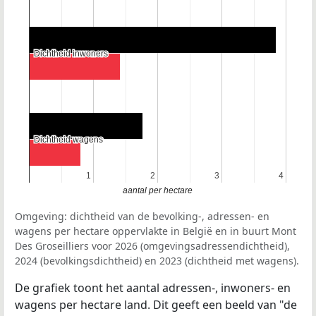
Dichtheid inwoners
Dichtheid inwoners
Dichtheid wagens
Dichtheid wagens
1
1
2
2
3
3
4
4
aantal per hectare
Omgeving: dichtheid van de bevolking-, adressen- en
wagens per hectare oppervlakte in België en in buurt Mont
Des Groseilliers voor 2026 (omgevingsadressendichtheid),
2024 (bevolkingsdichtheid) en 2023 (dichtheid met wagens).
De grafiek toont het aantal adressen-, inwoners- en
wagens per hectare land. Dit geeft een beeld van "de