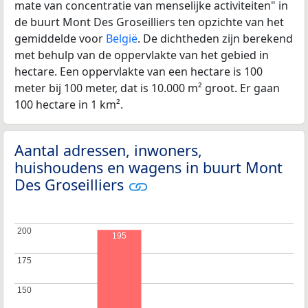
mate van concentratie van menselijke activiteiten" in
de buurt Mont Des Groseilliers ten opzichte van het
gemiddelde voor
België
. De dichtheden zijn berekend
met behulp van de oppervlakte van het gebied in
hectare. Een oppervlakte van een hectare is 100
meter bij 100 meter, dat is 10.000 m² groot. Er gaan
100 hectare in 1 km².
Aantal adressen, inwoners,
huishoudens en wagens in buurt Mont
Des Groseilliers
200
200
195
175
175
150
150