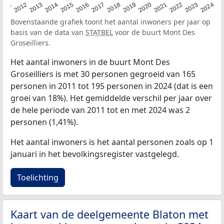
2020
2013
2019
2012
2018
2011
2024
2017
2023
2016
2022
2015
2021
2014
Bovenstaande grafiek toont het aantal inwoners per jaar op
basis van de data van
STATBEL
voor de buurt Mont Des
Groseilliers.
Het aantal inwoners in de buurt Mont Des
Groseilliers is met 30 personen gegroeid van 165
personen in 2011 tot 195 personen in 2024 (dat is een
groei van 18%). Het gemiddelde verschil per jaar over
de hele periode van 2011 tot en met 2024 was 2
personen (1,41%).
Het aantal inwoners is het aantal personen zoals op 1
januari in het bevolkingsregister vastgelegd.
Toelichting
Kaart van de deelgemeente Blaton met