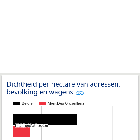
Dichtheid per hectare van adressen,
bevolking en wagens
België
Mont Des Groseilliers
Dichtheid adressen
Dichtheid adressen