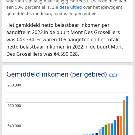
waarden van laag naar hoog gesorteerd. Zoals de mediaan
een 50% percentiel is. Zie
deze uitleg
over het (gewogen)
gemiddelde, mediaan, modus en percentieel.
Het gemiddeld netto belastbaar inkomen per
aangifte in 2022 in de buurt Mont Des Groseilliers
was €43.334. Er waren 105 aangiften en het totale
netto belastbaar inkomen in 2022 in de buurt Mont
Des Groseilliers was €4.550.028.
Gemiddeld inkomen (per gebied)
€60.000
€60.000
€50.000
€50.000
€40.000
€40.000