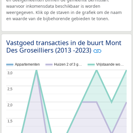
waarvoor inkomensdata beschikbaar is worden
weergegeven. Klik op de staven in de grafiek om de naam
en waarde van de bijbehorende gebieden te tonen.
Vastgoed transacties in de buurt Mont
Des Groseilliers (2013 -2023)
Appartementen
Huizen 2 of 3 g…
Vrijstaande wo…
3,0
3,0
2,5
2,5
2,0
2,0
1,5
1,5