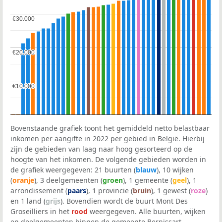
€30.000
€30.000
€20.000
€20.000
€10.000
€10.000
Bovenstaande grafiek toont het gemiddeld netto belastbaar
inkomen per aangifte in 2022 per gebied in België. Hierbij
zijn de gebieden van laag naar hoog gesorteerd op de
hoogte van het inkomen. De volgende gebieden worden in
de grafiek weergegeven: 21 buurten (
blauw
), 10 wijken
(
oranje
), 3 deelgemeenten (
groen
), 1 gemeente (
geel
), 1
arrondissement (
paars
), 1 provincie (
bruin
), 1 gewest (
roze
)
en 1 land (
grijs
). Bovendien wordt de buurt Mont Des
Groseilliers in het
rood
weergegeven. Alle buurten, wijken
en deelgemeenten binnen de gemeente Bernissart