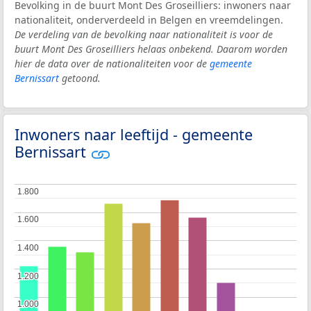
Bevolking in de buurt Mont Des Groseilliers: inwoners naar
nationaliteit, onderverdeeld in Belgen en vreemdelingen.
De verdeling van de bevolking naar nationaliteit is voor de
buurt Mont Des Groseilliers helaas onbekend. Daarom worden
hier de data over de nationaliteiten voor de
gemeente
Bernissart
getoond.
Inwoners naar leeftijd - gemeente
Bernissart
1.800
1.800
1.600
1.600
1.400
1.400
1.200
1.200
1.000
1.000