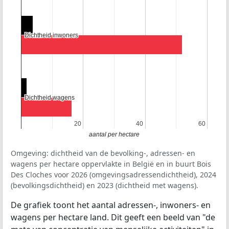
Dichtheid inwoners
Dichtheid inwoners
Dichtheid wagens
Dichtheid wagens
20
20
40
40
60
60
aantal per hectare
Omgeving: dichtheid van de bevolking-, adressen- en
wagens per hectare oppervlakte in België en in buurt Bois
Des Cloches voor 2026 (omgevingsadressendichtheid), 2024
(bevolkingsdichtheid) en 2023 (dichtheid met wagens).
De grafiek toont het aantal adressen-, inwoners- en
wagens per hectare land. Dit geeft een beeld van "de