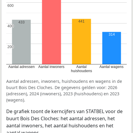
600
600
441
433
400
400
314
200
200
Aantal adressen
Aantal inwoners
Aantal
Aantal wagens
huishoudens
Aantal adressen, inwoners, huishoudens en wagens in de
buurt Bois Des Cloches. De gegevens gelden voor: 2026
(adressen), 2024 (inwoners), 2023 (huishoudens) en 2023
(wagens).
De grafiek toont de kerncijfers van STATBEL voor de
buurt Bois Des Cloches: het aantal adressen, het
aantal inwoners, het aantal huishoudens en het
aantal wagens.