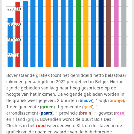
€20.000
€20.000
€15.000
€15.000
€10.000
€10.000
€5.000
€5.000
Bovenstaande grafiek toont het gemiddeld netto belastbaar
inkomen per aangifte in 2022 per gebied in België. Hierbij
zijn de gebieden van laag naar hoog gesorteerd op de
hoogte van het inkomen. De volgende gebieden worden in
de grafiek weergegeven: 8 buurten (
blauw
), 1 wijk (
oranje
),
1 deelgemeente (
groen
), 1 gemeente (
geel
), 1
arrondissement (
paars
), 1 provincie (
bruin
), 1 gewest (
roze
)
en 1 land (
grijs
). Bovendien wordt de buurt Bois Des
Cloches in het
rood
weergegeven. Klik op de staven in de
grafiek om de naam en waarde van de bijbehorende