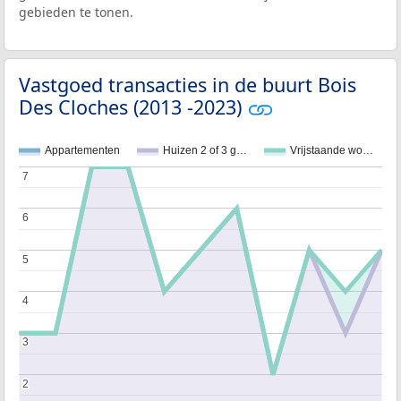
gebieden te tonen.
Vastgoed transacties in de buurt Bois
Des Cloches (2013 -2023)
Appartementen
Huizen 2 of 3 g…
Vrijstaande wo…
7
7
6
6
5
5
4
4
3
3
2
2