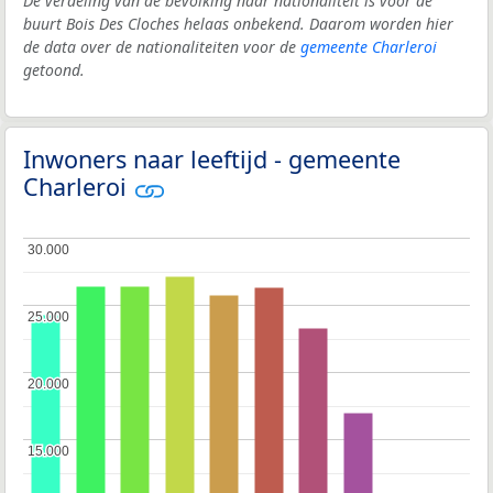
De verdeling van de bevolking naar nationaliteit is voor de
buurt Bois Des Cloches helaas onbekend. Daarom worden hier
de data over de nationaliteiten voor de
gemeente Charleroi
getoond.
Inwoners naar leeftijd - gemeente
Charleroi
30.000
30.000
25.000
25.000
20.000
20.000
15.000
15.000