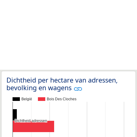
Dichtheid per hectare van adressen,
bevolking en wagens
België
Bois Des Cloches
Dichtheid adressen
Dichtheid adressen