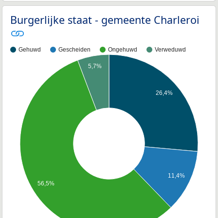
Burgerlijke staat - gemeente Charleroi
Gehuwd
Gescheiden
Ongehuwd
Verweduwd
5,7%
26,4%
11,4%
56,5%