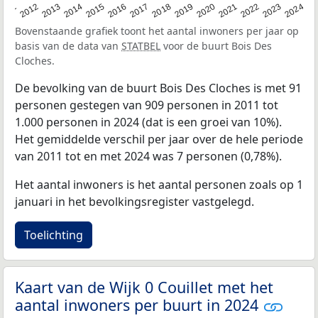
2020
2013
2019
2012
2018
2011
2024
2017
2023
2016
2022
2015
2021
2014
Bovenstaande grafiek toont het aantal inwoners per jaar op
basis van de data van
STATBEL
voor de buurt Bois Des
Cloches.
De bevolking van de buurt Bois Des Cloches is met 91
personen gestegen van 909 personen in 2011 tot
1.000 personen in 2024 (dat is een groei van 10%).
Het gemiddelde verschil per jaar over de hele periode
van 2011 tot en met 2024 was 7 personen (0,78%).
Het aantal inwoners is het aantal personen zoals op 1
januari in het bevolkingsregister vastgelegd.
Toelichting
Kaart van de Wijk 0 Couillet met het
aantal inwoners per buurt in 2024