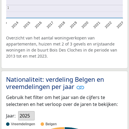
1
1
2013
2014
2015
2016
2017
2018
2019
2020
2021
2022
2023
Overzicht van het aantal woningverkopen van
appartementen, huizen met 2 of 3 gevels en vrijstaande
woningen in de buurt Bois Des Cloches in de periode van
2013 tot en met 2023.
Nationaliteit: verdeling Belgen en
vreemdelingen per jaar
Gebruik het filter om het jaar van de cijfers te
selecteren en het verloop over de jaren te bekijken:
Jaar:
2025
Vreemdelingen
Belgen