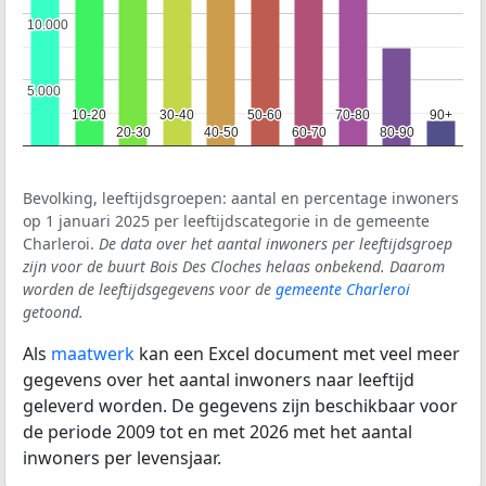
10.000
10.000
5.000
5.000
10-20
10-20
30-40
30-40
50-60
50-60
70-80
70-80
90+
90+
20-30
20-30
40-50
40-50
60-70
60-70
80-90
80-90
Bevolking, leeftijdsgroepen: aantal en percentage inwoners
op 1 januari 2025 per leeftijdscategorie in de gemeente
Charleroi.
De data over het aantal inwoners per leeftijdsgroep
zijn voor de buurt Bois Des Cloches helaas onbekend. Daarom
worden de leeftijdsgegevens voor de
gemeente Charleroi
getoond.
Als
maatwerk
kan een Excel document met veel meer
gegevens over het aantal inwoners naar leeftijd
geleverd worden. De gegevens zijn beschikbaar voor
de periode 2009 tot en met 2026 met het aantal
inwoners per levensjaar.