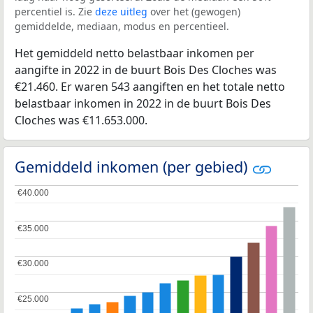
percentiel is. Zie
deze uitleg
over het (gewogen)
gemiddelde, mediaan, modus en percentieel.
Het gemiddeld netto belastbaar inkomen per
aangifte in 2022 in de buurt Bois Des Cloches was
€21.460. Er waren 543 aangiften en het totale netto
belastbaar inkomen in 2022 in de buurt Bois Des
Cloches was €11.653.000.
Gemiddeld inkomen (per gebied)
€40.000
€40.000
€35.000
€35.000
€30.000
€30.000
€25.000
€25.000