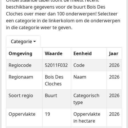
Onderstaande tabel toont de meest recent
beschikbare gegevens voor de buurt Bois Des
Cloches over meer dan 100 onderwerpen! Selecteer
een categorie in de linkerkolom om de onderwerpen
in die categorie weer te geven.
Categorie
Omgeving
Waarde
Eenheid
Jaar
Regiocode
52011F032
Code
2026
Regionaam
Bois Des
Naam
2026
Cloches
Soort regio
Buurt
Categorisch
2026
type
Oppervlakte
19
Oppervlakte
2026
in hectare