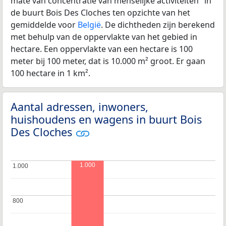
mate van concentratie van menselijke activiteiten" in
de buurt Bois Des Cloches ten opzichte van het
gemiddelde voor
België
. De dichtheden zijn berekend
met behulp van de oppervlakte van het gebied in
hectare. Een oppervlakte van een hectare is 100
meter bij 100 meter, dat is 10.000 m² groot. Er gaan
100 hectare in 1 km².
Aantal adressen, inwoners,
huishoudens en wagens in buurt Bois
Des Cloches
1.000
1.000
1.000
800
800