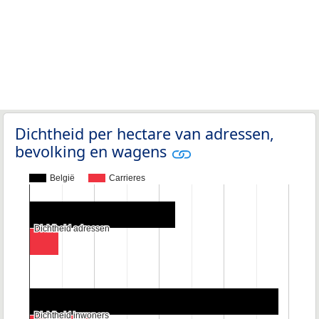
Dichtheid per hectare van adressen,
bevolking en wagens
België
Carrieres
Dichtheid adressen
Dichtheid adressen
Dichtheid inwoners
Dichtheid inwoners