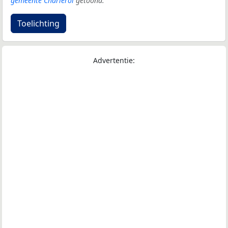
gemeente Charleroi
getoond.
Toelichting
Advertentie: