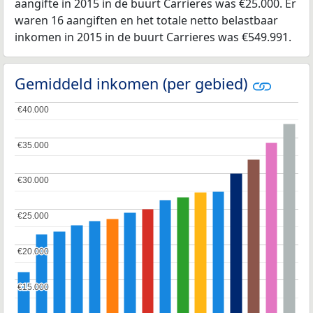
aangifte in 2015 in de buurt Carrieres was €25.000. Er
waren 16 aangiften en het totale netto belastbaar
inkomen in 2015 in de buurt Carrieres was €549.991.
Gemiddeld inkomen (per gebied)
€40.000
€40.000
€35.000
€35.000
€30.000
€30.000
€25.000
€25.000
€20.000
€20.000
€15.000
€15.000