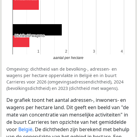
Dichtheid wagens
Dichtheid wagens
1
1
2
2
3
3
4
4
aantal per hectare
Omgeving: dichtheid van de bevolking-, adressen- en
wagens per hectare oppervlakte in België en in buurt
Carrieres voor 2026 (omgevingsadressendichtheid), 2024
(bevolkingsdichtheid) en 2023 (dichtheid met wagens).
De grafiek toont het aantal adressen-, inwoners- en
wagens per hectare land. Dit geeft een beeld van "de
mate van concentratie van menselijke activiteiten" in
de buurt Carrieres ten opzichte van het gemiddelde
voor
België
. De dichtheden zijn berekend met behulp
van de oppervlakte van het gebied in hectare. Een