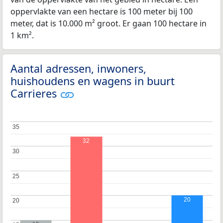
oppervlakte van een hectare is 100 meter bij 100
meter, dat is 10.000 m² groot. Er gaan 100 hectare in
1 km².
Aantal adressen, inwoners,
huishoudens en wagens in buurt
Carrieres
35
35
32
30
30
25
25
20
20
20