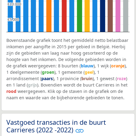
€10.000
€10.000
€5.000
€5.000
Bovenstaande grafiek toont het gemiddeld netto belastbaar
inkomen per aangifte in 2015 per gebied in België. Hierbij
zijn de gebieden van laag naar hoog gesorteerd op de
hoogte van het inkomen. De volgende gebieden worden in
de grafiek weergegeven: 8 buurten (
blauw
), 1 wijk (
oranje
),
1 deelgemeente (
groen
), 1 gemeente (
geel
), 1
arrondissement (
paars
), 1 provincie (
bruin
), 1 gewest (
roze
)
en 1 land (
grijs
). Bovendien wordt de buurt Carrieres in het
rood
weergegeven. Klik op de staven in de grafiek om de
naam en waarde van de bijbehorende gebieden te tonen.
Vastgoed transacties in de buurt
Carrieres (2022 -2022)