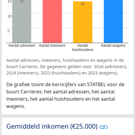
15
15
15
14
10
10
5
5
Aantal adressen
Aantal inwoners
Aantal
Aantal wagens
huishoudens
Aantal adressen, inwoners, huishoudens en wagens in de
buurt Carrieres. De gegevens gelden voor: 2026 (adressen),
2024 (inwoners), 2023 (huishoudens) en 2023 (wagens).
De grafiek toont de kerncijfers van STATBEL voor de
buurt Carrieres: het aantal adressen, het aantal
inwoners, het aantal huishoudens en het aantal
wagens.
Gemiddeld inkomen (€25.000)