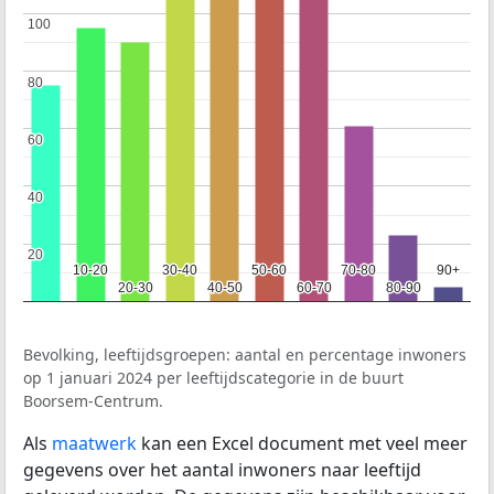
100
100
80
80
60
60
40
40
20
20
10-20
10-20
30-40
30-40
50-60
50-60
70-80
70-80
90+
90+
20-30
20-30
40-50
40-50
60-70
60-70
80-90
80-90
Bevolking, leeftijdsgroepen: aantal en percentage inwoners
op 1 januari 2024 per leeftijdscategorie in de buurt
Boorsem-Centrum.
Als
maatwerk
kan een Excel document met veel meer
gegevens over het aantal inwoners naar leeftijd