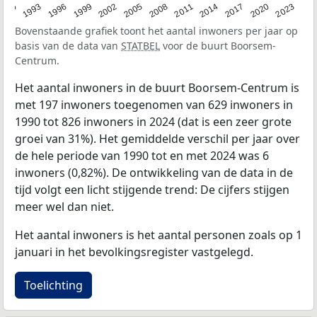
2023
1990
1993
1996
1999
2002
2005
2008
2011
2014
2017
2020
Bovenstaande grafiek toont het aantal inwoners per jaar op
basis van de data van
STATBEL
voor de buurt Boorsem-
Centrum.
Het aantal inwoners in de buurt Boorsem-Centrum is
met 197 inwoners toegenomen van 629 inwoners in
1990 tot 826 inwoners in 2024 (dat is een zeer grote
groei van 31%). Het gemiddelde verschil per jaar over
de hele periode van 1990 tot en met 2024 was 6
inwoners (0,82%). De ontwikkeling van de data in de
tijd volgt een licht stijgende trend: De cijfers stijgen
meer wel dan niet.
Het aantal inwoners is het aantal personen zoals op 1
januari in het bevolkingsregister vastgelegd.
Toelichting