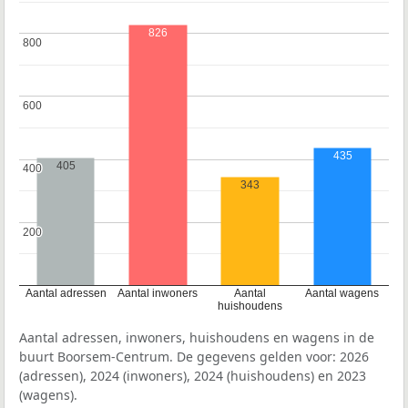
826
800
800
600
600
435
405
400
400
343
200
200
Aantal adressen
Aantal inwoners
Aantal
Aantal wagens
huishoudens
Aantal adressen, inwoners, huishoudens en wagens in de
buurt Boorsem-Centrum. De gegevens gelden voor: 2026
(adressen), 2024 (inwoners), 2024 (huishoudens) en 2023
(wagens).