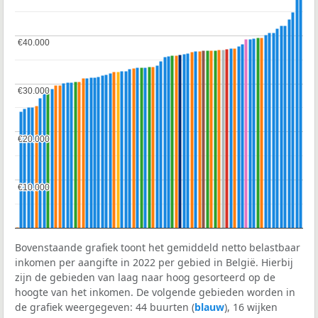
€40.000
€40.000
€30.000
€30.000
€20.000
€20.000
€10.000
€10.000
Bovenstaande grafiek toont het gemiddeld netto belastbaar
inkomen per aangifte in 2022 per gebied in België. Hierbij
zijn de gebieden van laag naar hoog gesorteerd op de
hoogte van het inkomen. De volgende gebieden worden in
de grafiek weergegeven: 44 buurten (
blauw
), 16 wijken