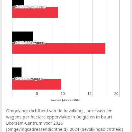
Dichtheid adressen
Dichtheid adressen
Dichtheid inwoners
Dichtheid inwoners
Dichtheid wagens
Dichtheid wagens
5
5
10
10
15
15
20
20
aantal per hectare
Omgeving: dichtheid van de bevolking-, adressen- en
wagens per hectare oppervlakte in België en in buurt
Boorsem-Centrum voor 2026
(omgevingsadressendichtheid), 2024 (bevolkingsdichtheid)