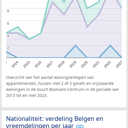
8
8
6
6
4
4
2
2
2013
2014
2015
2016
2017
2018
2019
2020
2021
2022
2023
Overzicht van het aantal woningverkopen van
appartementen, huizen met 2 of 3 gevels en vrijstaande
woningen in de buurt Boorsem-Centrum in de periode van
2013 tot en met 2023.
Nationaliteit: verdeling Belgen en
vreemdelingen per jaar