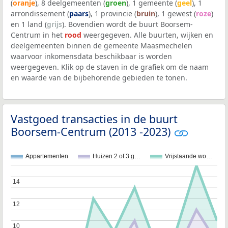
(
oranje
), 8 deelgemeenten (
groen
), 1 gemeente (
geel
), 1
arrondissement (
paars
), 1 provincie (
bruin
), 1 gewest (
roze
)
en 1 land (
grijs
). Bovendien wordt de buurt Boorsem-
Centrum in het
rood
weergegeven. Alle buurten, wijken en
deelgemeenten binnen de gemeente Maasmechelen
waarvoor inkomensdata beschikbaar is worden
weergegeven. Klik op de staven in de grafiek om de naam
en waarde van de bijbehorende gebieden te tonen.
Vastgoed transacties in de buurt
Boorsem-Centrum (2013 -2023)
Appartementen
Huizen 2 of 3 g…
Vrijstaande wo…
14
14
12
12
10
10