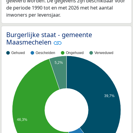
geleverd worden. De gegevens zijn beschikbaar voor
de periode 1990 tot en met 2026 met het aantal
inwoners per levensjaar.
Burgerlijke staat - gemeente
Maasmechelen
Gehuwd
Gescheiden
Ongehuwd
Verweduwd
5,2%
39,7%
46,3%