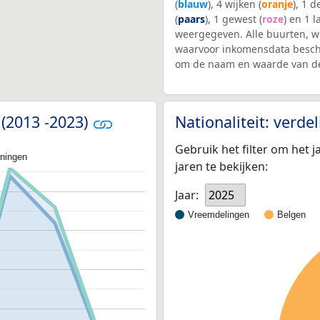
(
blauw
), 4 wijken (
oranje
), 1 
(
paars
), 1 gewest (
roze
) en 1 l
weergegeven. Alle buurten, 
waarvoor inkomensdata beschi
om de naam en waarde van de
 (2013 -2023)
Nationaliteit: verd
Gebruik het filter om het j
oningen
jaren te bekijken:
Jaar:
2025
Vreemdelingen
Belgen