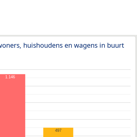
woners, huishoudens en wagens in buurt
1.146
497