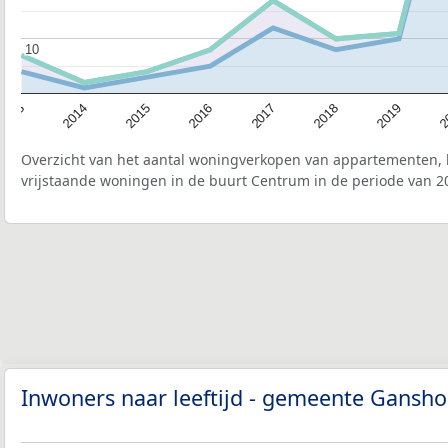
10
10
2015
2
2017
2014
2019
2016
2013
2018
Overzicht van het aantal woningverkopen van appartementen, h
vrijstaande woningen in de buurt Centrum in de periode van 20
Inwoners naar leeftijd - gemeente Gansh