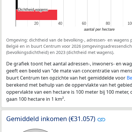
Dichtheid wagens
Dichtheid wagens
20
20
40
40
60
60
80
80
10
10
aantal per hectare
Omgeving: dichtheid van de bevolking-, adressen- en wagens p
België en in buurt Centrum voor 2026 (omgevingsadressendich
(bevolkingsdichtheid) en 2023 (dichtheid met wagens).
De grafiek toont het aantal adressen-, inwoners- en wag
geeft een beeld van "de mate van concentratie van mensel
buurt Centrum ten opzichte van het gemiddelde voor
Be
berekend met behulp van de oppervlakte van het gebied 
oppervlakte van een hectare is 100 meter bij 100 meter, d
gaan 100 hectare in 1 km².
Gemiddeld inkomen (€31.057)