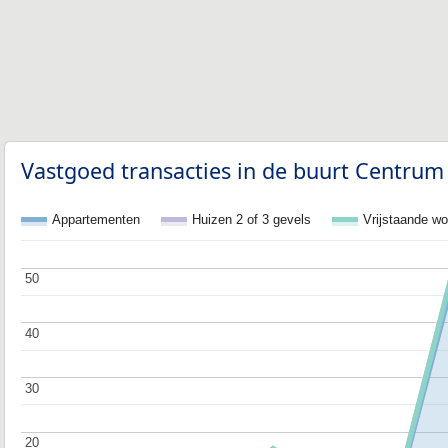
Vastgoed transacties in de buurt Centrum
Appartementen
Huizen 2 of 3 gevels
Vrijstaande w
50
50
40
40
30
30
20
20