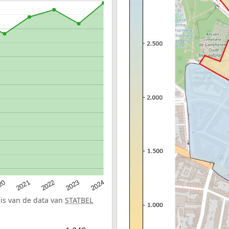
20
2022
2024
2021
2023
sis van de data van
STATBEL