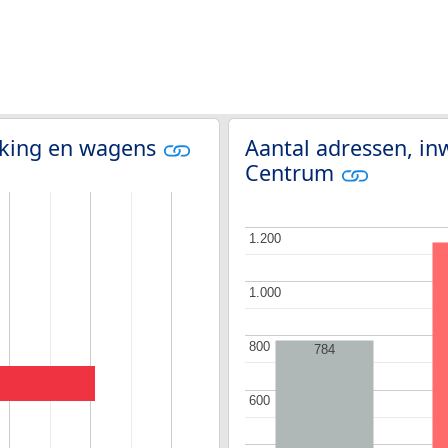
olking en wagens
Aantal adressen, in
Centrum
1.200
1.200
1.000
1.000
800
800
784
600
600