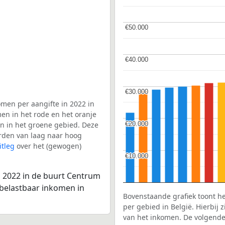
€50.000
€50.000
€40.000
€40.000
€30.000
€30.000
men per aangifte in 2022 in
en in het rode en het oranje
€20.000
€20.000
en in het groene gebied. Deze
aarden van laag naar hoog
itleg
over het (gewogen)
€10.000
€10.000
n 2022 in de buurt Centrum
 belastbaar inkomen in
Bovenstaande grafiek toont h
per gebied in België. Hierbij
van het inkomen. De volgende