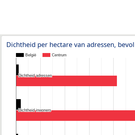
Dichtheid per hectare van adressen, bev
België
Centrum
Dichtheid adressen
Dichtheid adressen
Dichtheid inwoners
Dichtheid inwoners