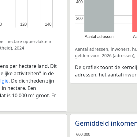
400
400
200
200
0
0
120
120
140
140
Aantal adressen
Aa
er hectare oppervlakte in
theid), 2024
Aantal adressen, inwoners, 
gelden voor: 2026 (adressen),
ens per hectare land. Dit
De grafiek toont de kernci
ijke activiteiten" in de
adressen, het aantal inwo
lgië
. De dichtheden zijn
in hectare. Een
at is 10.000 m² groot. Er
Gemiddeld inkomen
€60.000
€60.000