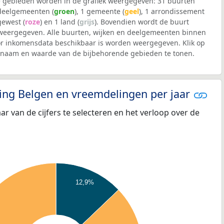
 gebieden worden in de grafiek weergegeven: 31 buurten
 deelgemeenten (
groen
), 1 gemeente (
geel
), 1 arrondissement
 gewest (
roze
) en 1 land (
grijs
). Bovendien wordt de buurt
eergegeven. Alle buurten, wijken en deelgemeenten binnen
r inkomensdata beschikbaar is worden weergegeven. Klik op
e naam en waarde van de bijbehorende gebieden te tonen.
eling Belgen en vreemdelingen per jaar
aar van de cijfers te selecteren en het verloop over de
12,9%