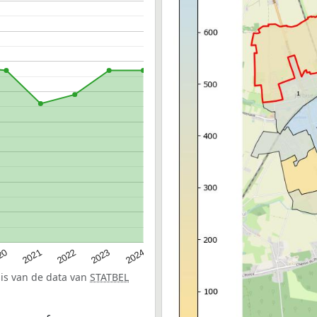
20
2022
2024
2021
2023
sis van de data van
STATBEL