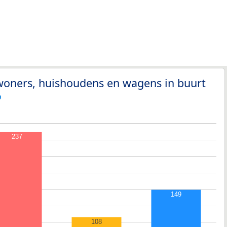
woners, huishoudens en wagens in buurt
237
149
108