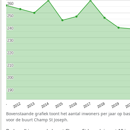
260
260
250
250
240
240
230
230
220
220
210
210
200
200
190
190
2015
20
2012
2017
2014
2019
2011
2016
2013
2018
Bovenstaande grafiek toont het aantal inwoners per jaar op ba
voor de buurt Champ St Joseph.