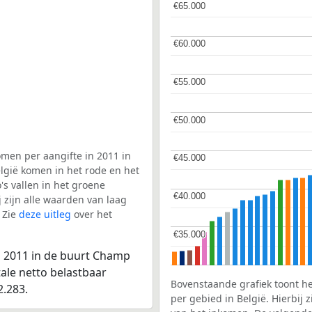
€65.000
€65.000
€60.000
€60.000
€55.000
€55.000
€50.000
€50.000
men per aangifte in 2011 in
€45.000
€45.000
lgië komen in het rode en het
s vallen in het groene
€40.000
€40.000
j zijn alle waarden van laag
 Zie
deze uitleg
over het
€35.000
€35.000
n 2011 in de buurt Champ
tale netto belastbaar
Bovenstaande grafiek toont h
2.283.
per gebied in België. Hierbij