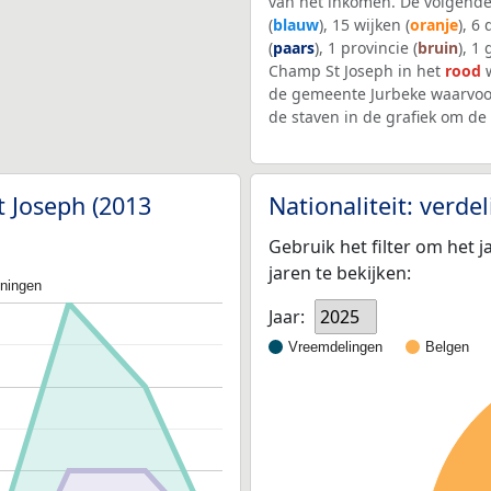
van het inkomen. De volgende
(
blauw
), 15 wijken (
oranje
), 6
(
paars
), 1 provincie (
bruin
), 1
Champ St Joseph in het
rood
w
de gemeente Jurbeke waarvoo
de staven in de grafiek om d
t Joseph (2013
Nationaliteit: verd
Gebruik het filter om het j
jaren te bekijken:
oningen
Jaar:
2025
Vreemdelingen
Belgen