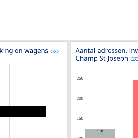
olking en wagens
Aantal adressen, in
Champ St Joseph
250
250
200
200
150
150
115