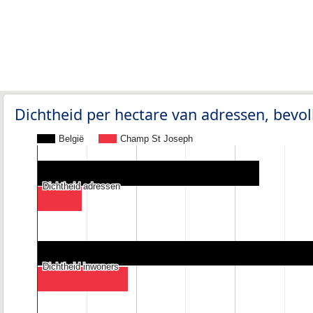
Dichtheid per hectare van adressen, bev
België
Champ St Joseph
Dichtheid adressen
Dichtheid adressen
Dichtheid inwoners
Dichtheid inwoners