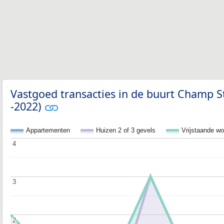
Vastgoed transacties in de buurt Champ S
-2022)
Appartementen
Huizen 2 of 3 gevels
Vrijstaande w
4
4
3
3
2
2