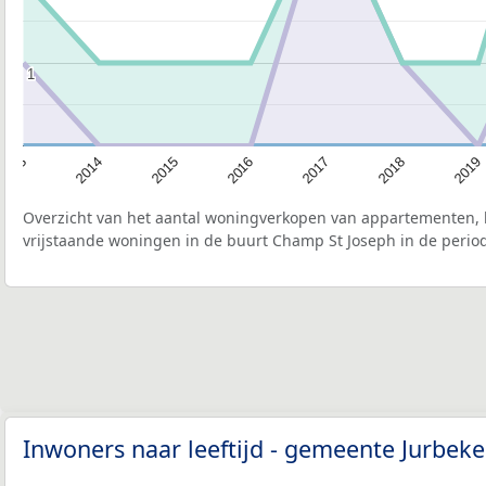
1
1
2019
2018
2017
2016
2015
2014
2013
Overzicht van het aantal woningverkopen van appartementen, h
vrijstaande woningen in de buurt Champ St Joseph in de period
Inwoners naar leeftijd - gemeente Jurbek