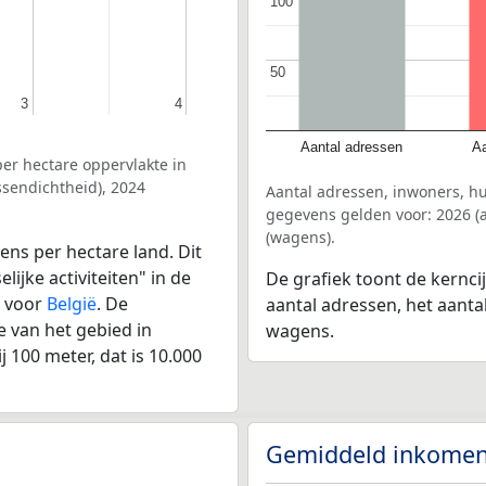
100
100
50
50
3
3
4
4
Aantal adressen
Aa
er hectare oppervlakte in
sendichtheid), 2024
Aantal adressen, inwoners, h
gegevens gelden voor: 2026 (a
(wagens).
ens per hectare land. Dit
ijke activiteiten" in de
De grafiek toont de kernci
e voor
België
. De
aantal adressen, het aanta
 van het gebied in
wagens.
 100 meter, dat is 10.000
Gemiddeld inkomen