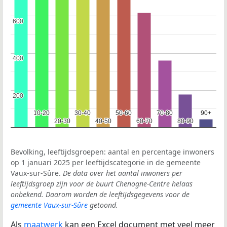
600
600
400
400
200
200
10-20
10-20
30-40
30-40
50-60
50-60
70-80
70-80
90+
90+
20-30
20-30
40-50
40-50
60-70
60-70
80-90
80-90
Bevolking, leeftijdsgroepen: aantal en percentage inwoners
op 1 januari 2025 per leeftijdscategorie in de gemeente
Vaux-sur-Sûre.
De data over het aantal inwoners per
leeftijdsgroep zijn voor de buurt Chenogne-Centre helaas
onbekend. Daarom worden de leeftijdsgegevens voor de
gemeente Vaux-sur-Sûre
getoond.
Als
maatwerk
kan een Excel document met veel meer