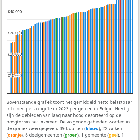
€40.000
€40.000
€30.000
€30.000
€20.000
€20.000
€10.000
€10.000
Bovenstaande grafiek toont het gemiddeld netto belastbaar
inkomen per aangifte in 2022 per gebied in België. Hierbij
zijn de gebieden van laag naar hoog gesorteerd op de
hoogte van het inkomen. De volgende gebieden worden in
de grafiek weergegeven: 39 buurten (
blauw
), 22 wijken
(
oranje
), 6 deelgemeenten (
groen
), 1 gemeente (
geel
), 1