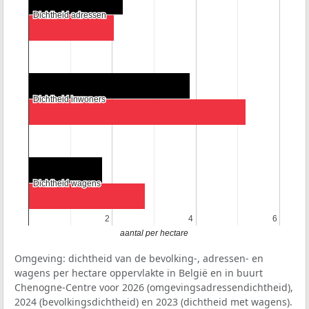
Dichtheid adressen
Dichtheid adressen
Dichtheid inwoners
Dichtheid inwoners
Dichtheid wagens
Dichtheid wagens
2
2
4
4
6
6
aantal per hectare
Omgeving: dichtheid van de bevolking-, adressen- en
wagens per hectare oppervlakte in België en in buurt
Chenogne-Centre voor 2026 (omgevingsadressendichtheid),
2024 (bevolkingsdichtheid) en 2023 (dichtheid met wagens).