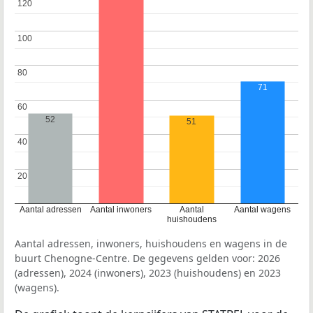
120
120
100
100
80
80
71
60
60
52
51
40
40
20
20
Aantal adressen
Aantal inwoners
Aantal
Aantal wagens
huishoudens
Aantal adressen, inwoners, huishoudens en wagens in de
buurt Chenogne-Centre. De gegevens gelden voor: 2026
(adressen), 2024 (inwoners), 2023 (huishoudens) en 2023
(wagens).