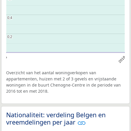
0,4
0,4
0,2
0,2
2016
2018
Overzicht van het aantal woningverkopen van
appartementen, huizen met 2 of 3 gevels en vrijstaande
woningen in de buurt Chenogne-Centre in de periode van
2016 tot en met 2018.
Nationaliteit: verdeling Belgen en
vreemdelingen per jaar