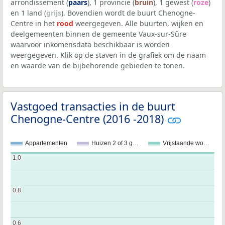
arrondissement (
paars
), 1 provincie (
bruin
), 1 gewest (
roze
)
en 1 land (
grijs
). Bovendien wordt de buurt Chenogne-
Centre in het
rood
weergegeven. Alle buurten, wijken en
deelgemeenten binnen de gemeente Vaux-sur-Sûre
waarvoor inkomensdata beschikbaar is worden
weergegeven. Klik op de staven in de grafiek om de naam
en waarde van de bijbehorende gebieden te tonen.
Vastgoed transacties in de buurt
Chenogne-Centre (2016 -2018)
Appartementen
Huizen 2 of 3 g…
Vrijstaande wo…
1,0
1,0
0,8
0,8
0,6
0,6