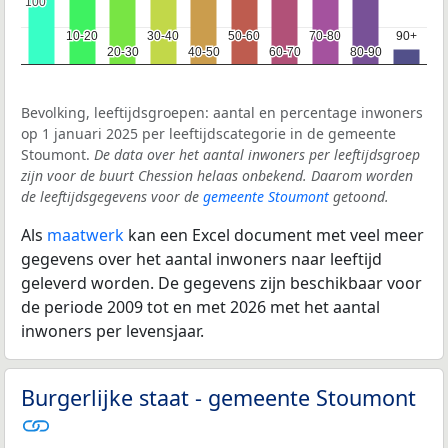
100
100
10-20
10-20
30-40
30-40
50-60
50-60
70-80
70-80
90+
90+
20-30
20-30
40-50
40-50
60-70
60-70
80-90
80-90
Bevolking, leeftijdsgroepen: aantal en percentage inwoners
op 1 januari 2025 per leeftijdscategorie in de gemeente
Stoumont.
De data over het aantal inwoners per leeftijdsgroep
zijn voor de buurt Chession helaas onbekend. Daarom worden
de leeftijdsgegevens voor de
gemeente Stoumont
getoond.
Als
maatwerk
kan een Excel document met veel meer
gegevens over het aantal inwoners naar leeftijd
geleverd worden. De gegevens zijn beschikbaar voor
de periode 2009 tot en met 2026 met het aantal
inwoners per levensjaar.
Burgerlijke staat - gemeente Stoumont