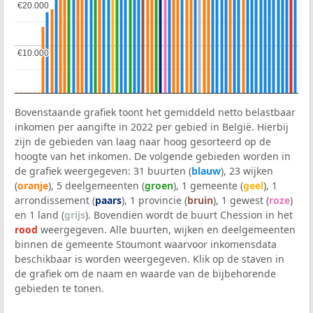
€20.000
€20.000
€10.000
€10.000
Bovenstaande grafiek toont het gemiddeld netto belastbaar
inkomen per aangifte in 2022 per gebied in België. Hierbij
zijn de gebieden van laag naar hoog gesorteerd op de
hoogte van het inkomen. De volgende gebieden worden in
de grafiek weergegeven: 31 buurten (
blauw
), 23 wijken
(
oranje
), 5 deelgemeenten (
groen
), 1 gemeente (
geel
), 1
arrondissement (
paars
), 1 provincie (
bruin
), 1 gewest (
roze
)
en 1 land (
grijs
). Bovendien wordt de buurt Chession in het
rood
weergegeven. Alle buurten, wijken en deelgemeenten
binnen de gemeente Stoumont waarvoor inkomensdata
beschikbaar is worden weergegeven. Klik op de staven in
de grafiek om de naam en waarde van de bijbehorende
gebieden te tonen.