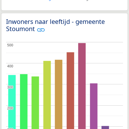
Inwoners naar leeftijd - gemeente
Stoumont
500
500
400
400
300
300
200
200