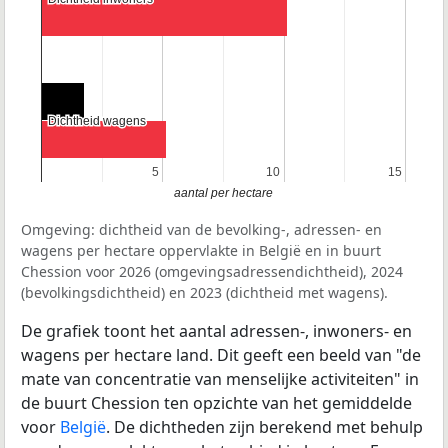
Dichtheid wagens
Dichtheid wagens
5
5
10
10
15
15
aantal per hectare
Omgeving: dichtheid van de bevolking-, adressen- en
wagens per hectare oppervlakte in België en in buurt
Chession voor 2026 (omgevingsadressendichtheid), 2024
(bevolkingsdichtheid) en 2023 (dichtheid met wagens).
De grafiek toont het aantal adressen-, inwoners- en
wagens per hectare land. Dit geeft een beeld van "de
mate van concentratie van menselijke activiteiten" in
de buurt Chession ten opzichte van het gemiddelde
voor
België
. De dichtheden zijn berekend met behulp