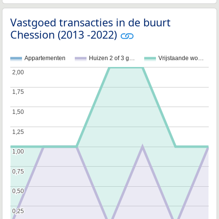
Vastgoed transacties in de buurt
Chession (2013 -2022)
Appartementen
Huizen 2 of 3 g…
Vrijstaande wo…
2,00
2,00
1,75
1,75
1,50
1,50
1,25
1,25
1,00
1,00
0,75
0,75
0,50
0,50
0,25
0,25