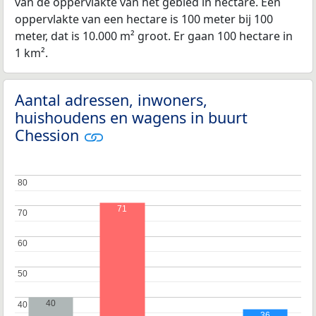
van de oppervlakte van het gebied in hectare. Een
oppervlakte van een hectare is 100 meter bij 100
meter, dat is 10.000 m² groot. Er gaan 100 hectare in
1 km².
Aantal adressen, inwoners,
huishoudens en wagens in buurt
Chession
80
80
71
70
70
60
60
50
50
40
40
40
36