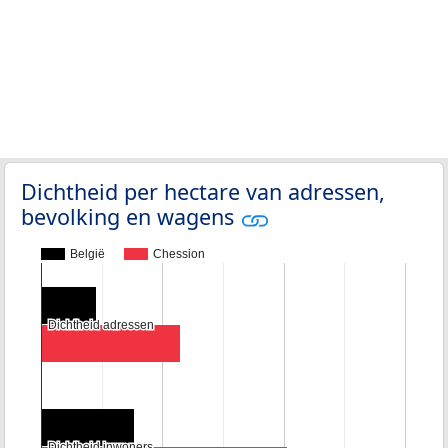
Dichtheid per hectare van adressen,
bevolking en wagens
België
Chession
Dichtheid adressen
Dichtheid adressen
Dichtheid inwoners
Dichtheid inwoners