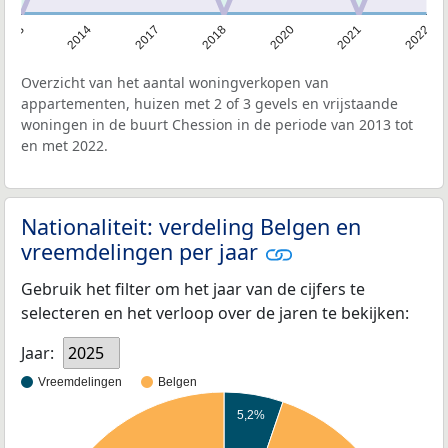
2013
2014
2017
2018
2020
2021
2022
Overzicht van het aantal woningverkopen van
appartementen, huizen met 2 of 3 gevels en vrijstaande
woningen in de buurt Chession in de periode van 2013 tot
en met 2022.
Nationaliteit: verdeling Belgen en
vreemdelingen per jaar
Gebruik het filter om het jaar van de cijfers te
selecteren en het verloop over de jaren te bekijken:
Jaar:
2025
Vreemdelingen
Belgen
5,2%