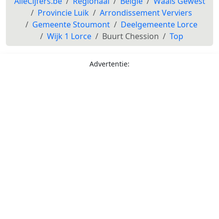
AlleCijfers.be
Regionaal
België
Waals Gewest
Provincie Luik
Arrondissement Verviers
Gemeente Stoumont
Deelgemeente Lorce
Wijk 1 Lorce
Buurt Chession
Top
Advertentie: