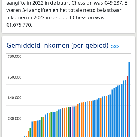
aangifte in 2022 in de buurt Chession was €49.287. Er
waren 34 aangiften en het totale netto belastbaar
inkomen in 2022 in de buurt Chession was
€1.675.770.
Gemiddeld inkomen (per gebied)
€60.000
€60.000
€50.000
€50.000
€40.000
€40.000
€30.000
€30.000