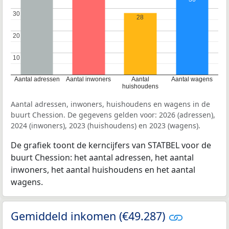
30
30
28
20
20
10
10
Aantal adressen
Aantal inwoners
Aantal
Aantal wagens
huishoudens
Aantal adressen, inwoners, huishoudens en wagens in de
buurt Chession. De gegevens gelden voor: 2026 (adressen),
2024 (inwoners), 2023 (huishoudens) en 2023 (wagens).
De grafiek toont de kerncijfers van STATBEL voor de
buurt Chession: het aantal adressen, het aantal
inwoners, het aantal huishoudens en het aantal
wagens.
Gemiddeld inkomen (€49.287)