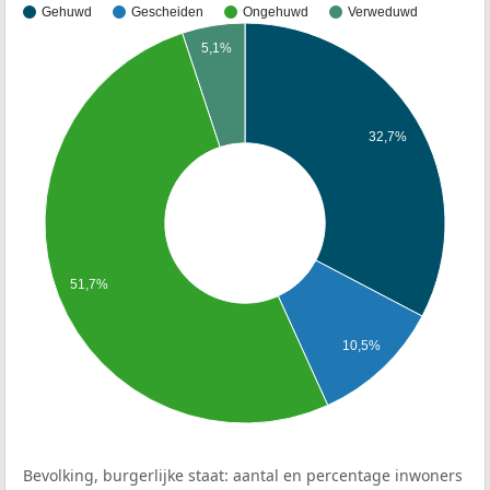
Gehuwd
Gescheiden
Ongehuwd
Verweduwd
5,1%
32,7%
51,7%
10,5%
Bevolking, burgerlijke staat: aantal en percentage inwoners