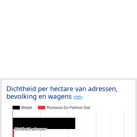
Dichtheid per hectare van adressen,
bevolking en wagens
België
Ruisseau Du Panhon Sud
Dichtheid adressen
Dichtheid adressen