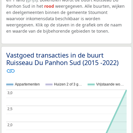
Panhon Sud in het
rood
weergegeven. Alle buurten, wijken
en deelgemeenten binnen de gemeente Stoumont
waarvoor inkomensdata beschikbaar is worden
weergegeven. Klik op de staven in de grafiek om de naam
en waarde van de bijbehorende gebieden te tonen.
Vastgoed transacties in de buurt
Ruisseau Du Panhon Sud (2015 -2022)
Appartementen
Huizen 2 of 3 g…
Vrijstaande wo…
3,0
3,0
2,5
2,5
2,0
2,0