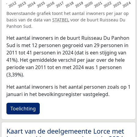
2020
2013
2019
2012
2018
2011
2024
2017
2023
2016
2022
2015
2021
2014
Bovenstaande grafiek toont het aantal inwoners per jaar op
basis van de data van
STATBEL
voor de buurt Ruisseau Du
Panhon Sud.
Het aantal inwoners in de buurt Ruisseau Du Panhon
Sud is met 12 personen gegroeid van 29 personen in
2011 tot 41 personen in 2024 (dat is een stijging van
41%). Het gemiddelde verschil per jaar over de hele
periode van 2011 tot en met 2024 was 1 personen
(3,39%).
Het aantal inwoners is het aantal personen zoals op 1
januari in het bevolkingsregister vastgelegd.
Toelichting
Kaart van de deelgemeente Lorce met