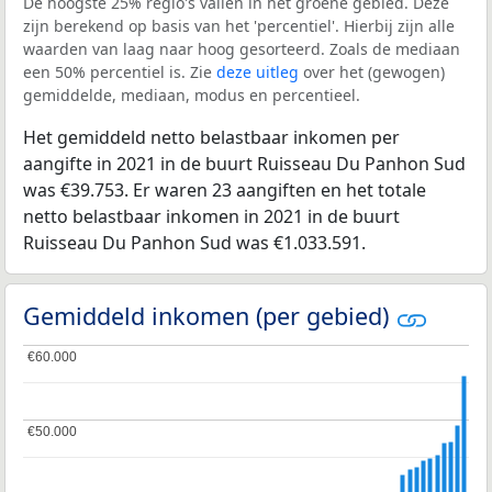
De hoogste 25% regio's vallen in het groene gebied. Deze
zijn berekend op basis van het 'percentiel'. Hierbij zijn alle
waarden van laag naar hoog gesorteerd. Zoals de mediaan
een 50% percentiel is. Zie
deze uitleg
over het (gewogen)
gemiddelde, mediaan, modus en percentieel.
Het gemiddeld netto belastbaar inkomen per
aangifte in 2021 in de buurt Ruisseau Du Panhon Sud
was €39.753. Er waren 23 aangiften en het totale
netto belastbaar inkomen in 2021 in de buurt
Ruisseau Du Panhon Sud was €1.033.591.
Gemiddeld inkomen (per gebied)
€60.000
€60.000
€50.000
€50.000