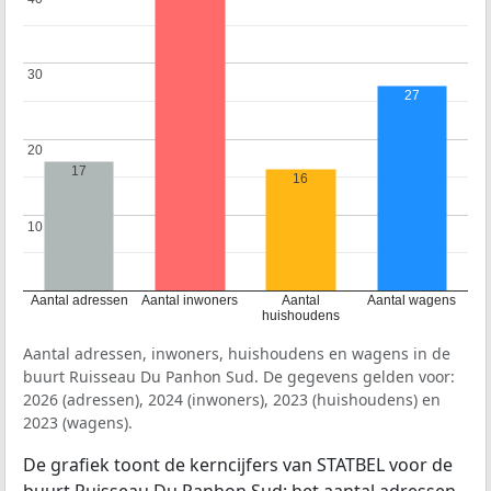
30
30
27
20
20
17
16
10
10
Aantal adressen
Aantal inwoners
Aantal
Aantal wagens
huishoudens
Aantal adressen, inwoners, huishoudens en wagens in de
buurt Ruisseau Du Panhon Sud. De gegevens gelden voor:
2026 (adressen), 2024 (inwoners), 2023 (huishoudens) en
2023 (wagens).
De grafiek toont de kerncijfers van STATBEL voor de