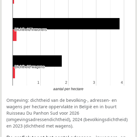
Dichtheid inwoners
Dichtheid inwoners
Dichtheid wagens
Dichtheid wagens
1
1
2
2
3
3
4
4
aantal per hectare
Omgeving: dichtheid van de bevolking-, adressen- en
wagens per hectare oppervlakte in België en in buurt
Ruisseau Du Panhon Sud voor 2026
(omgevingsadressendichtheid), 2024 (bevolkingsdichtheid)
en 2023 (dichtheid met wagens).