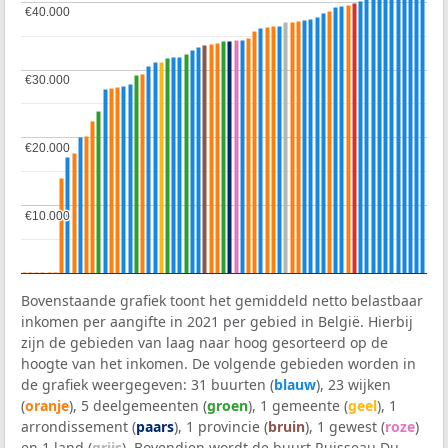
€40.000
€40.000
€30.000
€30.000
€20.000
€20.000
€10.000
€10.000
Bovenstaande grafiek toont het gemiddeld netto belastbaar
inkomen per aangifte in 2021 per gebied in België. Hierbij
zijn de gebieden van laag naar hoog gesorteerd op de
hoogte van het inkomen. De volgende gebieden worden in
de grafiek weergegeven: 31 buurten (
blauw
), 23 wijken
(
oranje
), 5 deelgemeenten (
groen
), 1 gemeente (
geel
), 1
arrondissement (
paars
), 1 provincie (
bruin
), 1 gewest (
roze
)
en 1 land (
grijs
). Bovendien wordt de buurt Ruisseau Du