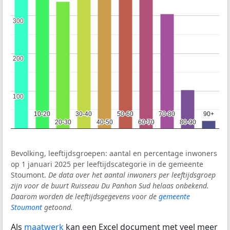
300
300
200
200
100
100
10-20
10-20
30-40
30-40
50-60
50-60
70-80
70-80
90+
90+
20-30
20-30
40-50
40-50
60-70
60-70
80-90
80-90
Bevolking, leeftijdsgroepen: aantal en percentage inwoners
op 1 januari 2025 per leeftijdscategorie in de gemeente
Stoumont.
De data over het aantal inwoners per leeftijdsgroep
zijn voor de buurt Ruisseau Du Panhon Sud helaas onbekend.
Daarom worden de leeftijdsgegevens voor de
gemeente
Stoumont
getoond.
Als
maatwerk
kan een Excel document met veel meer