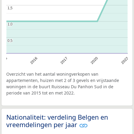
1,5
1,5
1,0
1,0
0,5
0,5
2015
2016
2017
2020
2022
Overzicht van het aantal woningverkopen van
appartementen, huizen met 2 of 3 gevels en vrijstaande
woningen in de buurt Ruisseau Du Panhon Sud in de
periode van 2015 tot en met 2022.
Nationaliteit: verdeling Belgen en
vreemdelingen per jaar