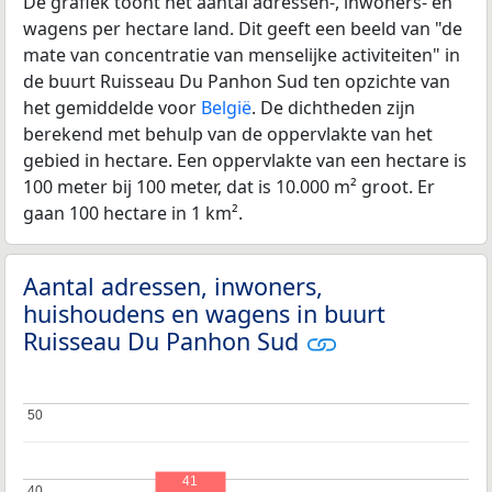
De grafiek toont het aantal adressen-, inwoners- en
wagens per hectare land. Dit geeft een beeld van "de
mate van concentratie van menselijke activiteiten" in
de buurt Ruisseau Du Panhon Sud ten opzichte van
het gemiddelde voor
België
. De dichtheden zijn
berekend met behulp van de oppervlakte van het
gebied in hectare. Een oppervlakte van een hectare is
100 meter bij 100 meter, dat is 10.000 m² groot. Er
gaan 100 hectare in 1 km².
Aantal adressen, inwoners,
huishoudens en wagens in buurt
Ruisseau Du Panhon Sud
50
50
41
40
40