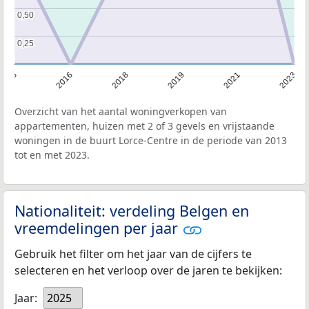
0,50
0,50
0,25
0,25
2013
2016
2018
2019
2021
2023
Overzicht van het aantal woningverkopen van
appartementen, huizen met 2 of 3 gevels en vrijstaande
woningen in de buurt Lorce-Centre in de periode van 2013
tot en met 2023.
Nationaliteit: verdeling Belgen en
vreemdelingen per jaar
Gebruik het filter om het jaar van de cijfers te
selecteren en het verloop over de jaren te bekijken:
Jaar:
2025