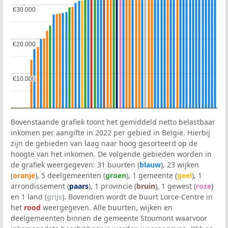
€30.000
€30.000
€20.000
€20.000
€10.000
€10.000
Bovenstaande grafiek toont het gemiddeld netto belastbaar
inkomen per aangifte in 2022 per gebied in België. Hierbij
zijn de gebieden van laag naar hoog gesorteerd op de
hoogte van het inkomen. De volgende gebieden worden in
de grafiek weergegeven: 31 buurten (
blauw
), 23 wijken
(
oranje
), 5 deelgemeenten (
groen
), 1 gemeente (
geel
), 1
arrondissement (
paars
), 1 provincie (
bruin
), 1 gewest (
roze
)
en 1 land (
grijs
). Bovendien wordt de buurt Lorce-Centre in
het
rood
weergegeven. Alle buurten, wijken en
deelgemeenten binnen de gemeente Stoumont waarvoor