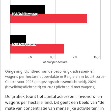
Dichtheid inwoners
Dichtheid inwoners
Dichtheid wagens
Dichtheid wagens
2,5
2,5
5,0
5,0
7,5
7,5
10,0
10,0
aantal per hectare
Omgeving: dichtheid van de bevolking-, adressen- en
wagens per hectare oppervlakte in België en in buurt Lorce-
Centre voor 2026 (omgevingsadressendichtheid), 2024
(bevolkingsdichtheid) en 2023 (dichtheid met wagens).
De grafiek toont het aantal adressen-, inwoners- en
wagens per hectare land. Dit geeft een beeld van "de
mate van concentratie van menselijke activiteiten" in