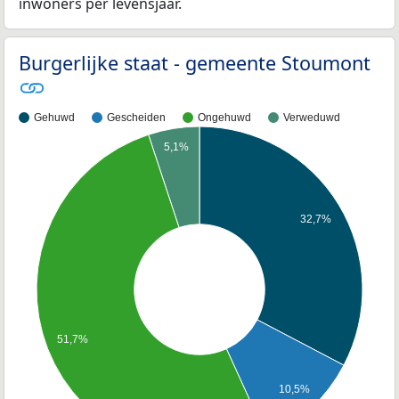
inwoners per levensjaar.
Burgerlijke staat - gemeente Stoumont
Gehuwd
Gescheiden
Ongehuwd
Verweduwd
5,1%
32,7%
51,7%
10,5%