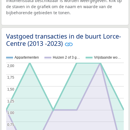
inkomensdata beschikbaar is worden weergegeven. Klik op
de staven in de grafiek om de naam en waarde van de
bijbehorende gebieden te tonen.
Vastgoed transacties in de buurt Lorce-
Centre (2013 -2023)
Appartementen
Huizen 2 of 3 g…
Vrijstaande wo…
2,00
2,00
1,75
1,75
1,50
1,50
1,25
1,25
1,00
1,00
0,75
0,75