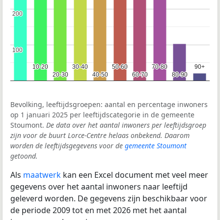
200
200
100
100
10-20
10-20
30-40
30-40
50-60
50-60
70-80
70-80
90+
90+
20-30
20-30
40-50
40-50
60-70
60-70
80-90
80-90
Bevolking, leeftijdsgroepen: aantal en percentage inwoners
op 1 januari 2025 per leeftijdscategorie in de gemeente
Stoumont.
De data over het aantal inwoners per leeftijdsgroep
zijn voor de buurt Lorce-Centre helaas onbekend. Daarom
worden de leeftijdsgegevens voor de
gemeente Stoumont
getoond.
Als
maatwerk
kan een Excel document met veel meer
gegevens over het aantal inwoners naar leeftijd
geleverd worden. De gegevens zijn beschikbaar voor
de periode 2009 tot en met 2026 met het aantal