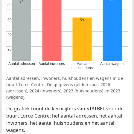
86
84
80
80
60
60
59
40
40
20
20
Aantal adressen
Aantal inwoners
Aantal
Aantal wagens
huishoudens
Aantal adressen, inwoners, huishoudens en wagens in de
buurt Lorce-Centre. De gegevens gelden voor: 2026
(adressen), 2024 (inwoners), 2023 (huishoudens) en 2023
(wagens).
De grafiek toont de kerncijfers van STATBEL voor de
buurt Lorce-Centre: het aantal adressen, het aantal
inwoners, het aantal huishoudens en het aantal
wagens.