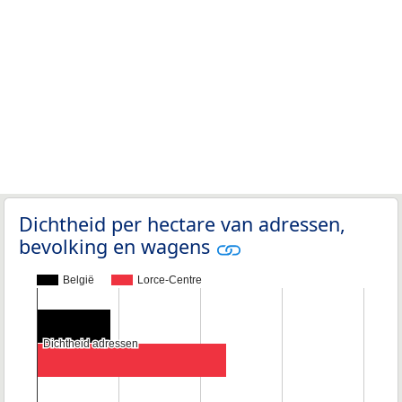
Dichtheid per hectare van adressen,
bevolking en wagens
België
Lorce-Centre
Dichtheid adressen
Dichtheid adressen