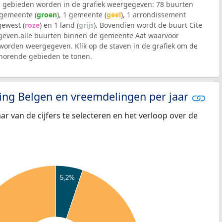
 gebieden worden in de grafiek weergegeven: 78 buurten
lgemeente (
groen
), 1 gemeente (
geel
), 1 arrondissement
 gewest (
roze
) en 1 land (
grijs
). Bovendien wordt de buurt Cite
even.alle buurten binnen de gemeente Aat waarvoor
worden weergegeven. Klik op de staven in de grafiek om de
horende gebieden te tonen.
eling Belgen en vreemdelingen per jaar
aar van de cijfers te selecteren en het verloop over de
5,2%