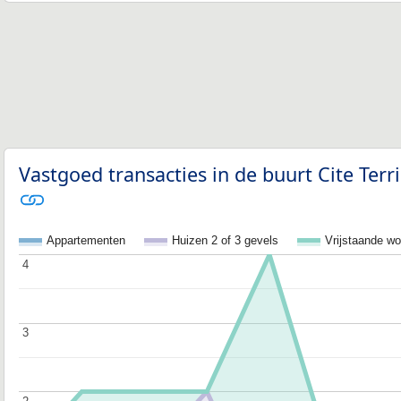
Vastgoed transacties in de buurt Cite Terr
Appartementen
Huizen 2 of 3 gevels
Vrijstaande w
4
4
3
3
2
2