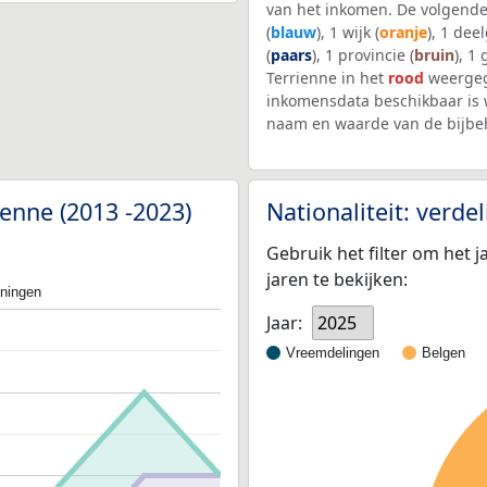
van het inkomen. De volgende
(
blauw
), 1 wijk (
oranje
), 1 dee
(
paars
), 1 provincie (
bruin
), 1
Terrienne in het
rood
weergeg
inkomensdata beschikbaar is 
naam en waarde van de bijbe
ienne (2013 -2023)
Nationaliteit: verd
Gebruik het filter om het j
jaren te bekijken:
oningen
Jaar:
2025
Vreemdelingen
Belgen