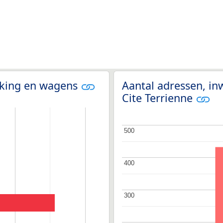
olking en wagens
Aantal adressen, in
Cite Terrienne
500
500
400
400
300
300