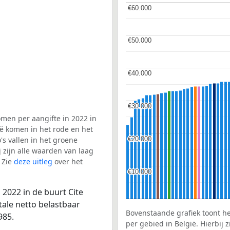
€60.000
€60.000
€50.000
€50.000
€40.000
€40.000
€30.000
€30.000
men per aangifte in 2022 in
ië komen in het rode en het
€20.000
€20.000
s vallen in het groene
j zijn alle waarden van laag
 Zie
deze uitleg
over het
€10.000
€10.000
2022 in de buurt Cite
tale netto belastbaar
Bovenstaande grafiek toont h
985.
per gebied in België. Hierbij