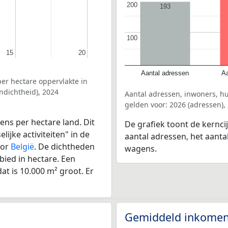
200
200
193
100
100
15
15
20
20
Aantal adressen
Aa
er hectare oppervlakte in
ndichtheid), 2024
Aantal adressen, inwoners, h
gelden voor: 2026 (adressen),
ens per hectare land. Dit
De grafiek toont de kernci
ijke activiteiten" in de
aantal adressen, het aanta
oor
België
. De dichtheden
wagens.
bied in hectare. Een
at is 10.000 m² groot. Er
Gemiddeld inkomen