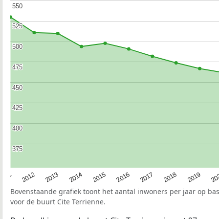
550
550
525
525
500
500
475
475
450
450
425
425
400
400
375
375
2015
20
2012
2017
2014
2019
2011
2016
2013
2018
Bovenstaande grafiek toont het aantal inwoners per jaar op ba
voor de buurt Cite Terrienne.