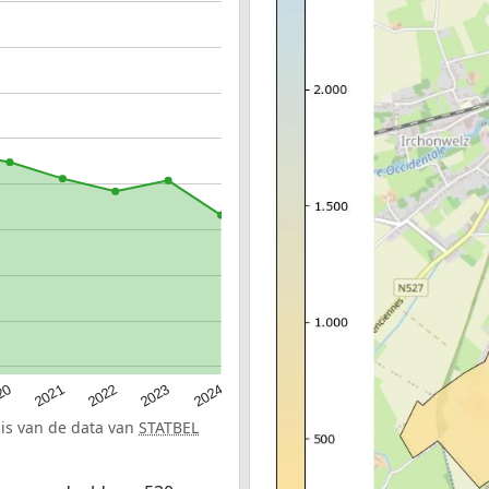
20
2022
2024
2021
2023
sis van de data van
STATBEL