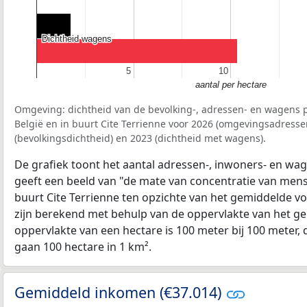
Dichtheid wagens
Dichtheid wagens
5
5
10
10
aantal per hectare
Omgeving: dichtheid van de bevolking-, adressen- en wagens p
België en in buurt Cite Terrienne voor 2026 (omgevingsadresse
(bevolkingsdichtheid) en 2023 (dichtheid met wagens).
De grafiek toont het aantal adressen-, inwoners- en wag
geeft een beeld van "de mate van concentratie van mensel
buurt Cite Terrienne ten opzichte van het gemiddelde v
zijn berekend met behulp van de oppervlakte van het ge
oppervlakte van een hectare is 100 meter bij 100 meter, d
gaan 100 hectare in 1 km².
Gemiddeld inkomen (€37.014)