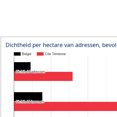
Dichtheid per hectare van adressen, bev
België
Cite Terrienne
Dichtheid adressen
Dichtheid adressen
Dichtheid inwoners
Dichtheid inwoners