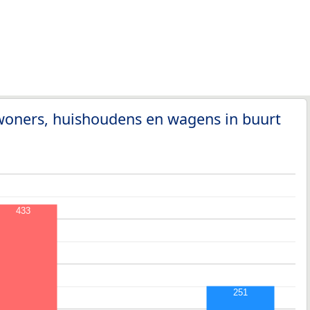
woners, huishoudens en wagens in buurt
433
251