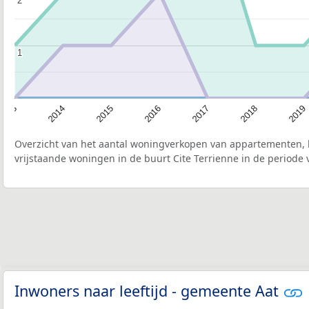
1
1
2019
2018
2017
2016
2015
2014
2013
Overzicht van het aantal woningverkopen van appartementen, h
vrijstaande woningen in de buurt Cite Terrienne in de periode 
Inwoners naar leeftijd - gemeente Aat