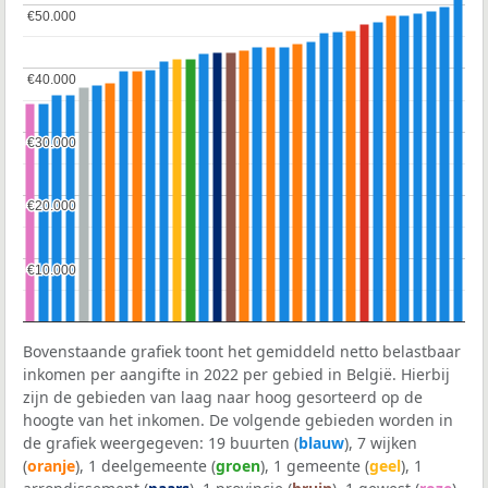
€50.000
€50.000
€40.000
€40.000
€30.000
€30.000
€20.000
€20.000
€10.000
€10.000
Bovenstaande grafiek toont het gemiddeld netto belastbaar
inkomen per aangifte in 2022 per gebied in België. Hierbij
zijn de gebieden van laag naar hoog gesorteerd op de
hoogte van het inkomen. De volgende gebieden worden in
de grafiek weergegeven: 19 buurten (
blauw
), 7 wijken
(
oranje
), 1 deelgemeente (
groen
), 1 gemeente (
geel
), 1