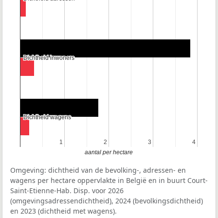
Dichtheid inwoners
Dichtheid inwoners
Dichtheid wagens
Dichtheid wagens
1
1
2
2
3
3
4
4
aantal per hectare
Omgeving: dichtheid van de bevolking-, adressen- en
wagens per hectare oppervlakte in België en in buurt Court-
Saint-Etienne-Hab. Disp. voor 2026
(omgevingsadressendichtheid), 2024 (bevolkingsdichtheid)
en 2023 (dichtheid met wagens).