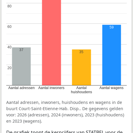
80
80
60
60
59
40
40
37
35
20
20
Aantal adressen
Aantal inwoners
Aantal
Aantal wagens
huishoudens
Aantal adressen, inwoners, huishoudens en wagens in de
buurt Court-Saint-Etienne-Hab. Disp.. De gegevens gelden
voor: 2026 (adressen), 2024 (inwoners), 2023 (huishoudens)
en 2023 (wagens).
De grafiek toont de kerncijfers van STATBEL voor de