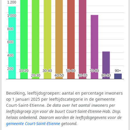
1.200
1.200
1.000
1.000
800
800
600
600
400
400
200
200
10-20
10-20
30-40
30-40
50-60
50-60
70-80
70-80
90+
90+
20-30
20-30
40-50
40-50
60-70
60-70
80-90
80-90
Bevolking, leeftijdsgroepen: aantal en percentage inwoners
op 1 januari 2025 per leeftijdscategorie in de gemeente
Court-Saint-Etienne.
De data over het aantal inwoners per
leeftijdsgroep zijn voor de buurt Court-Saint-Etienne-Hab. Disp.
helaas onbekend. Daarom worden de leeftijdsgegevens voor de
gemeente Court-Saint-Etienne
getoond.