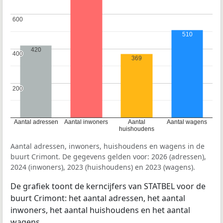
600
600
510
420
400
400
369
200
200
Aantal adressen
Aantal inwoners
Aantal
Aantal wagens
huishoudens
Aantal adressen, inwoners, huishoudens en wagens in de
buurt Crimont. De gegevens gelden voor: 2026 (adressen),
2024 (inwoners), 2023 (huishoudens) en 2023 (wagens).
De grafiek toont de kerncijfers van STATBEL voor de
buurt Crimont: het aantal adressen, het aantal
inwoners, het aantal huishoudens en het aantal
wagens.