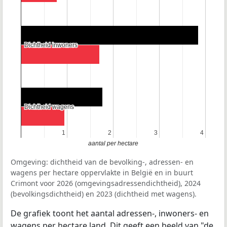
Dichtheid inwoners
Dichtheid inwoners
Dichtheid wagens
Dichtheid wagens
1
1
2
2
3
3
4
4
aantal per hectare
Omgeving: dichtheid van de bevolking-, adressen- en
wagens per hectare oppervlakte in België en in buurt
Crimont voor 2026 (omgevingsadressendichtheid), 2024
(bevolkingsdichtheid) en 2023 (dichtheid met wagens).
De grafiek toont het aantal adressen-, inwoners- en
wagens per hectare land. Dit geeft een beeld van "de