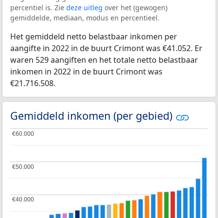
percentiel is. Zie
deze uitleg
over het (gewogen)
gemiddelde, mediaan, modus en percentieel.
Het gemiddeld netto belastbaar inkomen per
aangifte in 2022 in de buurt Crimont was €41.052. Er
waren 529 aangiften en het totale netto belastbaar
inkomen in 2022 in de buurt Crimont was
€21.716.508.
Gemiddeld inkomen (per gebied)
€60.000
€60.000
€50.000
€50.000
€40.000
€40.000