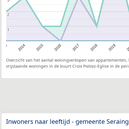
2
2
1
1
2015
2
2017
2014
2019
2016
2013
2018
Overzicht van het aantal woningverkopen van appartementen, h
vrijstaande woningen in de buurt Croix Poitiez-Eglise in de per
Inwoners naar leeftijd - gemeente Serain