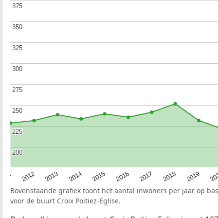
375
375
350
350
325
325
300
300
275
275
250
250
225
225
200
200
2015
20
2012
2017
2014
2019
2011
2016
2013
2018
Bovenstaande grafiek toont het aantal inwoners per jaar op ba
voor de buurt Croix Poitiez-Eglise.