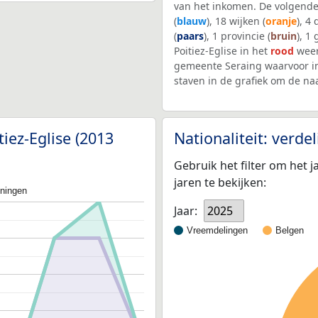
van het inkomen. De volgende
(
blauw
), 18 wijken (
oranje
), 4
(
paars
), 1 provincie (
bruin
), 1
Poitiez-Eglise in het
rood
weer
gemeente Seraing waarvoor i
staven in de grafiek om de n
tiez-Eglise (2013
Nationaliteit: verd
Gebruik het filter om het j
jaren te bekijken:
oningen
Jaar:
2025
Vreemdelingen
Belgen