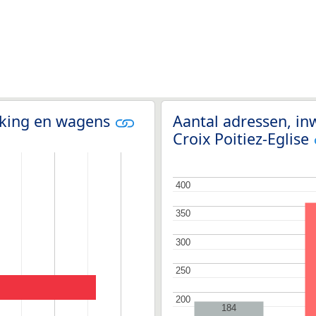
olking en wagens
Aantal adressen, in
Croix Poitiez-Eglise
400
400
350
350
300
300
250
250
200
200
184