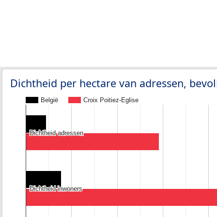
Dichtheid per hectare van adressen, bev
België
Croix Poitiez-Eglise
Dichtheid adressen
Dichtheid adressen
Dichtheid inwoners
Dichtheid inwoners