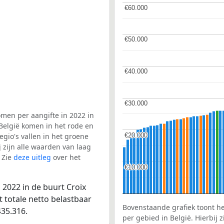
€60.000
€60.000
€50.000
€50.000
€40.000
€40.000
€30.000
€30.000
men per aangifte in 2022 in
 België komen in het rode en
€20.000
€20.000
gio's vallen in het groene
j zijn alle waarden van laag
 Zie
deze uitleg
over het
€10.000
€10.000
 2022 in de buurt Croix
t totale netto belastbaar
Bovenstaande grafiek toont h
435.316.
per gebied in België. Hierbij