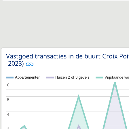
Vastgoed transacties in de buurt Croix Poi
-2023)
Appartementen
Huizen 2 of 3 gevels
Vrijstaande w
6
6
5
5
4
4
3
3