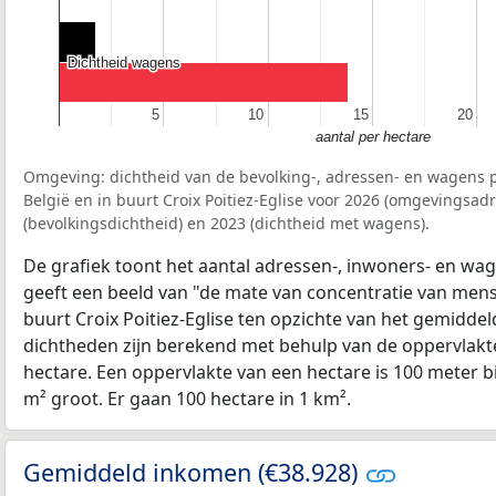
Dichtheid wagens
Dichtheid wagens
5
5
10
10
15
15
20
20
aantal per hectare
Omgeving: dichtheid van de bevolking-, adressen- en wagens p
België en in buurt Croix Poitiez-Eglise voor 2026 (omgevingsad
(bevolkingsdichtheid) en 2023 (dichtheid met wagens).
De grafiek toont het aantal adressen-, inwoners- en wag
geeft een beeld van "de mate van concentratie van mensel
buurt Croix Poitiez-Eglise ten opzichte van het gemidde
dichtheden zijn berekend met behulp van de oppervlakte
hectare. Een oppervlakte van een hectare is 100 meter bij
m² groot. Er gaan 100 hectare in 1 km².
Gemiddeld inkomen (€38.928)