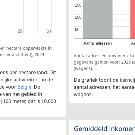
150
150
100
100
50
50
25
25
30
30
Aantal adressen
Aa
er hectare oppervlakte in
ressendichtheid), 2024
Aantal adressen, inwoners, hu
gegevens gelden voor: 2026 (a
(wagens).
ens per hectare land. Dit
ijke activiteiten" in de
De grafiek toont de kerncij
lde voor
België
. De
aantal adressen, het aanta
 van het gebied in
wagens.
 100 meter, dat is 10.000
Gemiddeld inkomen