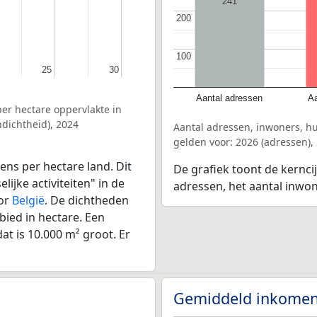
241
200
200
100
100
25
25
30
30
Aantal adressen
Aa
er hectare oppervlakte in
dichtheid), 2024
Aantal adressen, inwoners, h
gelden voor: 2026 (adressen),
ens per hectare land. Dit
De grafiek toont de kernci
ijke activiteiten" in de
adressen, het aantal inwo
oor
België
. De dichtheden
bied in hectare. Een
at is 10.000 m² groot. Er
Gemiddeld inkomen