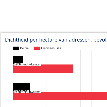
Dichtheid per hectare van adressen, bev
België
Frehisses Bas
Dichtheid adressen
Dichtheid adressen
Dichtheid inwoners
Dichtheid inwoners