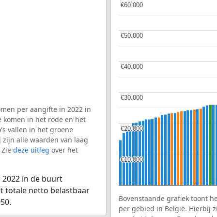
€60.000
€60.000
€50.000
€50.000
€40.000
€40.000
€30.000
€30.000
men per aangifte in 2022 in
ë komen in het rode en het
€20.000
€20.000
s vallen in het groene
j zijn alle waarden van laag
 Zie
deze uitleg
over het
€10.000
€10.000
 2022 in de buurt
t totale netto belastbaar
Bovenstaande grafiek toont h
50.
per gebied in België. Hierbij