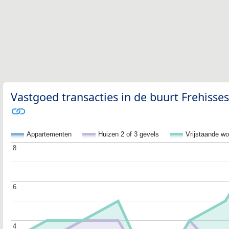
Vastgoed transacties in de buurt Frehisses
Appartementen
Huizen 2 of 3 gevels
Vrijstaande w
8
8
6
6
4
4