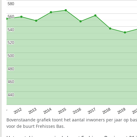
580
580
560
560
540
540
520
520
500
500
480
480
460
460
440
440
2015
20
2012
2017
2014
2019
2011
2016
2013
2018
Bovenstaande grafiek toont het aantal inwoners per jaar op ba
voor de buurt Frehisses Bas.