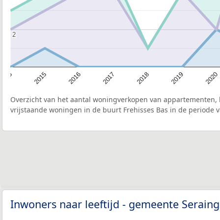
2
2
2020
2019
2018
2017
2016
2015
2013
Overzicht van het aantal woningverkopen van appartementen, h
vrijstaande woningen in de buurt Frehisses Bas in de periode v
Inwoners naar leeftijd - gemeente Serain