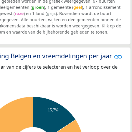
 gebieden worden in de grafiek weergegeven: 67 buurten
 deelgemeenten (
groen
), 1 gemeente (
geel
), 1 arrondissement
 gewest (
roze
) en 1 land (
grijs
). Bovendien wordt de buurt
gegeven. Alle buurten, wijken en deelgemeenten binnen de
nkomensdata beschikbaar is worden weergegeven. Klik op de
aam en waarde van de bijbehorende gebieden te tonen.
eling Belgen en vreemdelingen per jaar
aar van de cijfers te selecteren en het verloop over de
15,7%