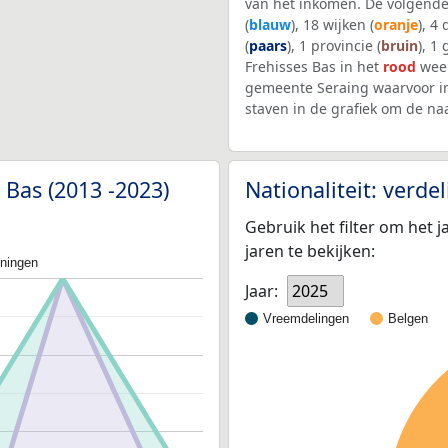
van het inkomen. De volgende
(
blauw
), 18 wijken (
oranje
), 4
(
paars
), 1 provincie (
bruin
), 1
Frehisses Bas in het
rood
weer
gemeente Seraing waarvoor i
staven in de grafiek om de n
 Bas (2013 -2023)
Nationaliteit: verd
Gebruik het filter om het j
jaren te bekijken:
oningen
Jaar:
2025
Vreemdelingen
Belgen