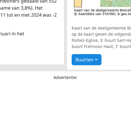
 inwoners gedaald van 552
fname van 3,8%). Het
011 tot en met 2024 was -2
Kaart van de deelgemeente Bon
nuari in het
op de kaart geven de volgende
Poitiez-Eglise, 3: buurt Sart-H
buurt Frehisses Haut, 7: buurt
Buurten
Advertentie: