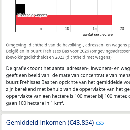
Dichtheid wagens
Dichtheid wagens
5
5
10
10
15
15
20
20
aantal per hectare
Omgeving: dichtheid van de bevolking-, adressen- en wagens p
België en in buurt Frehisses Bas voor 2026 (omgevingsadressen
(bevolkingsdichtheid) en 2023 (dichtheid met wagens).
De grafiek toont het aantal adressen-, inwoners- en wag
geeft een beeld van "de mate van concentratie van mensel
buurt Frehisses Bas ten opzichte van het gemiddelde v
zijn berekend met behulp van de oppervlakte van het ge
oppervlakte van een hectare is 100 meter bij 100 meter, d
gaan 100 hectare in 1 km².
Gemiddeld inkomen (€43.854)