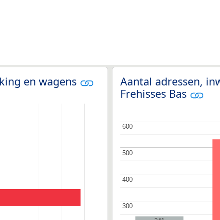
olking en wagens
Aantal adressen, in
Frehisses Bas
600
600
500
500
400
400
300
300