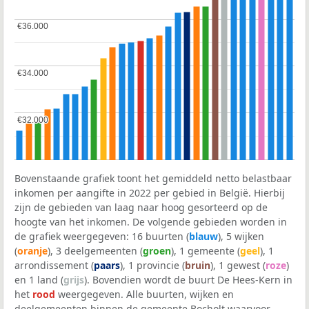
€36.000
€36.000
€34.000
€34.000
€32.000
€32.000
Bovenstaande grafiek toont het gemiddeld netto belastbaar
inkomen per aangifte in 2022 per gebied in België. Hierbij
zijn de gebieden van laag naar hoog gesorteerd op de
hoogte van het inkomen. De volgende gebieden worden in
de grafiek weergegeven: 16 buurten (
blauw
), 5 wijken
(
oranje
), 3 deelgemeenten (
groen
), 1 gemeente (
geel
), 1
arrondissement (
paars
), 1 provincie (
bruin
), 1 gewest (
roze
)
en 1 land (
grijs
). Bovendien wordt de buurt De Hees-Kern in
het
rood
weergegeven. Alle buurten, wijken en
deelgemeenten binnen de gemeente Bocholt waarvoor