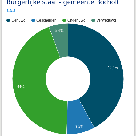
Burgerlijke staat - gemeente Bocholt
Gehuwd
Gescheiden
Ongehuwd
Verweduwd
5,6%
42,1%
44%
8,2%