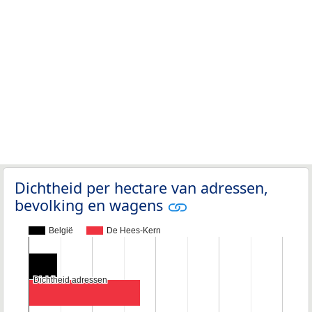
Dichtheid per hectare van adressen,
bevolking en wagens
België
De Hees-Kern
Dichtheid adressen
Dichtheid adressen