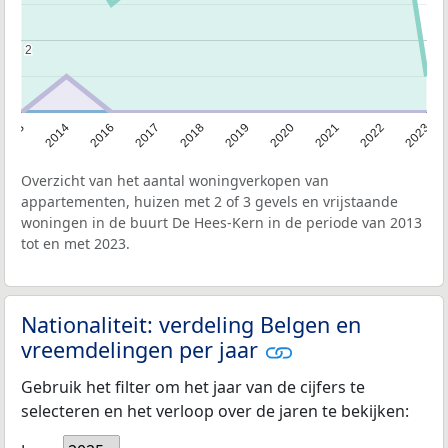
2
2
2013
2014
2016
2017
2018
2019
2020
2021
2022
2023
Overzicht van het aantal woningverkopen van
appartementen, huizen met 2 of 3 gevels en vrijstaande
woningen in de buurt De Hees-Kern in de periode van 2013
tot en met 2023.
Nationaliteit: verdeling Belgen en
vreemdelingen per jaar
Gebruik het filter om het jaar van de cijfers te
selecteren en het verloop over de jaren te bekijken: