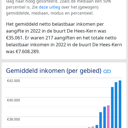
laag naar hoog gesorteerd. Zoals de mediaan een 50%
percentiel is. Zie
deze uitleg
over het (gewogen)
gemiddelde, mediaan, modus en percentieel.
Het gemiddeld netto belastbaar inkomen per
aangifte in 2022 in de buurt De Hees-Kern was
€35.061. Er waren 217 aangiften en het totale netto
belastbaar inkomen in 2022 in de buurt De Hees-Kern
was €7.608.289.
Gemiddeld inkomen (per gebied)
€42.000
€42.000
€40.000
€40.000
€38.000
€38.000