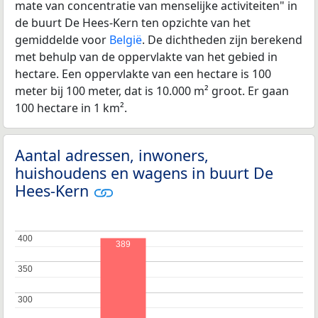
mate van concentratie van menselijke activiteiten" in
de buurt De Hees-Kern ten opzichte van het
gemiddelde voor
België
. De dichtheden zijn berekend
met behulp van de oppervlakte van het gebied in
hectare. Een oppervlakte van een hectare is 100
meter bij 100 meter, dat is 10.000 m² groot. Er gaan
100 hectare in 1 km².
Aantal adressen, inwoners,
huishoudens en wagens in buurt De
Hees-Kern
400
400
389
350
350
300
300