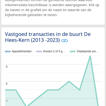
inkomensdata beschikbaar is worden weergegeven. Klik op
de staven in de grafiek om de naam en waarde van de
bijbehorende gebieden te tonen.
Vastgoed transacties in de buurt De
Hees-Kern (2013 -2023)
Appartementen
Huizen 2 of 3 g…
Vrijstaande wo…
8
8
6
6
4
4