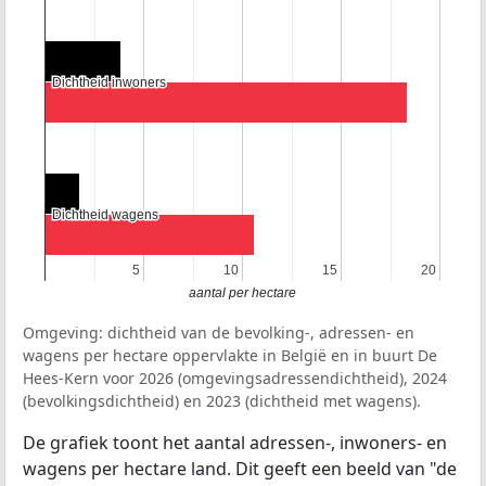
Dichtheid inwoners
Dichtheid inwoners
Dichtheid wagens
Dichtheid wagens
5
5
10
10
15
15
20
20
aantal per hectare
Omgeving: dichtheid van de bevolking-, adressen- en
wagens per hectare oppervlakte in België en in buurt De
Hees-Kern voor 2026 (omgevingsadressendichtheid), 2024
(bevolkingsdichtheid) en 2023 (dichtheid met wagens).
De grafiek toont het aantal adressen-, inwoners- en
wagens per hectare land. Dit geeft een beeld van "de