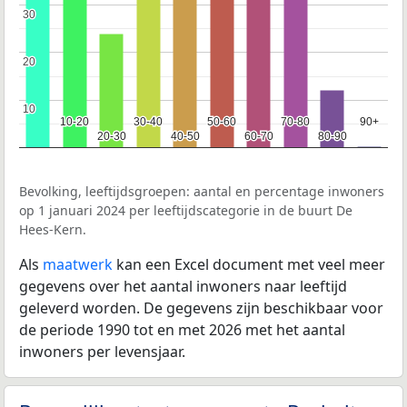
30
30
20
20
10
10
10-20
10-20
30-40
30-40
50-60
50-60
70-80
70-80
90+
90+
20-30
20-30
40-50
40-50
60-70
60-70
80-90
80-90
Bevolking, leeftijdsgroepen: aantal en percentage inwoners
op 1 januari 2024 per leeftijdscategorie in de buurt De
Hees-Kern.
Als
maatwerk
kan een Excel document met veel meer
gegevens over het aantal inwoners naar leeftijd
geleverd worden. De gegevens zijn beschikbaar voor
de periode 1990 tot en met 2026 met het aantal
inwoners per levensjaar.