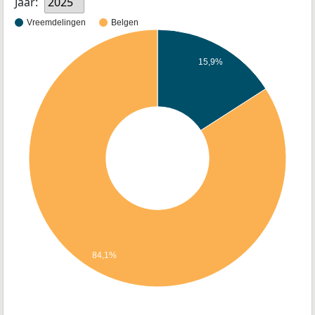
Jaar:
2025
Vreemdelingen
Belgen
15,9%
84,1%