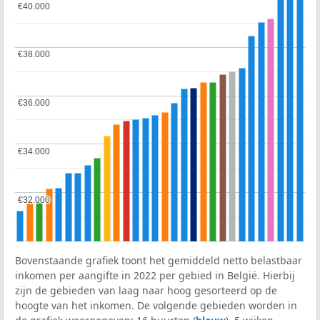
€40.000
€40.000
€38.000
€38.000
€36.000
€36.000
€34.000
€34.000
€32.000
€32.000
Bovenstaande grafiek toont het gemiddeld netto belastbaar
inkomen per aangifte in 2022 per gebied in België. Hierbij
zijn de gebieden van laag naar hoog gesorteerd op de
hoogte van het inkomen. De volgende gebieden worden in