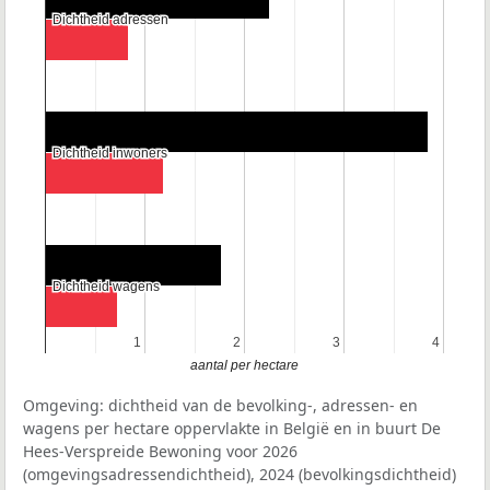
Dichtheid adressen
Dichtheid adressen
Dichtheid inwoners
Dichtheid inwoners
Dichtheid wagens
Dichtheid wagens
1
1
2
2
3
3
4
4
aantal per hectare
Omgeving: dichtheid van de bevolking-, adressen- en
wagens per hectare oppervlakte in België en in buurt De
Hees-Verspreide Bewoning voor 2026
(omgevingsadressendichtheid), 2024 (bevolkingsdichtheid)