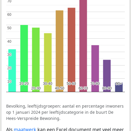
70
70
60
60
50
50
40
40
30
30
20
20
10
10
10-20
10-20
30-40
30-40
50-60
50-60
70-80
70-80
90+
90+
20-30
20-30
40-50
40-50
60-70
60-70
80-90
80-90
Bevolking, leeftijdsgroepen: aantal en percentage inwoners
op 1 januari 2024 per leeftijdscategorie in de buurt De
Hees-Verspreide Bewoning.
Als
maatwerk
kan een Excel document met veel meer