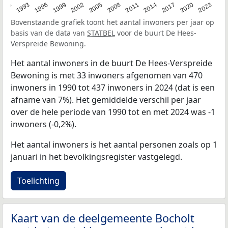
2023
1990
1993
1996
1999
2002
2005
2008
2011
2014
2017
2020
Bovenstaande grafiek toont het aantal inwoners per jaar op
basis van de data van
STATBEL
voor de buurt De Hees-
Verspreide Bewoning.
Het aantal inwoners in de buurt De Hees-Verspreide
Bewoning is met 33 inwoners afgenomen van 470
inwoners in 1990 tot 437 inwoners in 2024 (dat is een
afname van 7%). Het gemiddelde verschil per jaar
over de hele periode van 1990 tot en met 2024 was -1
inwoners (-0,2%).
Het aantal inwoners is het aantal personen zoals op 1
januari in het bevolkingsregister vastgelegd.
Toelichting
Kaart van de deelgemeente Bocholt