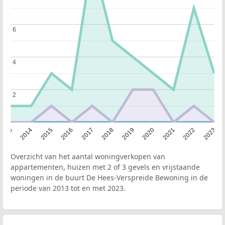
6
6
4
4
2
2
2013
2014
2015
2016
2017
2018
2019
2020
2021
2022
2023
Overzicht van het aantal woningverkopen van
appartementen, huizen met 2 of 3 gevels en vrijstaande
woningen in de buurt De Hees-Verspreide Bewoning in de
periode van 2013 tot en met 2023.