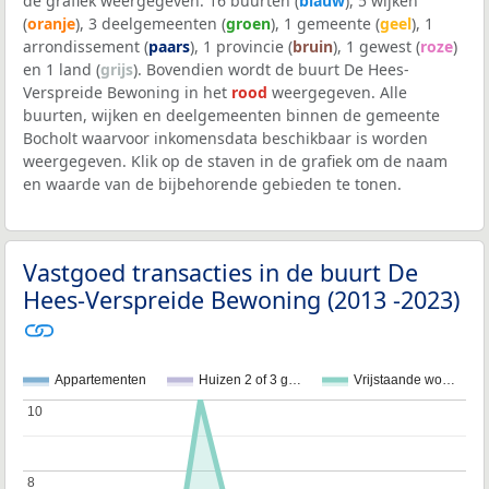
de grafiek weergegeven: 16 buurten (
blauw
), 5 wijken
(
oranje
), 3 deelgemeenten (
groen
), 1 gemeente (
geel
), 1
arrondissement (
paars
), 1 provincie (
bruin
), 1 gewest (
roze
)
en 1 land (
grijs
). Bovendien wordt de buurt De Hees-
Verspreide Bewoning in het
rood
weergegeven. Alle
buurten, wijken en deelgemeenten binnen de gemeente
Bocholt waarvoor inkomensdata beschikbaar is worden
weergegeven. Klik op de staven in de grafiek om de naam
en waarde van de bijbehorende gebieden te tonen.
Vastgoed transacties in de buurt De
Hees-Verspreide Bewoning (2013 -2023)
Appartementen
Huizen 2 of 3 g…
Vrijstaande wo…
10
10
8
8