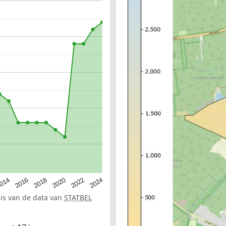
014
2016
2018
2020
2022
2024
sis van de data van
STATBEL