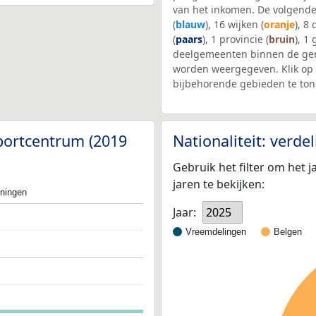
van het inkomen. De volgende
(
blauw
), 16 wijken (
oranje
), 8
(
paars
), 1 provincie (
bruin
), 1
deelgemeenten binnen de ge
worden weergegeven. Klik op 
bijbehorende gebieden te ton
Sportcentrum (2019
Nationaliteit: verd
Gebruik het filter om het j
jaren te bekijken:
oningen
Jaar:
2025
Vreemdelingen
Belgen