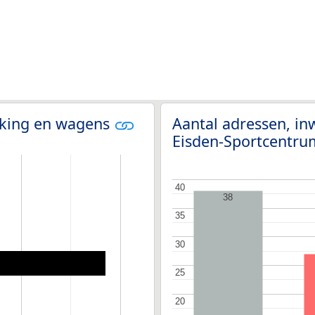
olking en wagens
Aantal adressen, in
Eisden-Sportcentr
40
40
38
35
35
30
30
25
25
20
20