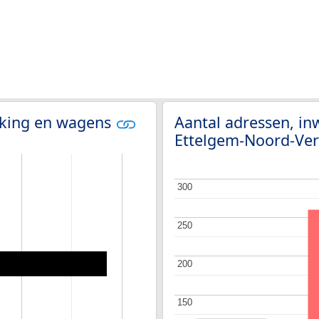
olking en wagens
Aantal adressen, in
Ettelgem-Noord-Ve
300
300
250
250
200
200
150
150