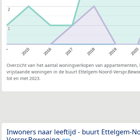
2
2
1
1
2020
2019
2018
2017
2016
2015
2014
Overzicht van het aantal woningverkopen van appartementen, h
vrijstaande woningen in de buurt Ettelgem-Noord-Verspr.Bewo
tot en met 2023.
Inwoners naar leeftijd - buurt Ettelgem-N
Verspr.Bewoning