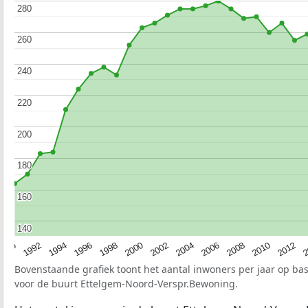
280
280
260
260
240
240
220
220
200
200
180
180
160
160
140
140
1990
1992
1994
1996
1998
2000
2002
2004
2006
2008
2010
2012
2
Bovenstaande grafiek toont het aantal inwoners per jaar op ba
voor de buurt Ettelgem-Noord-Verspr.Bewoning.