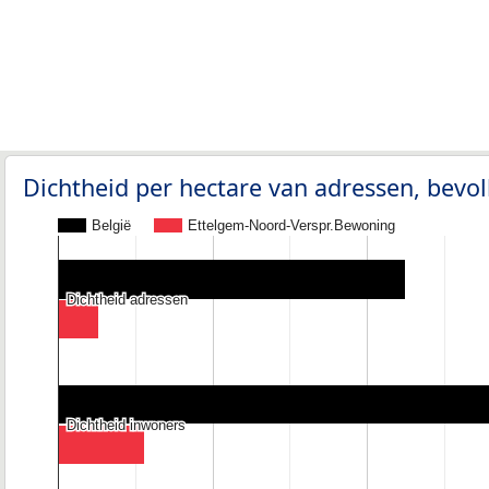
Dichtheid per hectare van adressen, bev
België
Ettelgem-Noord-Verspr.Bewoning
Dichtheid adressen
Dichtheid adressen
Dichtheid inwoners
Dichtheid inwoners