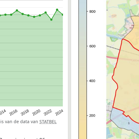
014
2016
2018
2020
2022
2024
sis van de data van
STATBEL