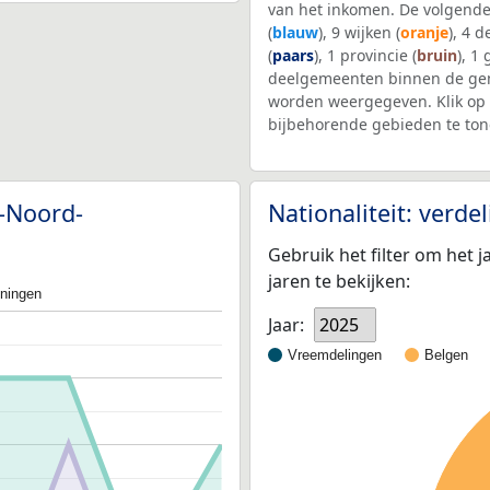
van het inkomen. De volgende
(
blauw
), 9 wijken (
oranje
), 4 
(
paars
), 1 provincie (
bruin
), 1
deelgemeenten binnen de ge
worden weergegeven. Klik op 
bijbehorende gebieden te ton
m-Noord-
Nationaliteit: verd
Gebruik het filter om het j
jaren te bekijken:
oningen
Jaar:
2025
Vreemdelingen
Belgen