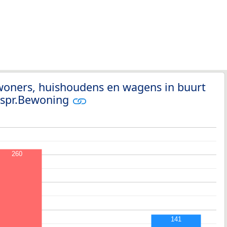
woners, huishoudens en wagens in buurt
rspr.Bewoning
260
141