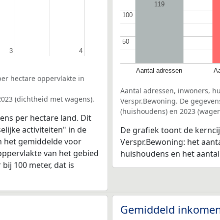
119
100
100
50
50
3
3
4
4
Aantal adressen
Aa
er hectare oppervlakte in
Aantal adressen, inwoners, h
2023 (dichtheid met wagens).
Verspr.Bewoning. De gegevens 
(huishoudens) en 2023 (wagen
ens per hectare land. Dit
ijke activiteiten" in de
De grafiek toont de kernc
n het gemiddelde voor
Verspr.Bewoning: het aanta
oppervlakte van het gebied
huishoudens en het aanta
bij 100 meter, dat is
Gemiddeld inkomen