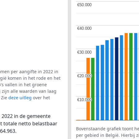
€50.000
€50.000
€40.000
€40.000
€30.000
€30.000
men per aangifte in 2022 in
€20.000
€20.000
gië komen in het rode en het
s vallen in het groene
j zijn alle waarden van laag
 Zie
deze uitleg
over het
€10.000
€10.000
n 2022 in de gemeente
 totale netto belastbaar
Bovenstaande grafiek toont h
64.963.
per gebied in België. Hierbij