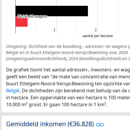
Dichtheid wagens
Dichtheid wagens
1
1
2
2
aantal per hectare
Omgeving: dichtheid van de bevolking-, adressen- en wagens p
België en in buurt Ettelgem-Noord-Verspr.Bewoning voor 2026
(omgevingsadressendichtheid), 2024 (bevolkingsdichtheid) en 
De grafiek toont het aantal adressen-, inwoners- en wag
geeft een beeld van "de mate van concentratie van mensel
buurt Ettelgem-Noord-Verspr.Bewoning ten opzichte va
België
. De dichtheden zijn berekend met behulp van de 
in hectare. Een oppervlakte van een hectare is 100 meter 
10.000 m² groot. Er gaan 100 hectare in 1 km².
Gemiddeld inkomen (€36.828)