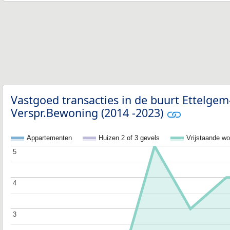
Vastgoed transacties in de buurt Ettelge
Verspr.Bewoning (2014 -2023)
Appartementen
Huizen 2 of 3 gevels
Vrijstaande w
5
5
4
4
3
3