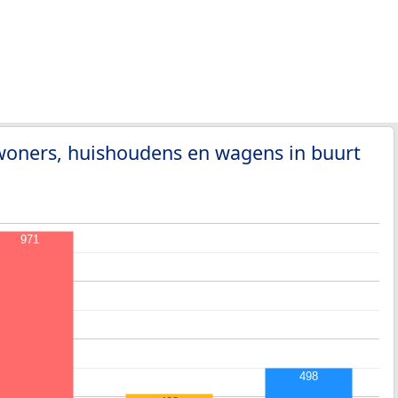
woners, huishoudens en wagens in buurt
971
498