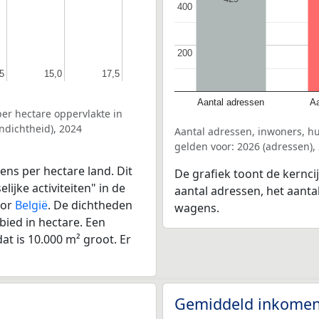
400
400
200
200
5
5
15,0
15,0
17,5
17,5
Aantal adressen
Aa
er hectare oppervlakte in
ndichtheid), 2024
Aantal adressen, inwoners, h
gelden voor: 2026 (adressen),
ens per hectare land. Dit
De grafiek toont de kernci
ijke activiteiten" in de
aantal adressen, het aanta
oor
België
. De dichtheden
wagens.
bied in hectare. Een
at is 10.000 m² groot. Er
Gemiddeld inkomen