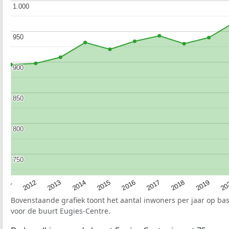
1.000
1.000
950
950
900
900
850
850
800
800
750
750
2015
20
2012
2017
2014
2019
2011
2016
2013
2018
Bovenstaande grafiek toont het aantal inwoners per jaar op ba
voor de buurt Eugies-Centre.