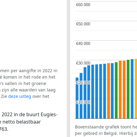
€60.000
€60.000
€50.000
€50.000
€40.000
€40.000
€30.000
€30.000
men per aangifte in 2022 in
ië komen in het rode en het
€20.000
€20.000
s vallen in het groene
j zijn alle waarden van laag
 Zie
deze uitleg
over het
€10.000
€10.000
 2022 in de buurt Eugies-
e netto belastbaar
Bovenstaande grafiek toont h
763.
per gebied in België. Hierbij