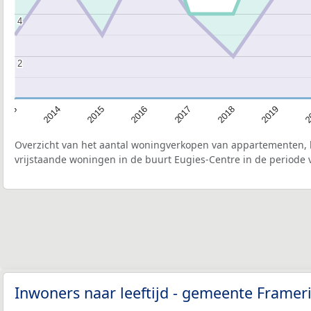
4
4
2
2
2015
2
2017
2014
2019
2016
2013
2018
Overzicht van het aantal woningverkopen van appartementen, h
vrijstaande woningen in de buurt Eugies-Centre in de periode 
Inwoners naar leeftijd - gemeente Framer