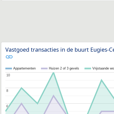
Vastgoed transacties in de buurt Eugies-C
Appartementen
Huizen 2 of 3 gevels
Vrijstaande w
10
10
8
8
6
6