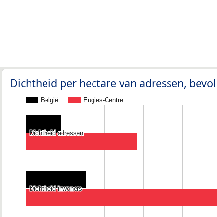
Dichtheid per hectare van adressen, bev
België
Eugies-Centre
Dichtheid adressen
Dichtheid adressen
Dichtheid inwoners
Dichtheid inwoners