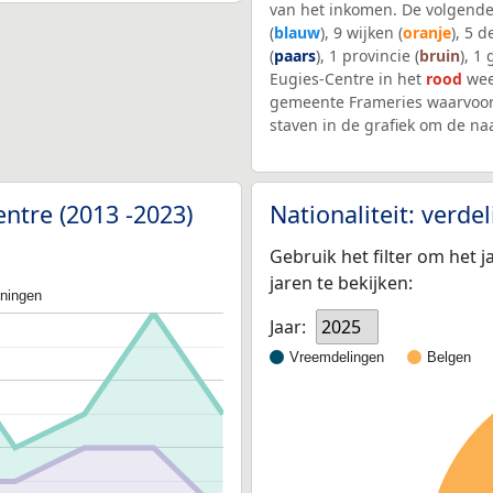
van het inkomen. De volgende
(
blauw
), 9 wijken (
oranje
), 5 
(
paars
), 1 provincie (
bruin
), 1
Eugies-Centre in het
rood
wee
gemeente Frameries waarvoor
staven in de grafiek om de n
entre (2013 -2023)
Nationaliteit: verd
Gebruik het filter om het j
jaren te bekijken:
oningen
Jaar:
2025
Vreemdelingen
Belgen