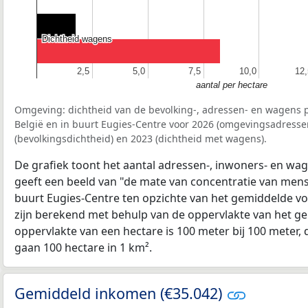
Dichtheid wagens
Dichtheid wagens
2,5
2,5
5,0
5,0
7,5
7,5
10,0
10,0
12,
12,
aantal per hectare
Omgeving: dichtheid van de bevolking-, adressen- en wagens p
België en in buurt Eugies-Centre voor 2026 (omgevingsadresse
(bevolkingsdichtheid) en 2023 (dichtheid met wagens).
De grafiek toont het aantal adressen-, inwoners- en wag
geeft een beeld van "de mate van concentratie van mensel
buurt Eugies-Centre ten opzichte van het gemiddelde v
zijn berekend met behulp van de oppervlakte van het ge
oppervlakte van een hectare is 100 meter bij 100 meter, d
gaan 100 hectare in 1 km².
Gemiddeld inkomen (€35.042)