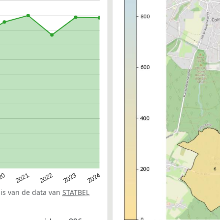
20
2022
2024
2021
2023
sis van de data van
STATBEL