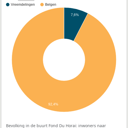
Vreemdelingen
Belgen
7,6%
92,4%
Bevolking in de buurt Fond Du Horai: inwoners naar