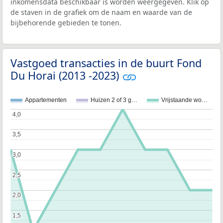
inkomensdata beschikbaar is worden weergegeven. Klik op
de staven in de grafiek om de naam en waarde van de
bijbehorende gebieden te tonen.
Vastgoed transacties in de buurt Fond
Du Horai (2013 -2023)
Appartementen
Huizen 2 of 3 g…
Vrijstaande wo…
4,0
4,0
3,5
3,5
3,0
3,0
2,5
2,5
2,0
2,0
1,5
1,5