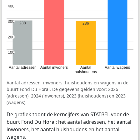
400
400
300
300
288
286
200
200
100
100
Aantal adressen
Aantal inwoners
Aantal
Aantal wagens
huishoudens
Aantal adressen, inwoners, huishoudens en wagens in de
buurt Fond Du Horai. De gegevens gelden voor: 2026
(adressen), 2024 (inwoners), 2023 (huishoudens) en 2023
(wagens).
De grafiek toont de kerncijfers van STATBEL voor de
buurt Fond Du Horai: het aantal adressen, het aantal
inwoners, het aantal huishoudens en het aantal
wagens.