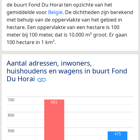
de buurt Fond Du Horai ten opzichte van het
gemiddelde voor
België
. De dichtheden zijn berekend
met behulp van de oppervlakte van het gebied in
hectare. Een oppervlakte van een hectare is 100
meter bij 100 meter, dat is 10.000 m² groot. Er gaan
100 hectare in 1 km².
Aantal adressen, inwoners,
huishoudens en wagens in buurt Fond
Du Horai
700
700
681
600
600
500
500
475