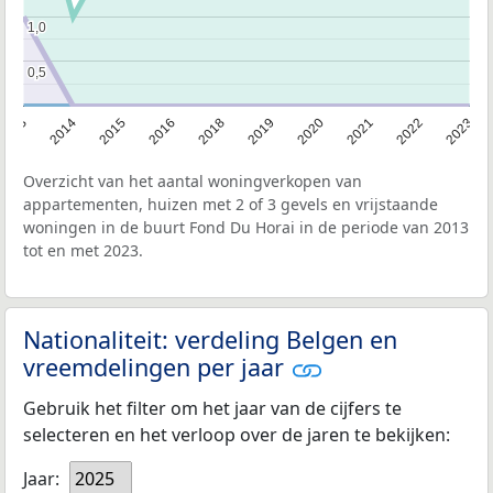
1,0
1,0
0,5
0,5
2013
2014
2015
2016
2018
2019
2020
2021
2022
2023
Overzicht van het aantal woningverkopen van
appartementen, huizen met 2 of 3 gevels en vrijstaande
woningen in de buurt Fond Du Horai in de periode van 2013
tot en met 2023.
Nationaliteit: verdeling Belgen en
vreemdelingen per jaar
Gebruik het filter om het jaar van de cijfers te
selecteren en het verloop over de jaren te bekijken:
Jaar:
2025