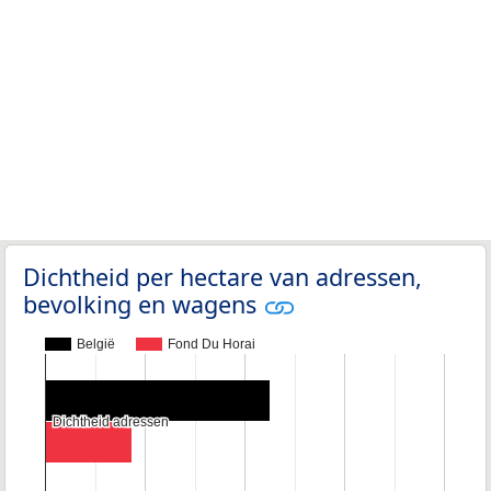
Dichtheid per hectare van adressen,
bevolking en wagens
België
Fond Du Horai
Dichtheid adressen
Dichtheid adressen