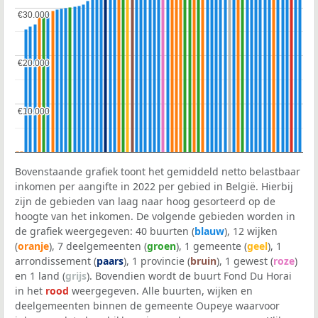
€30.000
€30.000
€20.000
€20.000
€10.000
€10.000
Bovenstaande grafiek toont het gemiddeld netto belastbaar
inkomen per aangifte in 2022 per gebied in België. Hierbij
zijn de gebieden van laag naar hoog gesorteerd op de
hoogte van het inkomen. De volgende gebieden worden in
de grafiek weergegeven: 40 buurten (
blauw
), 12 wijken
(
oranje
), 7 deelgemeenten (
groen
), 1 gemeente (
geel
), 1
arrondissement (
paars
), 1 provincie (
bruin
), 1 gewest (
roze
)
en 1 land (
grijs
). Bovendien wordt de buurt Fond Du Horai
in het
rood
weergegeven. Alle buurten, wijken en
deelgemeenten binnen de gemeente Oupeye waarvoor