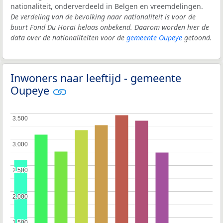
nationaliteit, onderverdeeld in Belgen en vreemdelingen.
De verdeling van de bevolking naar nationaliteit is voor de
buurt Fond Du Horai helaas onbekend. Daarom worden hier de
data over de nationaliteiten voor de
gemeente Oupeye
getoond.
Inwoners naar leeftijd - gemeente
Oupeye
3.500
3.500
3.000
3.000
2.500
2.500
2.000
2.000
1.500
1.500