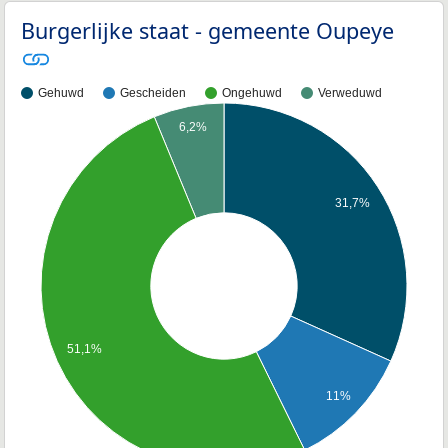
Burgerlijke staat - gemeente Oupeye
Gehuwd
Gescheiden
Ongehuwd
Verweduwd
6,2%
31,7%
51,1%
11%