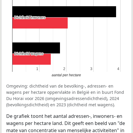
Dichtheid inwoners
Dichtheid inwoners
Dichtheid wagens
Dichtheid wagens
1
1
2
2
3
3
4
4
aantal per hectare
Omgeving: dichtheid van de bevolking-, adressen- en
wagens per hectare oppervlakte in België en in buurt Fond
Du Horai voor 2026 (omgevingsadressendichtheid), 2024
(bevolkingsdichtheid) en 2023 (dichtheid met wagens).
De grafiek toont het aantal adressen-, inwoners- en
wagens per hectare land. Dit geeft een beeld van "de
mate van concentratie van menselijke activiteiten" in