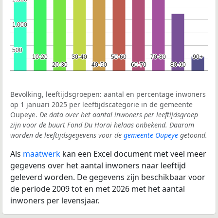
1.000
1.000
500
500
10-20
10-20
30-40
30-40
50-60
50-60
70-80
70-80
90+
90+
20-30
20-30
40-50
40-50
60-70
60-70
80-90
80-90
Bevolking, leeftijdsgroepen: aantal en percentage inwoners
op 1 januari 2025 per leeftijdscategorie in de gemeente
Oupeye.
De data over het aantal inwoners per leeftijdsgroep
zijn voor de buurt Fond Du Horai helaas onbekend. Daarom
worden de leeftijdsgegevens voor de
gemeente Oupeye
getoond.
Als
maatwerk
kan een Excel document met veel meer
gegevens over het aantal inwoners naar leeftijd
geleverd worden. De gegevens zijn beschikbaar voor
de periode 2009 tot en met 2026 met het aantal
inwoners per levensjaar.