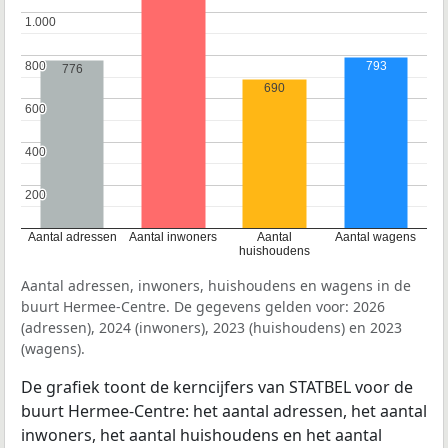
1.000
1.000
800
800
793
776
690
600
600
400
400
200
200
Aantal adressen
Aantal inwoners
Aantal
Aantal wagens
huishoudens
Aantal adressen, inwoners, huishoudens en wagens in de
buurt Hermee-Centre. De gegevens gelden voor: 2026
(adressen), 2024 (inwoners), 2023 (huishoudens) en 2023
(wagens).
De grafiek toont de kerncijfers van STATBEL voor de
buurt Hermee-Centre: het aantal adressen, het aantal
inwoners, het aantal huishoudens en het aantal