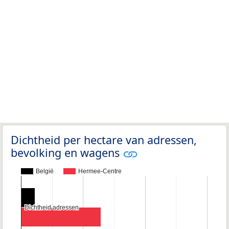
Dichtheid per hectare van adressen,
bevolking en wagens
België
Hermee-Centre
Dichtheid adressen
Dichtheid adressen