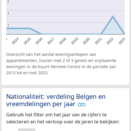
6
6
4
4
2
2
2013
2014
2015
2016
2017
2018
2019
2020
2021
2022
2023
Overzicht van het aantal woningverkopen van
appartementen, huizen met 2 of 3 gevels en vrijstaande
woningen in de buurt Hermee-Centre in de periode van
2013 tot en met 2023.
Nationaliteit: verdeling Belgen en
vreemdelingen per jaar
Gebruik het filter om het jaar van de cijfers te
selecteren en het verloop over de jaren te bekijken: