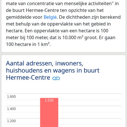
mate van concentratie van menselijke activiteiten" in
de buurt Hermee-Centre ten opzichte van het
gemiddelde voor
België
. De dichtheden zijn berekend
met behulp van de oppervlakte van het gebied in
hectare. Een oppervlakte van een hectare is 100
meter bij 100 meter, dat is 10.000 m² groot. Er gaan
100 hectare in 1 km².
Aantal adressen, inwoners,
huishoudens en wagens in buurt
Hermee-Centre
1.600
1.600
1.530
1.400
1.400
1.200
1.200