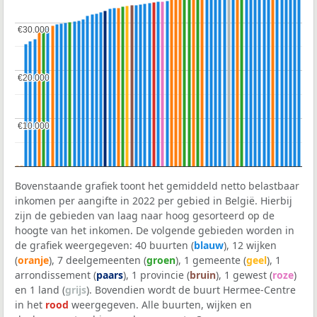
€30.000
€30.000
€20.000
€20.000
€10.000
€10.000
Bovenstaande grafiek toont het gemiddeld netto belastbaar
inkomen per aangifte in 2022 per gebied in België. Hierbij
zijn de gebieden van laag naar hoog gesorteerd op de
hoogte van het inkomen. De volgende gebieden worden in
de grafiek weergegeven: 40 buurten (
blauw
), 12 wijken
(
oranje
), 7 deelgemeenten (
groen
), 1 gemeente (
geel
), 1
arrondissement (
paars
), 1 provincie (
bruin
), 1 gewest (
roze
)
en 1 land (
grijs
). Bovendien wordt de buurt Hermee-Centre
in het
rood
weergegeven. Alle buurten, wijken en