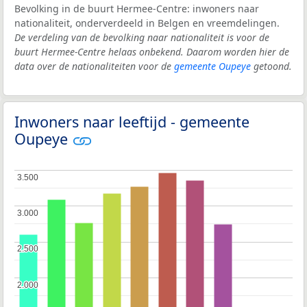
Bevolking in de buurt Hermee-Centre: inwoners naar
nationaliteit, onderverdeeld in Belgen en vreemdelingen.
De verdeling van de bevolking naar nationaliteit is voor de
buurt Hermee-Centre helaas onbekend. Daarom worden hier de
data over de nationaliteiten voor de
gemeente Oupeye
getoond.
Inwoners naar leeftijd - gemeente
Oupeye
3.500
3.500
3.000
3.000
2.500
2.500
2.000
2.000