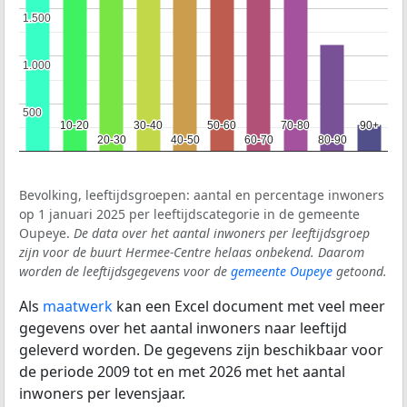
1.500
1.500
1.000
1.000
500
500
10-20
10-20
30-40
30-40
50-60
50-60
70-80
70-80
90+
90+
20-30
20-30
40-50
40-50
60-70
60-70
80-90
80-90
Bevolking, leeftijdsgroepen: aantal en percentage inwoners
op 1 januari 2025 per leeftijdscategorie in de gemeente
Oupeye.
De data over het aantal inwoners per leeftijdsgroep
zijn voor de buurt Hermee-Centre helaas onbekend. Daarom
worden de leeftijdsgegevens voor de
gemeente Oupeye
getoond.
Als
maatwerk
kan een Excel document met veel meer
gegevens over het aantal inwoners naar leeftijd
geleverd worden. De gegevens zijn beschikbaar voor
de periode 2009 tot en met 2026 met het aantal
inwoners per levensjaar.