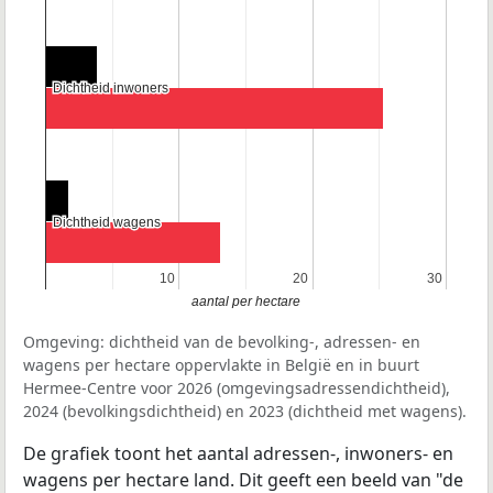
Dichtheid inwoners
Dichtheid inwoners
Dichtheid wagens
Dichtheid wagens
10
10
20
20
30
30
aantal per hectare
Omgeving: dichtheid van de bevolking-, adressen- en
wagens per hectare oppervlakte in België en in buurt
Hermee-Centre voor 2026 (omgevingsadressendichtheid),
2024 (bevolkingsdichtheid) en 2023 (dichtheid met wagens).
De grafiek toont het aantal adressen-, inwoners- en
wagens per hectare land. Dit geeft een beeld van "de