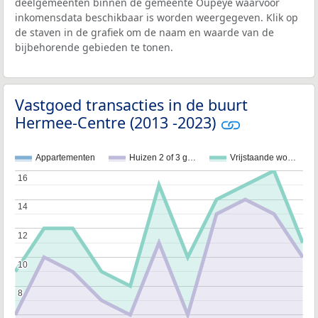
deelgemeenten binnen de gemeente Oupeye waarvoor
inkomensdata beschikbaar is worden weergegeven. Klik op
de staven in de grafiek om de naam en waarde van de
bijbehorende gebieden te tonen.
Vastgoed transacties in de buurt
Hermee-Centre (2013 -2023)
Appartementen
Huizen 2 of 3 g…
Vrijstaande wo…
16
16
14
14
12
12
10
10
8
8