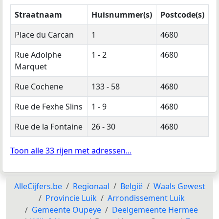
Straatnaam
Huisnummer(s)
Postcode(s)
Place du Carcan
1
4680
Rue Adolphe
1 - 2
4680
Marquet
Rue Cochene
133 - 58
4680
Rue de Fexhe Slins
1 - 9
4680
Rue de la Fontaine
26 - 30
4680
Toon alle 33 rijen met adressen...
AlleCijfers.be
Regionaal
België
Waals Gewest
Provincie Luik
Arrondissement Luik
Gemeente Oupeye
Deelgemeente Hermee