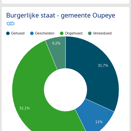
Burgerlijke staat - gemeente Oupeye
Gehuwd
Gescheiden
Ongehuwd
Verweduwd
6,2%
31,7%
51,1%
11%