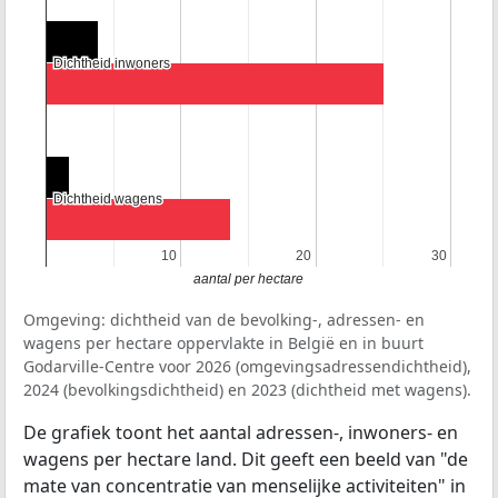
Dichtheid inwoners
Dichtheid inwoners
Dichtheid wagens
Dichtheid wagens
10
10
20
20
30
30
aantal per hectare
Omgeving: dichtheid van de bevolking-, adressen- en
wagens per hectare oppervlakte in België en in buurt
Godarville-Centre voor 2026 (omgevingsadressendichtheid),
2024 (bevolkingsdichtheid) en 2023 (dichtheid met wagens).
De grafiek toont het aantal adressen-, inwoners- en
wagens per hectare land. Dit geeft een beeld van "de
mate van concentratie van menselijke activiteiten" in