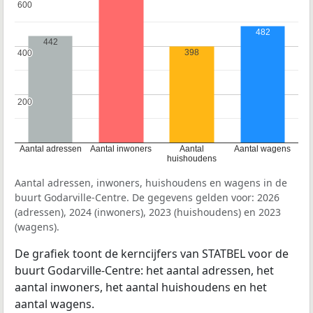
600
600
482
442
398
400
400
200
200
Aantal adressen
Aantal inwoners
Aantal
Aantal wagens
huishoudens
Aantal adressen, inwoners, huishoudens en wagens in de
buurt Godarville-Centre. De gegevens gelden voor: 2026
(adressen), 2024 (inwoners), 2023 (huishoudens) en 2023
(wagens).
De grafiek toont de kerncijfers van STATBEL voor de
buurt Godarville-Centre: het aantal adressen, het
aantal inwoners, het aantal huishoudens en het
aantal wagens.