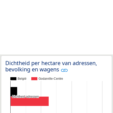
Dichtheid per hectare van adressen,
bevolking en wagens
België
Godarville-Centre
Dichtheid adressen
Dichtheid adressen