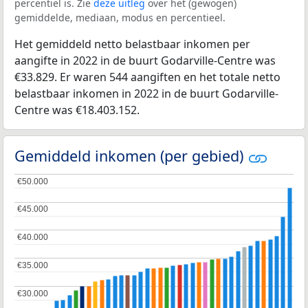
percentiel is. Zie
deze uitleg
over het (gewogen)
gemiddelde, mediaan, modus en percentieel.
Het gemiddeld netto belastbaar inkomen per
aangifte in 2022 in de buurt Godarville-Centre was
€33.829. Er waren 544 aangiften en het totale netto
belastbaar inkomen in 2022 in de buurt Godarville-
Centre was €18.403.152.
Gemiddeld inkomen (per gebied)
€50.000
€50.000
€45.000
€45.000
€40.000
€40.000
€35.000
€35.000
€30.000
€30.000