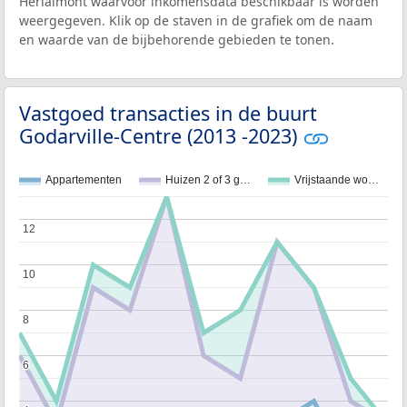
Herlaimont waarvoor inkomensdata beschikbaar is worden
weergegeven. Klik op de staven in de grafiek om de naam
en waarde van de bijbehorende gebieden te tonen.
Vastgoed transacties in de buurt
Godarville-Centre (2013 -2023)
Appartementen
Huizen 2 of 3 g…
Vrijstaande wo…
12
12
10
10
8
8
6
6