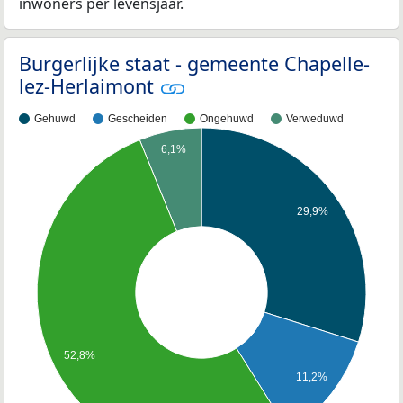
inwoners per levensjaar.
Burgerlijke staat - gemeente Chapelle-
lez-Herlaimont
Gehuwd
Gescheiden
Ongehuwd
Verweduwd
6,1%
29,9%
52,8%
11,2%