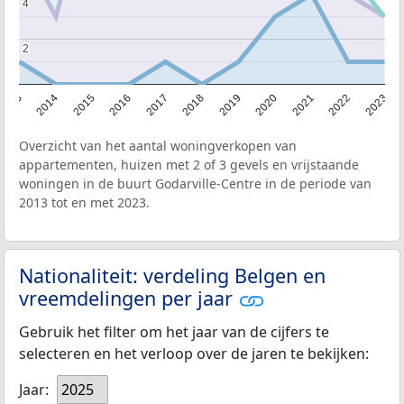
4
4
2
2
2013
2014
2015
2016
2017
2018
2019
2020
2021
2022
2023
Overzicht van het aantal woningverkopen van
appartementen, huizen met 2 of 3 gevels en vrijstaande
woningen in de buurt Godarville-Centre in de periode van
2013 tot en met 2023.
Nationaliteit: verdeling Belgen en
vreemdelingen per jaar
Gebruik het filter om het jaar van de cijfers te
selecteren en het verloop over de jaren te bekijken:
Jaar:
2025