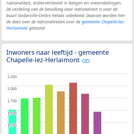
nationaliteit, onderverdeeld in Belgen en vreemdelingen.
De verdeling van de bevolking naar nationaliteit is voor de
buurt Godarville-Centre helaas onbekend. Daarom worden hier
de data over de nationaliteiten voor de
gemeente Chapelle-lez-
Herlaimont
getoond.
Inwoners naar leeftijd - gemeente
Chapelle-lez-Herlaimont
2.250
2.250
2.000
2.000
1.750
1.750
1.500
1.500
1.250
1.250