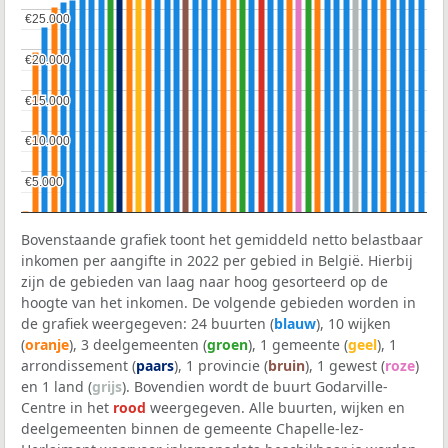
€25.000
€25.000
€20.000
€20.000
€15.000
€15.000
€10.000
€10.000
€5.000
€5.000
Bovenstaande grafiek toont het gemiddeld netto belastbaar
inkomen per aangifte in 2022 per gebied in België. Hierbij
zijn de gebieden van laag naar hoog gesorteerd op de
hoogte van het inkomen. De volgende gebieden worden in
de grafiek weergegeven: 24 buurten (
blauw
), 10 wijken
(
oranje
), 3 deelgemeenten (
groen
), 1 gemeente (
geel
), 1
arrondissement (
paars
), 1 provincie (
bruin
), 1 gewest (
roze
)
en 1 land (
grijs
). Bovendien wordt de buurt Godarville-
Centre in het
rood
weergegeven. Alle buurten, wijken en
deelgemeenten binnen de gemeente Chapelle-lez-