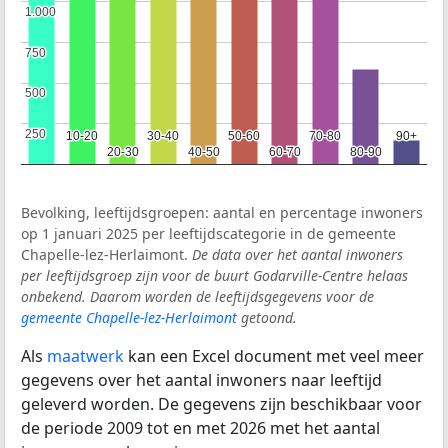
1.000
1.000
750
750
500
500
250
250
10-20
10-20
30-40
30-40
50-60
50-60
70-80
70-80
90+
90+
20-30
20-30
40-50
40-50
60-70
60-70
80-90
80-90
Bevolking, leeftijdsgroepen: aantal en percentage inwoners
op 1 januari 2025 per leeftijdscategorie in de gemeente
Chapelle-lez-Herlaimont.
De data over het aantal inwoners
per leeftijdsgroep zijn voor de buurt Godarville-Centre helaas
onbekend. Daarom worden de leeftijdsgegevens voor de
gemeente Chapelle-lez-Herlaimont
getoond.
Als
maatwerk
kan een Excel document met veel meer
gegevens over het aantal inwoners naar leeftijd
geleverd worden. De gegevens zijn beschikbaar voor
de periode 2009 tot en met 2026 met het aantal