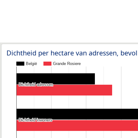
Dichtheid per hectare van adressen, bev
België
Grande Rosiere
Dichtheid adressen
Dichtheid adressen
Dichtheid inwoners
Dichtheid inwoners