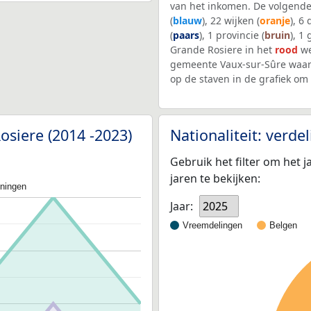
van het inkomen. De volgende
(
blauw
), 22 wijken (
oranje
), 6
(
paars
), 1 provincie (
bruin
), 1
Grande Rosiere in het
rood
we
gemeente Vaux-sur-Sûre waar
op de staven in de grafiek o
osiere (2014 -2023)
Nationaliteit: verd
Gebruik het filter om het j
jaren te bekijken:
oningen
Jaar:
2025
Vreemdelingen
Belgen