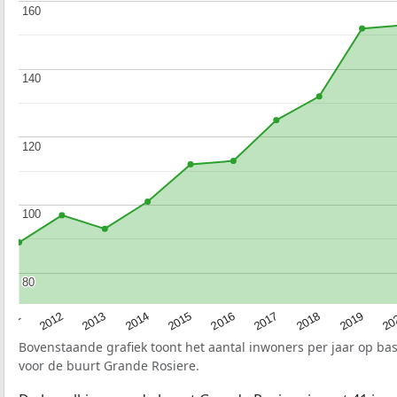
160
160
140
140
120
120
100
100
80
80
2015
20
2012
2017
2014
2019
2011
2016
2013
2018
Bovenstaande grafiek toont het aantal inwoners per jaar op ba
voor de buurt Grande Rosiere.