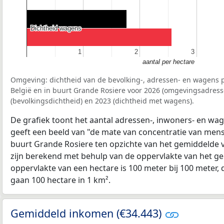
Dichtheid wagens
Dichtheid wagens
1
1
2
2
3
3
aantal per hectare
Omgeving: dichtheid van de bevolking-, adressen- en wagens p
België en in buurt Grande Rosiere voor 2026 (omgevingsadress
(bevolkingsdichtheid) en 2023 (dichtheid met wagens).
De grafiek toont het aantal adressen-, inwoners- en wag
geeft een beeld van "de mate van concentratie van mensel
buurt Grande Rosiere ten opzichte van het gemiddelde
zijn berekend met behulp van de oppervlakte van het ge
oppervlakte van een hectare is 100 meter bij 100 meter, d
gaan 100 hectare in 1 km².
Gemiddeld inkomen (€34.443)