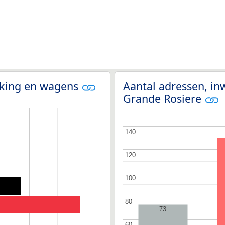
olking en wagens
Aantal adressen, in
Grande Rosiere
140
140
120
120
100
100
80
80
73
60
60