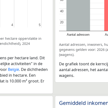
40
40
20
20
4
4
5
5
Aantal adressen
Aa
er hectare oppervlakte in
endichtheid), 2024
Aantal adressen, inwoners, h
gegevens gelden voor: 2026 (a
(wagens).
ens per hectare land. Dit
ijke activiteiten" in de
De grafiek toont de kernci
 voor
België
. De dichtheden
aantal adressen, het aanta
bied in hectare. Een
wagens.
at is 10.000 m² groot. Er
Gemiddeld inkomen