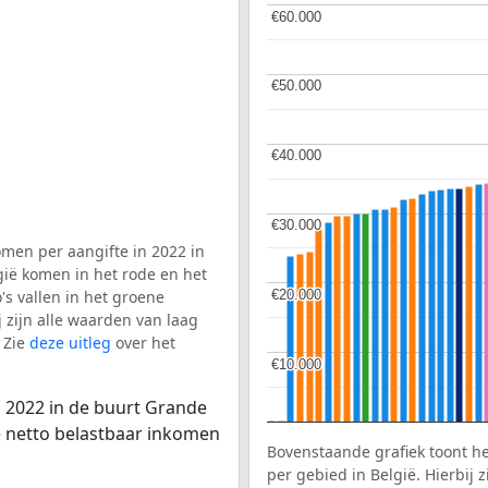
€60.000
€60.000
€50.000
€50.000
€40.000
€40.000
€30.000
€30.000
men per aangifte in 2022 in
gië komen in het rode en het
€20.000
€20.000
s vallen in het groene
j zijn alle waarden van laag
 Zie
deze uitleg
over het
€10.000
€10.000
n 2022 in de buurt Grande
le netto belastbaar inkomen
Bovenstaande grafiek toont h
per gebied in België. Hierbij