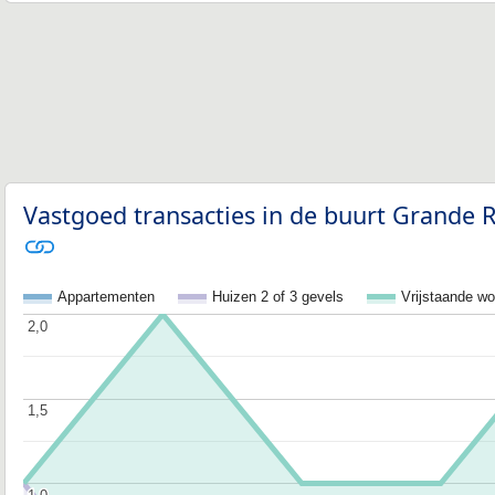
Vastgoed transacties in de buurt Grande R
Appartementen
Huizen 2 of 3 gevels
Vrijstaande w
2,0
2,0
1,5
1,5
1,0
1,0