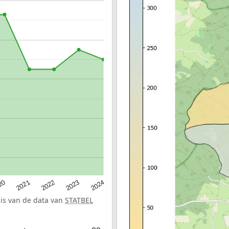
20
2022
2024
2021
2023
sis van de data van
STATBEL