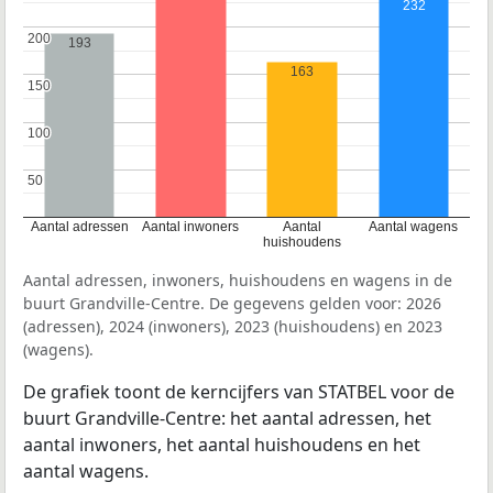
232
200
200
193
163
150
150
100
100
50
50
Aantal adressen
Aantal inwoners
Aantal
Aantal wagens
huishoudens
Aantal adressen, inwoners, huishoudens en wagens in de
buurt Grandville-Centre. De gegevens gelden voor: 2026
(adressen), 2024 (inwoners), 2023 (huishoudens) en 2023
(wagens).
De grafiek toont de kerncijfers van STATBEL voor de
buurt Grandville-Centre: het aantal adressen, het
aantal inwoners, het aantal huishoudens en het
aantal wagens.