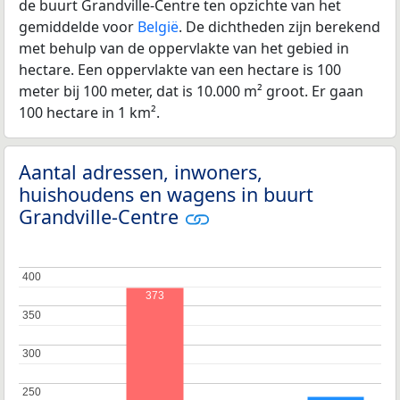
de buurt Grandville-Centre ten opzichte van het
gemiddelde voor
België
. De dichtheden zijn berekend
met behulp van de oppervlakte van het gebied in
hectare. Een oppervlakte van een hectare is 100
meter bij 100 meter, dat is 10.000 m² groot. Er gaan
100 hectare in 1 km².
Aantal adressen, inwoners,
huishoudens en wagens in buurt
Grandville-Centre
400
400
373
350
350
300
300
250
250