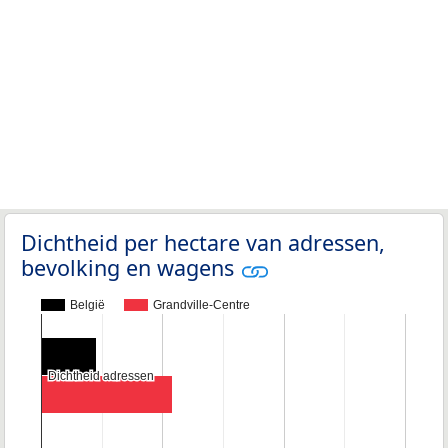
Dichtheid per hectare van adressen,
bevolking en wagens
België
Grandville-Centre
Dichtheid adressen
Dichtheid adressen