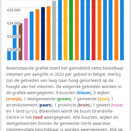
€36.000
€36.000
€34.000
€34.000
€32.000
€32.000
€30.000
€30.000
Bovenstaande grafiek toont het gemiddeld netto belastbaar
inkomen per aangifte in 2022 per gebied in België. Hierbij
zijn de gebieden van laag naar hoog gesorteerd op de
hoogte van het inkomen. De volgende gebieden worden in
de grafiek weergegeven: 9 buurten (
blauw
), 5 wijken
(
oranje
), 1 deelgemeente (
groen
), 1 gemeente (
geel
), 1
arrondissement (
paars
), 1 provincie (
bruin
), 1 gewest (
roze
)
en 1 land (
grijs
). Bovendien wordt de buurt Grandville-
Centre in het
rood
weergegeven. Alle buurten, wijken en
deelgemeenten binnen de gemeente Oerle waarvoor
inkomensdata beschikbaar is worden weergegeven. Klik op