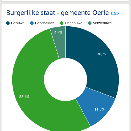
Burgerlijke staat - gemeente Oerle
Gehuwd
Gescheiden
Ongehuwd
Verweduwd
4,7%
30,7%
53,1%
11,5%