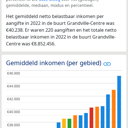
gemiddelde, mediaan, modus en percentieel.
Het gemiddeld netto belastbaar inkomen per
aangifte in 2022 in de buurt Grandville-Centre was
€40.238. Er waren 220 aangiften en het totale netto
belastbaar inkomen in 2022 in de buurt Grandville-
Centre was €8.852.456.
Gemiddeld inkomen (per gebied)
€46.000
€46.000
€44.000
€44.000
€42.000
€42.000
€40.000
€40.000
€38.000
€38.000