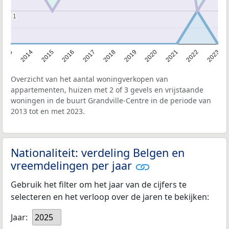
1
1
2013
2014
2015
2016
2017
2018
2019
2020
2021
2022
2023
Overzicht van het aantal woningverkopen van
appartementen, huizen met 2 of 3 gevels en vrijstaande
woningen in de buurt Grandville-Centre in de periode van
2013 tot en met 2023.
Nationaliteit: verdeling Belgen en
vreemdelingen per jaar
Gebruik het filter om het jaar van de cijfers te
selecteren en het verloop over de jaren te bekijken:
Jaar:
2025