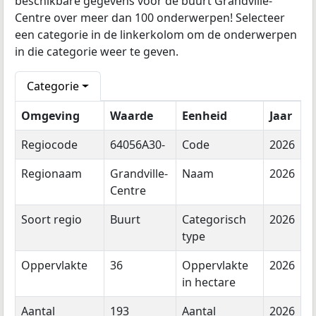
beschikbare gegevens voor de buurt Grandville-
Centre over meer dan 100 onderwerpen! Selecteer
een categorie in de linkerkolom om de onderwerpen
in die categorie weer te geven.
Categorie
Omgeving
Waarde
Eenheid
Jaar
Regiocode
64056A30-
Code
2026
Regionaam
Grandville-
Naam
2026
Centre
Soort regio
Buurt
Categorisch
2026
type
Oppervlakte
36
Oppervlakte
2026
in hectare
Aantal
193
Aantal
2026