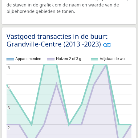
de staven in de grafiek om de naam en waarde van de
bijbehorende gebieden te tonen.
Vastgoed transacties in de buurt
Grandville-Centre (2013 -2023)
Appartementen
Huizen 2 of 3 g…
Vrijstaande wo…
5
5
4
4
3
3
2
2