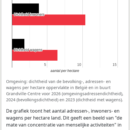
Dichtheid inwoners
Dichtheid inwoners
Dichtheid wagens
Dichtheid wagens
5
5
10
10
15
15
aantal per hectare
Omgeving: dichtheid van de bevolking-, adressen- en
wagens per hectare oppervlakte in België en in buurt
Grandville-Centre voor 2026 (omgevingsadressendichtheid),
2024 (bevolkingsdichtheid) en 2023 (dichtheid met wagens).
De grafiek toont het aantal adressen-, inwoners- en
wagens per hectare land. Dit geeft een beeld van "de
mate van concentratie van menselijke activiteiten" in