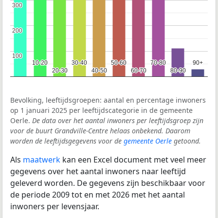
300
300
200
200
100
100
10-20
10-20
30-40
30-40
50-60
50-60
70-80
70-80
90+
90+
20-30
20-30
40-50
40-50
60-70
60-70
80-90
80-90
Bevolking, leeftijdsgroepen: aantal en percentage inwoners
op 1 januari 2025 per leeftijdscategorie in de gemeente
Oerle.
De data over het aantal inwoners per leeftijdsgroep zijn
voor de buurt Grandville-Centre helaas onbekend. Daarom
worden de leeftijdsgegevens voor de
gemeente Oerle
getoond.
Als
maatwerk
kan een Excel document met veel meer
gegevens over het aantal inwoners naar leeftijd
geleverd worden. De gegevens zijn beschikbaar voor
de periode 2009 tot en met 2026 met het aantal
inwoners per levensjaar.