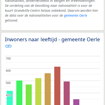
nationaliteit, onderverdeeld in Belgen en vreemdelingen.
De verdeling van de bevolking naar nationaliteit is voor de
buurt Grandville-Centre helaas onbekend. Daarom worden hier
de data over de nationaliteiten voor de
gemeente Oerle
getoond.
Inwoners naar leeftijd - gemeente Oerle
700
700
600
600
500
500
400
400