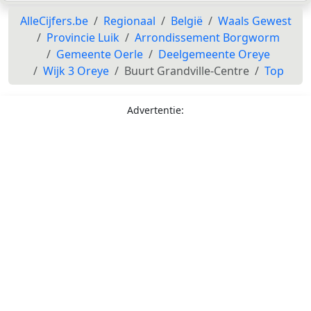
AlleCijfers.be
Regionaal
België
Waals Gewest
Provincie Luik
Arrondissement Borgworm
Gemeente Oerle
Deelgemeente Oreye
Wijk 3 Oreye
Buurt Grandville-Centre
Top
Advertentie: