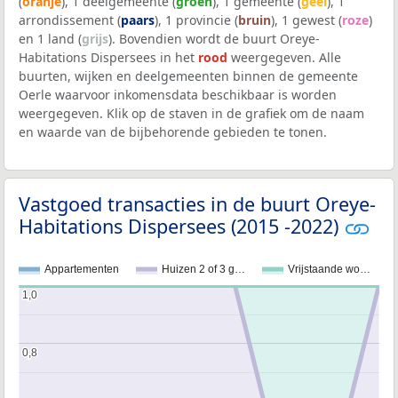
(
oranje
), 1 deelgemeente (
groen
), 1 gemeente (
geel
), 1
arrondissement (
paars
), 1 provincie (
bruin
), 1 gewest (
roze
)
en 1 land (
grijs
). Bovendien wordt de buurt Oreye-
Habitations Dispersees in het
rood
weergegeven. Alle
buurten, wijken en deelgemeenten binnen de gemeente
Oerle waarvoor inkomensdata beschikbaar is worden
weergegeven. Klik op de staven in de grafiek om de naam
en waarde van de bijbehorende gebieden te tonen.
Vastgoed transacties in de buurt Oreye-
Habitations Dispersees (2015 -2022)
Appartementen
Huizen 2 of 3 g…
Vrijstaande wo…
1,0
1,0
0,8
0,8