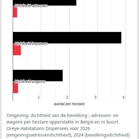
Dichtheid adressen
Dichtheid adressen
Dichtheid inwoners
Dichtheid inwoners
Dichtheid wagens
Dichtheid wagens
1
1
2
2
3
3
4
4
aantal per hectare
Omgeving: dichtheid van de bevolking-, adressen- en
wagens per hectare oppervlakte in België en in buurt
Oreye-Habitations Dispersees voor 2026
(omgevingsadressendichtheid), 2024 (bevolkingsdichtheid)