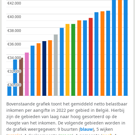
€42.000
€42.000
€40.000
€40.000
€38.000
€38.000
€36.000
€36.000
€34.000
€34.000
€32.000
€32.000
€30.000
€30.000
Bovenstaande grafiek toont het gemiddeld netto belastbaar
inkomen per aangifte in 2022 per gebied in België. Hierbij
zijn de gebieden van laag naar hoog gesorteerd op de
hoogte van het inkomen. De volgende gebieden worden in
de grafiek weergegeven: 9 buurten (
blauw
), 5 wijken