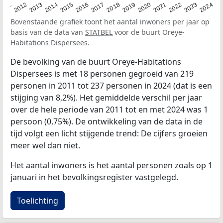
2020
2013
2019
2012
2018
2011
2024
2017
2023
2016
2022
2015
2021
2014
Bovenstaande grafiek toont het aantal inwoners per jaar op
basis van de data van
STATBEL
voor de buurt Oreye-
Habitations Dispersees.
De bevolking van de buurt Oreye-Habitations
Dispersees is met 18 personen gegroeid van 219
personen in 2011 tot 237 personen in 2024 (dat is een
stijging van 8,2%). Het gemiddelde verschil per jaar
over de hele periode van 2011 tot en met 2024 was 1
persoon (0,75%). De ontwikkeling van de data in de
tijd volgt een licht stijgende trend: De cijfers groeien
meer wel dan niet.
Het aantal inwoners is het aantal personen zoals op 1
januari in het bevolkingsregister vastgelegd.
Toelichting