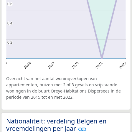
0,6
0,6
0,4
0,4
0,2
0,2
2015
2016
2017
2020
2021
2022
Overzicht van het aantal woningverkopen van
appartementen, huizen met 2 of 3 gevels en vrijstaande
woningen in de buurt Oreye-Habitations Dispersees in de
periode van 2015 tot en met 2022.
Nationaliteit: verdeling Belgen en
vreemdelingen per jaar