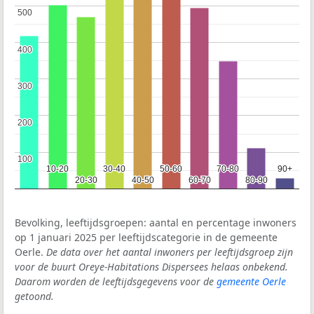
500
500
400
400
300
300
200
200
100
100
10-20
10-20
30-40
30-40
50-60
50-60
70-80
70-80
90+
90+
20-30
20-30
40-50
40-50
60-70
60-70
80-90
80-90
Bevolking, leeftijdsgroepen: aantal en percentage inwoners
op 1 januari 2025 per leeftijdscategorie in de gemeente
Oerle.
De data over het aantal inwoners per leeftijdsgroep zijn
voor de buurt Oreye-Habitations Dispersees helaas onbekend.
Daarom worden de leeftijdsgegevens voor de
gemeente Oerle
getoond.