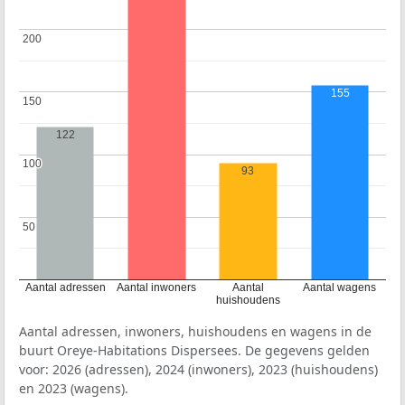
200
200
155
150
150
122
100
100
93
50
50
Aantal adressen
Aantal inwoners
Aantal
Aantal wagens
huishoudens
Aantal adressen, inwoners, huishoudens en wagens in de
buurt Oreye-Habitations Dispersees. De gegevens gelden
voor: 2026 (adressen), 2024 (inwoners), 2023 (huishoudens)
en 2023 (wagens).