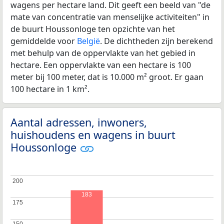
wagens per hectare land. Dit geeft een beeld van "de
mate van concentratie van menselijke activiteiten" in
de buurt Houssonloge ten opzichte van het
gemiddelde voor
België
. De dichtheden zijn berekend
met behulp van de oppervlakte van het gebied in
hectare. Een oppervlakte van een hectare is 100
meter bij 100 meter, dat is 10.000 m² groot. Er gaan
100 hectare in 1 km².
Aantal adressen, inwoners,
huishoudens en wagens in buurt
Houssonloge
200
200
183
175
175