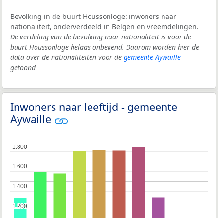
Bevolking in de buurt Houssonloge: inwoners naar
nationaliteit, onderverdeeld in Belgen en vreemdelingen.
De verdeling van de bevolking naar nationaliteit is voor de
buurt Houssonloge helaas onbekend. Daarom worden hier de
data over de nationaliteiten voor de
gemeente Aywaille
getoond.
Inwoners naar leeftijd - gemeente
Aywaille
1.800
1.800
1.600
1.600
1.400
1.400
1.200
1.200