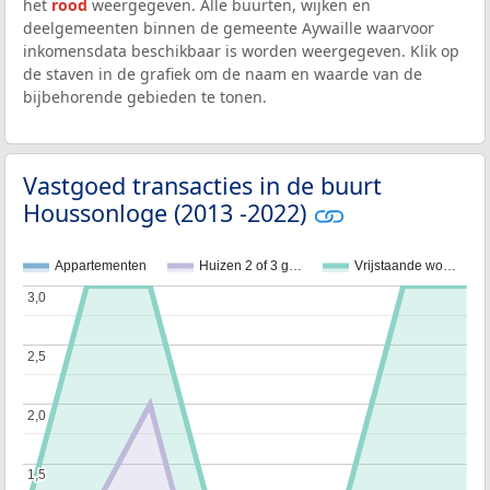
het
rood
weergegeven. Alle buurten, wijken en
deelgemeenten binnen de gemeente Aywaille waarvoor
inkomensdata beschikbaar is worden weergegeven. Klik op
de staven in de grafiek om de naam en waarde van de
bijbehorende gebieden te tonen.
Vastgoed transacties in de buurt
Houssonloge (2013 -2022)
Appartementen
Huizen 2 of 3 g…
Vrijstaande wo…
3,0
3,0
2,5
2,5
2,0
2,0
1,5
1,5