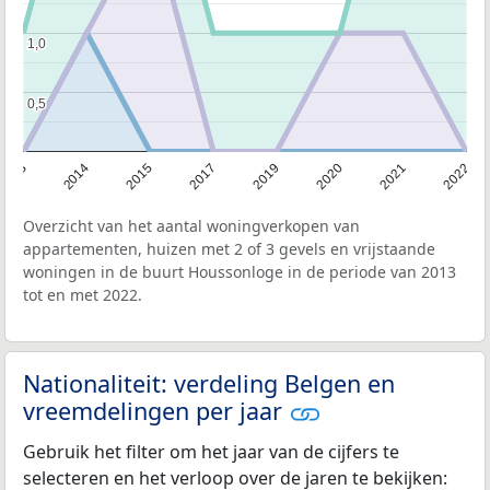
1,0
1,0
0,5
0,5
2013
2022
2021
2020
2019
2017
2015
2014
Overzicht van het aantal woningverkopen van
appartementen, huizen met 2 of 3 gevels en vrijstaande
woningen in de buurt Houssonloge in de periode van 2013
tot en met 2022.
Nationaliteit: verdeling Belgen en
vreemdelingen per jaar
Gebruik het filter om het jaar van de cijfers te
selecteren en het verloop over de jaren te bekijken: