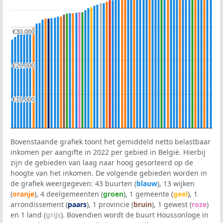
€30.000
€30.000
€20.000
€20.000
€10.000
€10.000
Bovenstaande grafiek toont het gemiddeld netto belastbaar
inkomen per aangifte in 2022 per gebied in België. Hierbij
zijn de gebieden van laag naar hoog gesorteerd op de
hoogte van het inkomen. De volgende gebieden worden in
de grafiek weergegeven: 43 buurten (
blauw
), 13 wijken
(
oranje
), 4 deelgemeenten (
groen
), 1 gemeente (
geel
), 1
arrondissement (
paars
), 1 provincie (
bruin
), 1 gewest (
roze
)
en 1 land (
grijs
). Bovendien wordt de buurt Houssonloge in