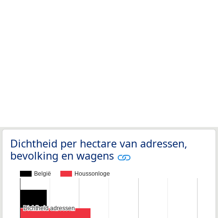
Dichtheid per hectare van adressen,
bevolking en wagens
België
Houssonloge
Dichtheid adressen
Dichtheid adressen