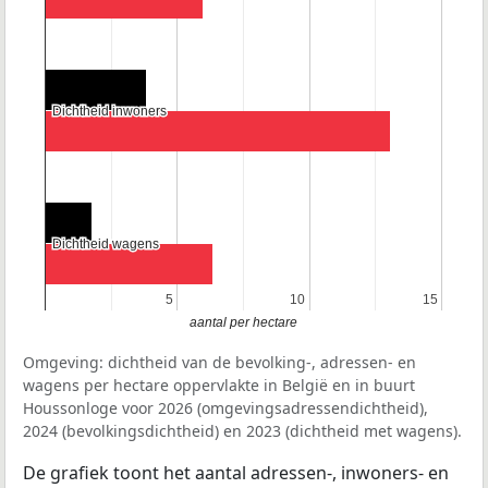
Dichtheid inwoners
Dichtheid inwoners
Dichtheid wagens
Dichtheid wagens
5
5
10
10
15
15
aantal per hectare
Omgeving: dichtheid van de bevolking-, adressen- en
wagens per hectare oppervlakte in België en in buurt
Houssonloge voor 2026 (omgevingsadressendichtheid),
2024 (bevolkingsdichtheid) en 2023 (dichtheid met wagens).
De grafiek toont het aantal adressen-, inwoners- en