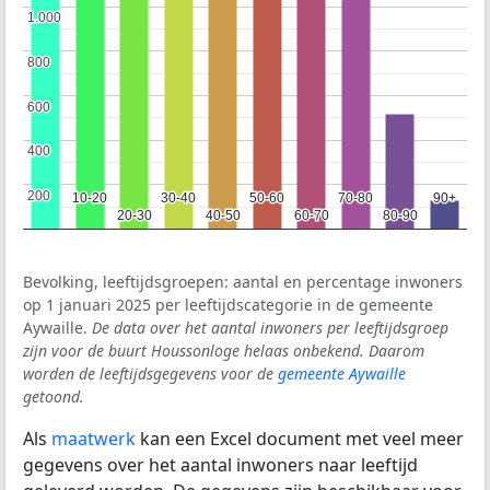
1.000
1.000
800
800
600
600
400
400
200
200
10-20
10-20
30-40
30-40
50-60
50-60
70-80
70-80
90+
90+
20-30
20-30
40-50
40-50
60-70
60-70
80-90
80-90
Bevolking, leeftijdsgroepen: aantal en percentage inwoners
op 1 januari 2025 per leeftijdscategorie in de gemeente
Aywaille.
De data over het aantal inwoners per leeftijdsgroep
zijn voor de buurt Houssonloge helaas onbekend. Daarom
worden de leeftijdsgegevens voor de
gemeente Aywaille
getoond.
Als
maatwerk
kan een Excel document met veel meer
gegevens over het aantal inwoners naar leeftijd