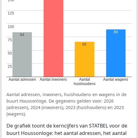
150
150
125
125
100
100
89
84
75
75
66
50
50
25
25
Aantal adressen
Aantal inwoners
Aantal
Aantal wagens
huishoudens
Aantal adressen, inwoners, huishoudens en wagens in de
buurt Houssonloge. De gegevens gelden voor: 2026
(adressen), 2024 (inwoners), 2023 (huishoudens) en 2023
(wagens).
De grafiek toont de kerncijfers van STATBEL voor de
buurt Houssonloge: het aantal adressen, het aantal