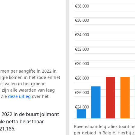
€38.000
€38.000
€36.000
€36.000
€34.000
€34.000
€32.000
€32.000
€30.000
€30.000
men per aangifte in 2022 in
elgië komen in het rode en het
€28.000
€28.000
s vallen in het groene
j zijn alle waarden van laag
€26.000
€26.000
 Zie
deze uitleg
over het
€24.000
€24.000
 2022 in de buurt Jolimont
ale netto belastbaar
Bovenstaande grafiek toont h
21.186.
per gebied in België. Hierbij