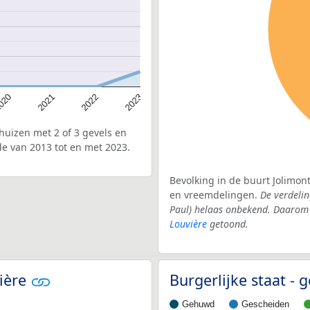
020
2022
2021
2023
uizen met 2 of 3 gevels en
de van 2013 tot en met 2023.
Bevolking in de buurt Jolimont
en vreemdelingen.
De verdelin
Paul) helaas onbekend. Daarom 
Louvière
getoond.
vière
Burgerlijke staat -
Gehuwd
Gescheiden