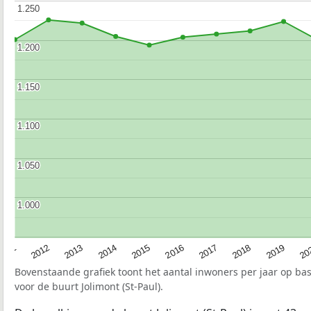
1.250
1.250
1.200
1.200
1.150
1.150
1.100
1.100
1.050
1.050
1.000
1.000
2015
20
2012
2017
2014
2019
2011
2016
2013
2018
Bovenstaande grafiek toont het aantal inwoners per jaar op ba
voor de buurt Jolimont (St-Paul).