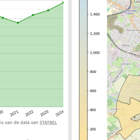
20
2022
2024
2021
2023
sis van de data van
STATBEL