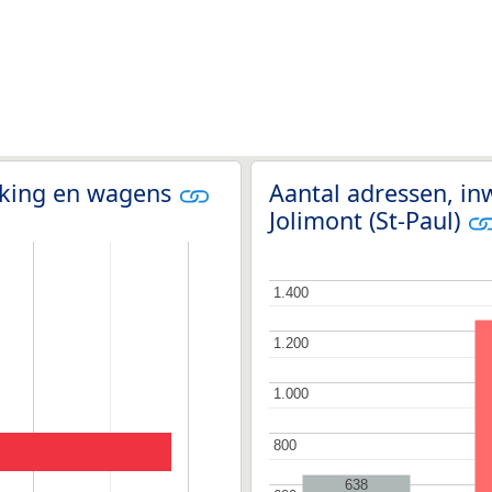
olking en wagens
Aantal adressen, in
Jolimont (St-Paul)
1.400
1.400
1.200
1.200
1.000
1.000
800
800
638