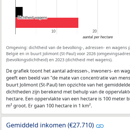
Dichtheid wagens
Dichtheid wagens
10
10
20
20
aantal per hectare
Omgeving: dichtheid van de bevolking-, adressen- en wagens p
België en in buurt Jolimont (St-Paul) voor 2026 (omgevingsadre
(bevolkingsdichtheid) en 2023 (dichtheid met wagens).
De grafiek toont het aantal adressen-, inwoners- en wag
geeft een beeld van "de mate van concentratie van mensel
buurt Jolimont (St-Paul) ten opzichte van het gemiddeld
dichtheden zijn berekend met behulp van de oppervlakte
hectare. Een oppervlakte van een hectare is 100 meter bij
m² groot. Er gaan 100 hectare in 1 km².
Gemiddeld inkomen (€27.710)