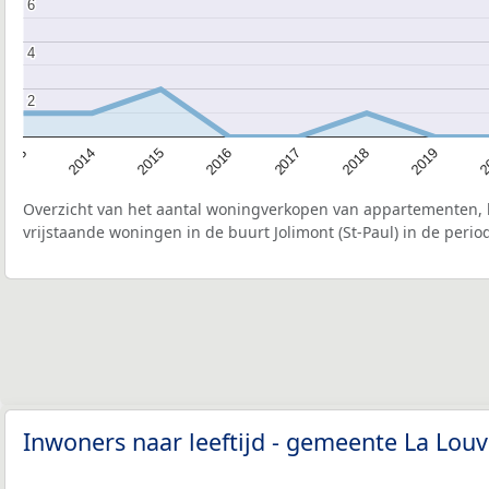
6
6
4
4
2
2
2015
2
2017
2014
2019
2016
2013
2018
Overzicht van het aantal woningverkopen van appartementen, h
vrijstaande woningen in de buurt Jolimont (St-Paul) in de perio
Inwoners naar leeftijd - gemeente La Lou