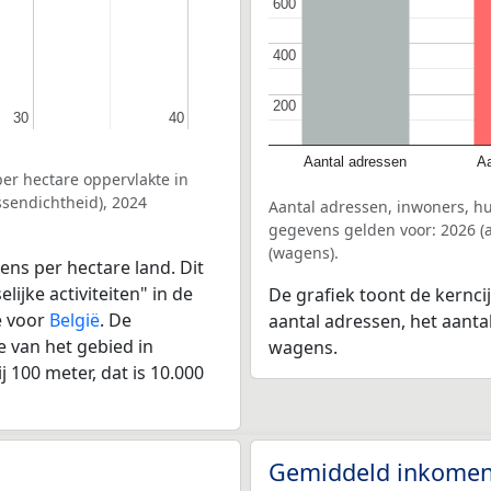
600
600
400
400
200
200
30
30
40
40
Aantal adressen
Aa
er hectare oppervlakte in
ssendichtheid), 2024
Aantal adressen, inwoners, hu
gegevens gelden voor: 2026 (a
(wagens).
ens per hectare land. Dit
ijke activiteiten" in de
De grafiek toont de kerncij
e voor
België
. De
aantal adressen, het aanta
 van het gebied in
wagens.
 100 meter, dat is 10.000
Gemiddeld inkomen