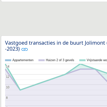
Vastgoed transacties in de buurt Jolimont 
-2023)
Appartementen
Huizen 2 of 3 gevels
Vrijstaande w
14
14
12
12
10
10
8
8