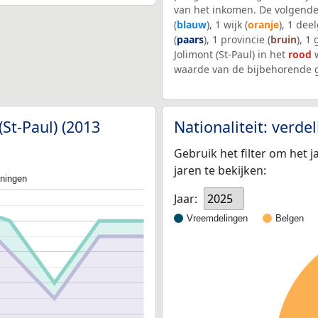
van het inkomen. De volgende
(
blauw
), 1 wijk (
oranje
), 1 dee
(
paars
), 1 provincie (
bruin
), 1
Jolimont (St-Paul) in het
rood
w
waarde van de bijbehorende g
(St-Paul) (2013
Nationaliteit: verd
Gebruik het filter om het j
jaren te bekijken:
oningen
Jaar:
2025
Vreemdelingen
Belgen