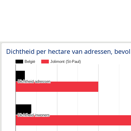
Dichtheid per hectare van adressen, bev
België
Jolimont (St-Paul)
Dichtheid adressen
Dichtheid adressen
Dichtheid inwoners
Dichtheid inwoners