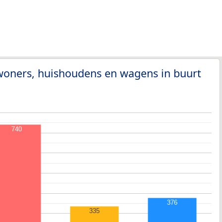
woners, huishoudens en wagens in buurt
740
376
335