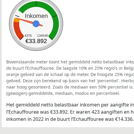
Inkomen
4376
134548
€33.892
Bovenstaande meter toont het gemiddeld netto belastbaar inko
de buurt l’Echauffouree. De laagste 10% en 25% regio's in Belg
oranje gebied van de schaal op de meter. De hoogste 25% regio'
gebied. Deze zijn berekend op basis van het 'percentiel'. Hierbi
naar hoog gesorteerd. Zoals de mediaan een 50% percentiel is.
(gewogen) gemiddelde, mediaan, modus en percentieel.
Het gemiddeld netto belastbaar inkomen per aangifte in
l’Echauffouree was €33.892. Er waren 423 aangiften en h
inkomen in 2022 in de buurt l’Echauffouree was €14.336.