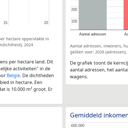
200
200
100
100
15
15
20
20
Aantal adressen
Aa
er hectare oppervlakte in
ndichtheid), 2024
Aantal adressen, inwoners, h
gelden voor: 2026 (adressen),
ens per hectare land. Dit
De grafiek toont de kernci
ijke activiteiten" in de
aantal adressen, het aanta
voor
België
. De dichtheden
wagens.
bied in hectare. Een
at is 10.000 m² groot. Er
Gemiddeld inkomen
€60.000
€60.000