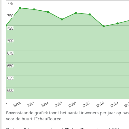
775
775
750
750
725
725
700
700
675
675
650
650
625
625
600
600
2015
20
2012
2017
2014
2019
2011
2016
2013
2018
Bovenstaande grafiek toont het aantal inwoners per jaar op ba
voor de buurt l’Echauffouree.