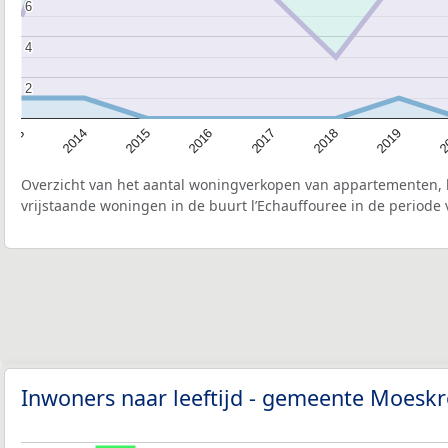
6
6
4
4
2
2
2015
2
2017
2014
2019
2016
2013
2018
Overzicht van het aantal woningverkopen van appartementen, h
vrijstaande woningen in de buurt l’Echauffouree in de periode 
Inwoners naar leeftijd - gemeente Moesk