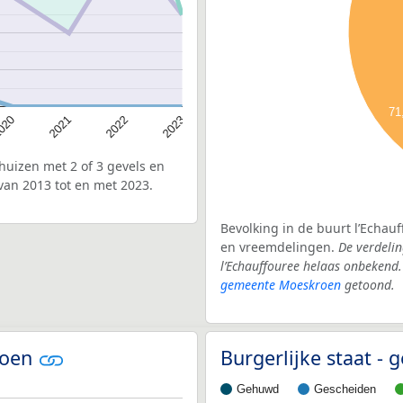
71
020
2022
2021
2023
uizen met 2 of 3 gevels en
van 2013 tot en met 2023.
Bevolking in de buurt l’Echau
en vreemdelingen.
De verdelin
l’Echauffouree helaas onbekend.
gemeente Moeskroen
getoond.
roen
Burgerlijke staat 
Gehuwd
Gescheiden