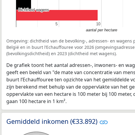
Dichtheid wagens
Dichtheid wagens
5
5
10
10
aantal per hectare
Omgeving: dichtheid van de bevolking-, adressen- en wagens p
België en in buurt l’Echauffouree voor 2026 (omgevingsadresse
(bevolkingsdichtheid) en 2023 (dichtheid met wagens).
De grafiek toont het aantal adressen-, inwoners- en wag
geeft een beeld van "de mate van concentratie van mensel
buurt l’Echauffouree ten opzichte van het gemiddelde 
zijn berekend met behulp van de oppervlakte van het ge
oppervlakte van een hectare is 100 meter bij 100 meter, d
gaan 100 hectare in 1 km².
Gemiddeld inkomen (€33.892)