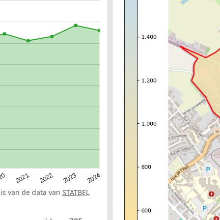
20
2022
2024
2021
2023
sis van de data van
STATBEL