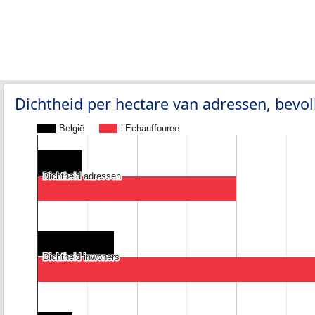
Dichtheid per hectare van adressen, bev
België
l’Echauffouree
Dichtheid adressen
Dichtheid adressen
Dichtheid inwoners
Dichtheid inwoners