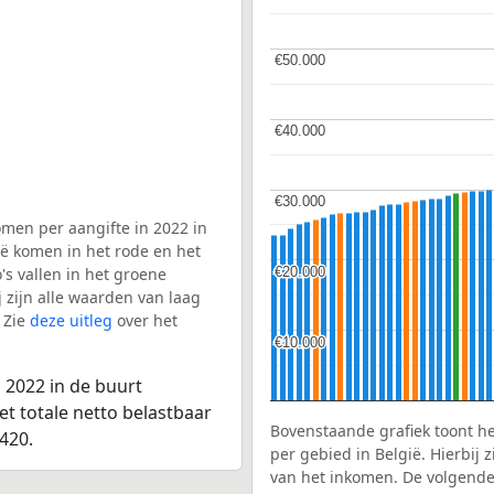
€50.000
€50.000
€40.000
€40.000
€30.000
€30.000
men per aangifte in 2022 in
ië komen in het rode en het
€20.000
€20.000
s vallen in het groene
j zijn alle waarden van laag
 Zie
deze uitleg
over het
€10.000
€10.000
 2022 in de buurt
et totale netto belastbaar
Bovenstaande grafiek toont h
420.
per gebied in België. Hierbij
van het inkomen. De volgende