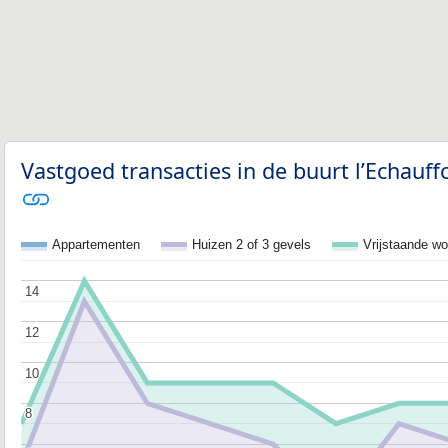
Vastgoed transacties in de buurt l’Echauff
Appartementen
Huizen 2 of 3 gevels
Vrijstaande w
14
14
12
12
10
10
8
8