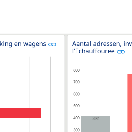
olking en wagens
Aantal adressen, in
l’Echauffouree
800
800
700
700
600
600
500
500
400
400
392
300
300