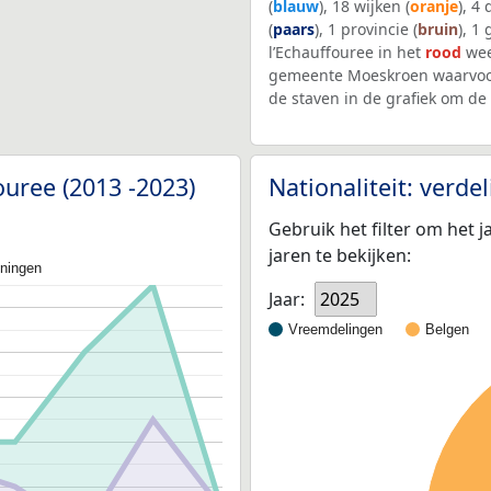
(
blauw
), 18 wijken (
oranje
), 4
(
paars
), 1 provincie (
bruin
), 1
l’Echauffouree in het
rood
wee
gemeente Moeskroen waarvoor
de staven in de grafiek om d
ouree (2013 -2023)
Nationaliteit: verd
Gebruik het filter om het j
jaren te bekijken:
oningen
Jaar:
2025
Vreemdelingen
Belgen