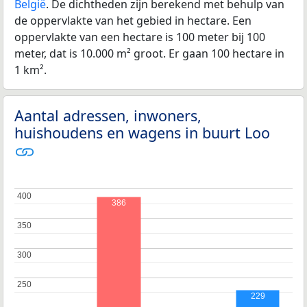
België
. De dichtheden zijn berekend met behulp van
de oppervlakte van het gebied in hectare. Een
oppervlakte van een hectare is 100 meter bij 100
meter, dat is 10.000 m² groot. Er gaan 100 hectare in
1 km².
Aantal adressen, inwoners,
huishoudens en wagens in buurt Loo
400
400
386
350
350
300
300
250
250
229