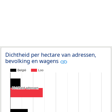
Dichtheid per hectare van adressen,
bevolking en wagens
België
Loo
Dichtheid adressen
Dichtheid adressen