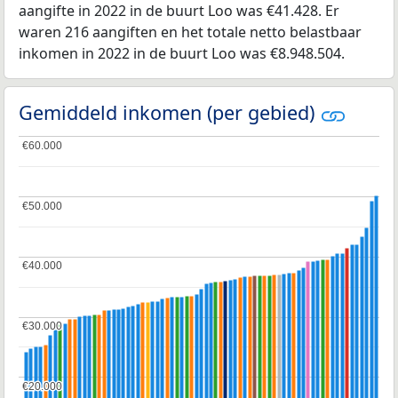
aangifte in 2022 in de buurt Loo was €41.428. Er
waren 216 aangiften en het totale netto belastbaar
inkomen in 2022 in de buurt Loo was €8.948.504.
Gemiddeld inkomen (per gebied)
€60.000
€60.000
€50.000
€50.000
€40.000
€40.000
€30.000
€30.000
€20.000
€20.000