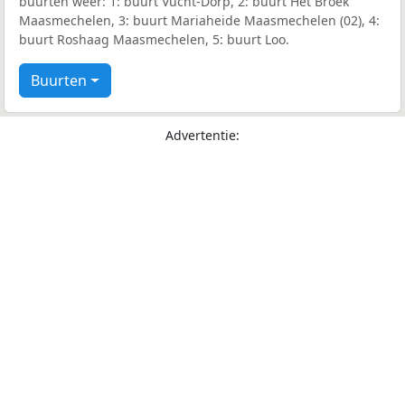
buurten weer: 1: buurt Vucht-Dorp, 2: buurt Het Broek
Maasmechelen, 3: buurt Mariaheide Maasmechelen (02), 4:
buurt Roshaag Maasmechelen, 5: buurt Loo.
Buurten
Advertentie: