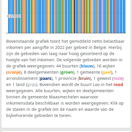
€10.000
€10.000
Bovenstaande grafiek toont het gemiddeld netto belastbaar
inkomen per aangifte in 2022 per gebied in België. Hierbij
zijn de gebieden van laag naar hoog gesorteerd op de
hoogte van het inkomen. De volgende gebieden worden in
de grafiek weergegeven: 44 buurten (
blauw
), 16 wijken
(
oranje
), 8 deelgemeenten (
groen
), 1 gemeente (
geel
), 1
arrondissement (
paars
), 1 provincie (
bruin
), 1 gewest (
roze
)
en 1 land (
grijs
). Bovendien wordt de buurt Loo in het
rood
weergegeven. Alle buurten, wijken en deelgemeenten
binnen de gemeente Maasmechelen waarvoor
inkomensdata beschikbaar is worden weergegeven. Klik op
de staven in de grafiek om de naam en waarde van de
bijbehorende gebieden te tonen.