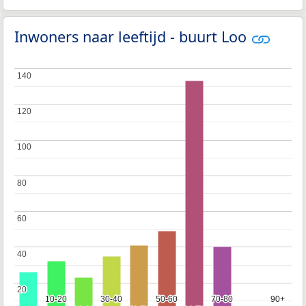
Inwoners naar leeftijd - buurt Loo
140
140
120
120
100
100
80
80
60
60
40
40
20
20
10-20
10-20
30-40
30-40
50-60
50-60
70-80
70-80
90+
90+