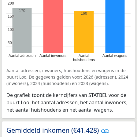
200
200
170
160
150
150
100
100
50
50
Aantal adressen
Aantal inwoners
Aantal
Aantal wagens
huishoudens
Aantal adressen, inwoners, huishoudens en wagens in de
buurt Loo. De gegevens gelden voor: 2026 (adressen), 2024
(inwoners), 2024 (huishoudens) en 2023 (wagens).
De grafiek toont de kerncijfers van STATBEL voor de
buurt Loo: het aantal adressen, het aantal inwoners,
het aantal huishoudens en het aantal wagens.
Gemiddeld inkomen (€41.428)