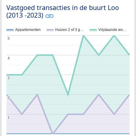
Vastgoed transacties in de buurt Loo
(2013 -2023)
Appartementen
Huizen 2 of 3 g…
Vrijstaande wo…
5
5
4
4
3
3
2
2
1
1