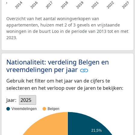
2013
2014
2016
2017
2018
2019
2021
2022
2023
Overzicht van het aantal woningverkopen van
appartementen, huizen met 2 of 3 gevels en vrijstaande
woningen in de buurt Loo in de periode van 2013 tot en met
2023.
Nationaliteit: verdeling Belgen en
vreemdelingen per jaar
Gebruik het filter om het jaar van de cijfers te
selecteren en het verloop over de jaren te bekijken:
Jaar:
2025
Vreemdelingen
Belgen
21,5%