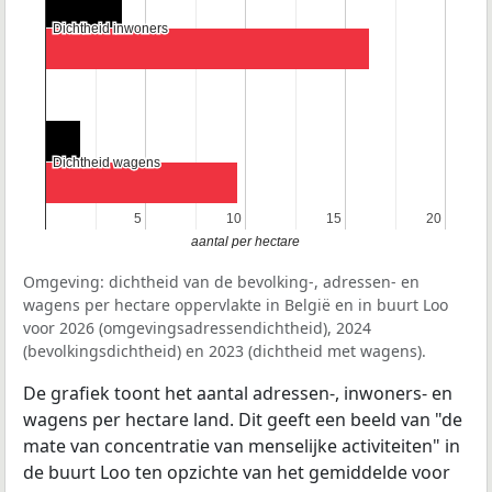
Dichtheid inwoners
Dichtheid inwoners
Dichtheid wagens
Dichtheid wagens
5
5
10
10
15
15
20
20
aantal per hectare
Omgeving: dichtheid van de bevolking-, adressen- en
wagens per hectare oppervlakte in België en in buurt Loo
voor 2026 (omgevingsadressendichtheid), 2024
(bevolkingsdichtheid) en 2023 (dichtheid met wagens).
De grafiek toont het aantal adressen-, inwoners- en
wagens per hectare land. Dit geeft een beeld van "de
mate van concentratie van menselijke activiteiten" in
de buurt Loo ten opzichte van het gemiddelde voor