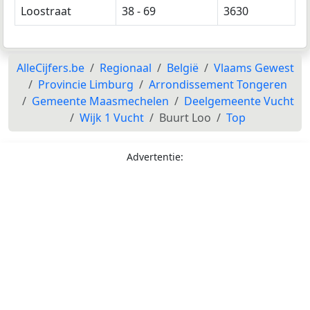
Loostraat
38 - 69
3630
AlleCijfers.be
Regionaal
België
Vlaams Gewest
Provincie Limburg
Arrondissement Tongeren
Gemeente Maasmechelen
Deelgemeente Vucht
Wijk 1 Vucht
Buurt Loo
Top
Advertentie: