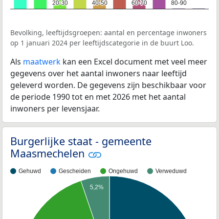
20-30
20-30
40-50
40-50
60-70
60-70
80-90
80-90
Bevolking, leeftijdsgroepen: aantal en percentage inwoners
op 1 januari 2024 per leeftijdscategorie in de buurt Loo.
Als
maatwerk
kan een Excel document met veel meer
gegevens over het aantal inwoners naar leeftijd
geleverd worden. De gegevens zijn beschikbaar voor
de periode 1990 tot en met 2026 met het aantal
inwoners per levensjaar.
Burgerlijke staat - gemeente
Maasmechelen
Gehuwd
Gescheiden
Ongehuwd
Verweduwd
5,2%