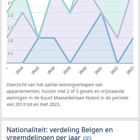
2,5
2,5
2,0
2,0
1,5
1,5
1,0
1,0
0,5
0,5
2013
2014
2015
2018
2019
2020
2021
2022
2023
Overzicht van het aantal woningverkopen van
appartementen, huizen met 2 of 3 gevels en vrijstaande
woningen in de buurt Maaseikerlaan-Noord in de periode
van 2013 tot en met 2023.
Nationaliteit: verdeling Belgen en
vreemdelingen per jaar