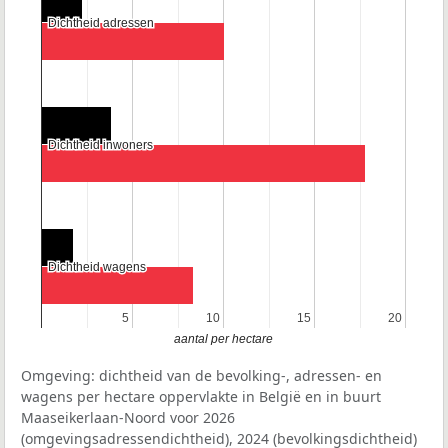
Dichtheid adressen
Dichtheid adressen
Dichtheid inwoners
Dichtheid inwoners
Dichtheid wagens
Dichtheid wagens
5
5
10
10
15
15
20
20
aantal per hectare
Omgeving: dichtheid van de bevolking-, adressen- en
wagens per hectare oppervlakte in België en in buurt
Maaseikerlaan-Noord voor 2026
(omgevingsadressendichtheid), 2024 (bevolkingsdichtheid)