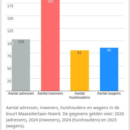
183
175
175
150
150
125
125
103
100
100
86
81
75
75
50
50
25
25
Aantal adressen
Aantal inwoners
Aantal
Aantal wagens
huishoudens
Aantal adressen, inwoners, huishoudens en wagens in de
buurt Maaseikerlaan-Noord. De gegevens gelden voor: 2026
(adressen), 2024 (inwoners), 2024 (huishoudens) en 2023
(wagens).