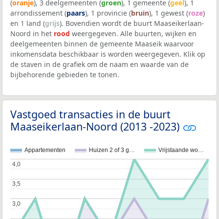
(
oranje
), 3 deelgemeenten (
groen
), 1 gemeente (
geel
), 1
arrondissement (
paars
), 1 provincie (
bruin
), 1 gewest (
roze
)
en 1 land (
grijs
). Bovendien wordt de buurt Maaseikerlaan-
Noord in het
rood
weergegeven. Alle buurten, wijken en
deelgemeenten binnen de gemeente Maaseik waarvoor
inkomensdata beschikbaar is worden weergegeven. Klik op
de staven in de grafiek om de naam en waarde van de
bijbehorende gebieden te tonen.
Vastgoed transacties in de buurt
Maaseikerlaan-Noord (2013 -2023)
Appartementen
Huizen 2 of 3 g…
Vrijstaande wo…
4,0
4,0
3,5
3,5
3,0
3,0