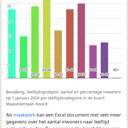
25
25
20
20
15
15
10
10
5
5
10-20
10-20
30-40
30-40
50-60
50-60
70-80
70-80
90+
90+
20-30
20-30
40-50
40-50
60-70
60-70
80-90
80-90
Bevolking, leeftijdsgroepen: aantal en percentage inwoners
op 1 januari 2024 per leeftijdscategorie in de buurt
Maaseikerlaan-Noord.
Als
maatwerk
kan een Excel document met veel meer
gegevens over het aantal inwoners naar leeftijd