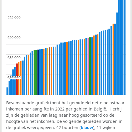
€45.000
€45.000
€40.000
€40.000
€35.000
€35.000
€30.000
€30.000
Bovenstaande grafiek toont het gemiddeld netto belastbaar
inkomen per aangifte in 2022 per gebied in België. Hierbij
zijn de gebieden van laag naar hoog gesorteerd op de
hoogte van het inkomen. De volgende gebieden worden in
de grafiek weergegeven: 42 buurten (
blauw
), 11 wijken