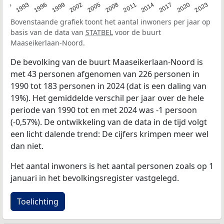
2023
1990
1993
1996
1999
2002
2005
2008
2011
2014
2017
2020
Bovenstaande grafiek toont het aantal inwoners per jaar op
basis van de data van
STATBEL
voor de buurt
Maaseikerlaan-Noord.
De bevolking van de buurt Maaseikerlaan-Noord is
met 43 personen afgenomen van 226 personen in
1990 tot 183 personen in 2024 (dat is een daling van
19%). Het gemiddelde verschil per jaar over de hele
periode van 1990 tot en met 2024 was -1 persoon
(-0,57%). De ontwikkeling van de data in de tijd volgt
een licht dalende trend: De cijfers krimpen meer wel
dan niet.
Het aantal inwoners is het aantal personen zoals op 1
januari in het bevolkingsregister vastgelegd.
Toelichting