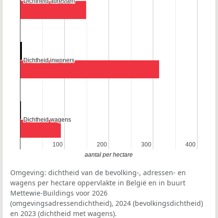
Dichtheid adressen
Dichtheid adressen
Dichtheid inwoners
Dichtheid inwoners
Dichtheid wagens
Dichtheid wagens
100
100
200
200
300
300
400
400
aantal per hectare
Omgeving: dichtheid van de bevolking-, adressen- en
wagens per hectare oppervlakte in België en in buurt
Mettewie-Buildings voor 2026
(omgevingsadressendichtheid), 2024 (bevolkingsdichtheid)
en 2023 (dichtheid met wagens).