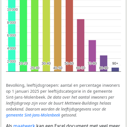
10.000
10.000
8.000
8.000
6.000
6.000
4.000
4.000
2.000
2.000
10-20
10-20
30-40
30-40
50-60
50-60
70-80
70-80
90+
90+
20-30
20-30
40-50
40-50
60-70
60-70
80-90
80-90
Bevolking, leeftijdsgroepen: aantal en percentage inwoners
op 1 januari 2025 per leeftijdscategorie in de gemeente
Sint-Jans-Molenbeek.
De data over het aantal inwoners per
leeftijdsgroep zijn voor de buurt Mettewie-Buildings helaas
onbekend. Daarom worden de leeftijdsgegevens voor de
gemeente Sint-Jans-Molenbeek
getoond.
Als
maatwerk
kan een Excel document met veel meer