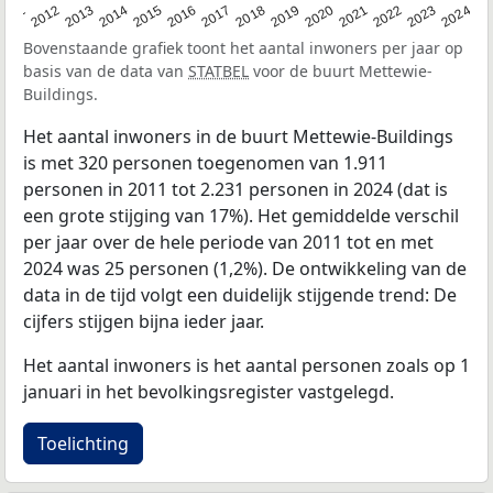
2020
2013
2019
2012
2018
2011
2024
2017
2023
2016
2022
2015
2021
2014
Bovenstaande grafiek toont het aantal inwoners per jaar op
basis van de data van
STATBEL
voor de buurt Mettewie-
Buildings.
Het aantal inwoners in de buurt Mettewie-Buildings
is met 320 personen toegenomen van 1.911
personen in 2011 tot 2.231 personen in 2024 (dat is
een grote stijging van 17%). Het gemiddelde verschil
per jaar over de hele periode van 2011 tot en met
2024 was 25 personen (1,2%). De ontwikkeling van de
data in de tijd volgt een duidelijk stijgende trend: De
cijfers stijgen bijna ieder jaar.
Het aantal inwoners is het aantal personen zoals op 1
januari in het bevolkingsregister vastgelegd.
Toelichting