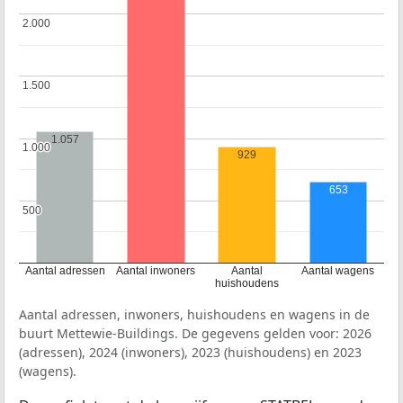
2.000
2.000
1.500
1.500
1.057
1.000
1.000
929
653
500
500
Aantal adressen
Aantal inwoners
Aantal
Aantal wagens
huishoudens
Aantal adressen, inwoners, huishoudens en wagens in de
buurt Mettewie-Buildings. De gegevens gelden voor: 2026
(adressen), 2024 (inwoners), 2023 (huishoudens) en 2023
(wagens).