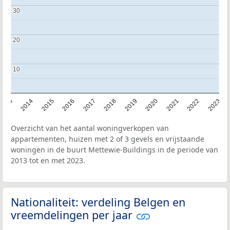
30
30
20
20
10
10
2013
2014
2015
2016
2017
2018
2019
2020
2021
2022
2023
Overzicht van het aantal woningverkopen van
appartementen, huizen met 2 of 3 gevels en vrijstaande
woningen in de buurt Mettewie-Buildings in de periode van
2013 tot en met 2023.
Nationaliteit: verdeling Belgen en
vreemdelingen per jaar