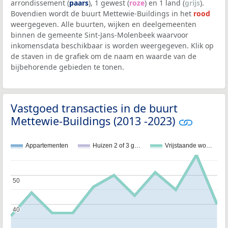
arrondissement (
paars
), 1 gewest (
roze
) en 1 land (
grijs
).
Bovendien wordt de buurt Mettewie-Buildings in het
rood
weergegeven. Alle buurten, wijken en deelgemeenten
binnen de gemeente Sint-Jans-Molenbeek waarvoor
inkomensdata beschikbaar is worden weergegeven. Klik op
de staven in de grafiek om de naam en waarde van de
bijbehorende gebieden te tonen.
Vastgoed transacties in de buurt
Mettewie-Buildings (2013 -2023)
Appartementen
Huizen 2 of 3 g…
Vrijstaande wo…
50
50
40
40