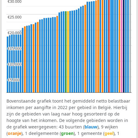
€30.000
€30.000
€25.000
€25.000
€20.000
€20.000
€15.000
€15.000
€10.000
€10.000
€5.000
€5.000
Bovenstaande grafiek toont het gemiddeld netto belastbaar
inkomen per aangifte in 2022 per gebied in België. Hierbij
zijn de gebieden van laag naar hoog gesorteerd op de
hoogte van het inkomen. De volgende gebieden worden in
de grafiek weergegeven: 43 buurten (
blauw
), 9 wijken
(
oranje
), 1 deelgemeente (
groen
), 1 gemeente (
geel
), 1