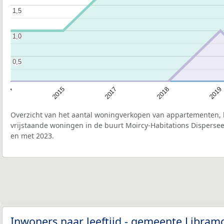
1,5
1,5
1,0
1,0
0,5
0,5
2015
2019
2017
2014
2018
Overzicht van het aantal woningverkopen van appartementen, h
vrijstaande woningen in de buurt Moircy-Habitations Dispersee
en met 2023.
Inwoners naar leeftijd - gemeente Libra