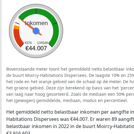
Inkomen
4376
134548
€44.007
Bovenstaande meter toont het gemiddeld netto belastbaar inko
de buurt Moircy-Habitations Dispersees. De laagste 10% en 25%
het rode en het oranje gebied van de schaal op de meter. De ho
het groene gebied. Deze zijn berekend op basis van het 'percenti
van laag naar hoog gesorteerd. Zoals de mediaan een 50% perce
het (gewogen) gemiddelde, mediaan, modus en percentieel.
Het gemiddeld netto belastbaar inkomen per aangifte in
Habitations Dispersees was €44.007. Er waren 89 aangift
belastbaar inkomen in 2022 in de buurt Moircy-Habitati
€3.916.603.