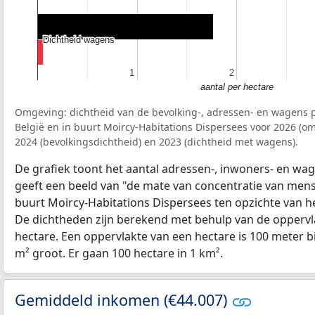
Dichtheid wagens
Dichtheid wagens
1
1
2
2
aantal per hectare
Omgeving: dichtheid van de bevolking-, adressen- en wagens p
België en in buurt Moircy-Habitations Dispersees voor 2026 (o
2024 (bevolkingsdichtheid) en 2023 (dichtheid met wagens).
De grafiek toont het aantal adressen-, inwoners- en wag
geeft een beeld van "de mate van concentratie van mensel
buurt Moircy-Habitations Dispersees ten opzichte van 
De dichtheden zijn berekend met behulp van de oppervla
hectare. Een oppervlakte van een hectare is 100 meter bij
m² groot. Er gaan 100 hectare in 1 km².
Gemiddeld inkomen (€44.007)