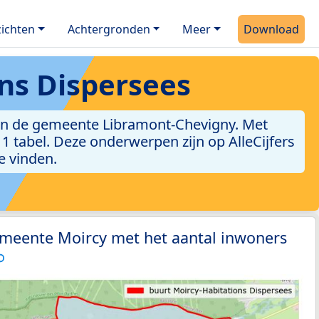
ichten
Achtergronden
Meer
Download
ns Dispersees
 in de gemeente Libramont-Chevigny. Met
n 1 tabel. Deze onderwerpen zijn op AlleCijfers
e vinden.
emeente Moircy met het aantal inwoners