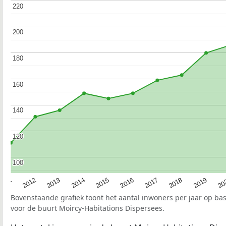
220
220
200
200
180
180
160
160
140
140
120
120
100
100
2015
20
2012
2017
2014
2019
2011
2016
2013
2018
Bovenstaande grafiek toont het aantal inwoners per jaar op ba
voor de buurt Moircy-Habitations Dispersees.