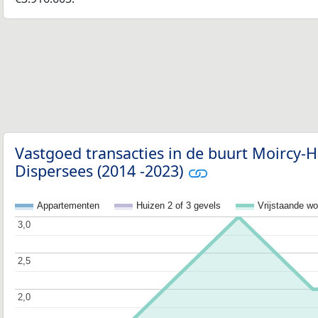
Vastgoed transacties in de buurt Moircy-H
Dispersees (2014 -2023)
Appartementen
Huizen 2 of 3 gevels
Vrijstaande w
3,0
3,0
2,5
2,5
2,0
2,0