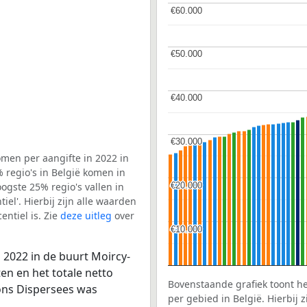
€60.000
€60.000
€50.000
€50.000
€40.000
€40.000
€30.000
€30.000
men per aangifte in 2022 in
 regio's in België komen in
€20.000
€20.000
ogste 25% regio's vallen in
el'. Hierbij zijn alle waarden
ntiel is. Zie
deze uitleg
over
€10.000
€10.000
 2022 in de buurt Moircy-
en en het totale netto
Bovenstaande grafiek toont h
ons Dispersees was
per gebied in België. Hierbij