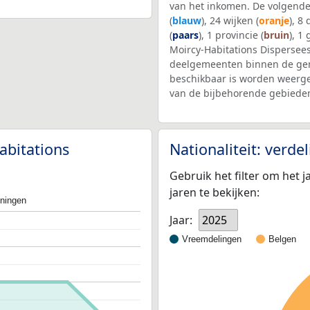
van het inkomen. De volgende
(
blauw
), 24 wijken (
oranje
), 8
(
paars
), 1 provincie (
bruin
), 1
Moircy-Habitations Dispersees
deelgemeenten binnen de ge
beschikbaar is worden weerge
van de bijbehorende gebieden
abitations
Nationaliteit: verd
Gebruik het filter om het j
jaren te bekijken:
oningen
Jaar:
2025
Vreemdelingen
Belgen