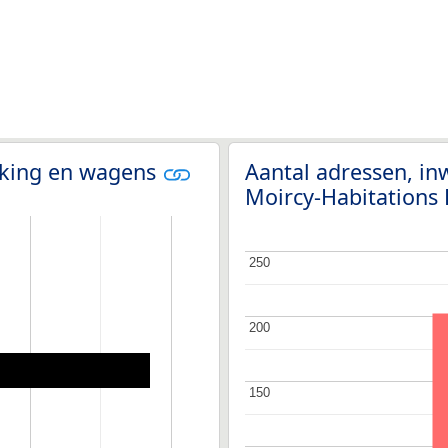
olking en wagens
Aantal adressen, in
Moircy-Habitations
250
250
200
200
150
150