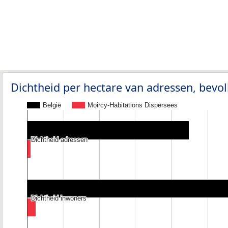
Dichtheid per hectare van adressen, bev
België
Moircy-Habitations Dispersees
Dichtheid adressen
Dichtheid adressen
Dichtheid inwoners
Dichtheid inwoners