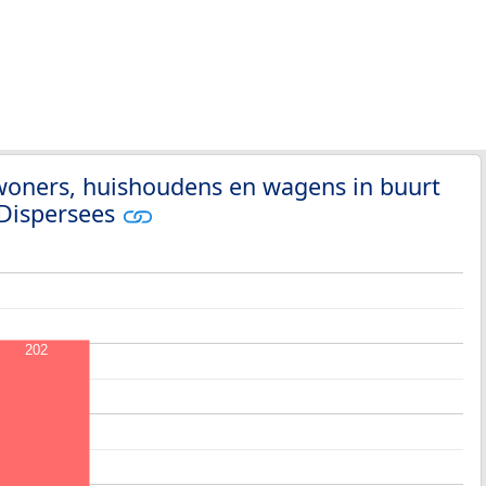
woners, huishoudens en wagens in buurt
 Dispersees
202