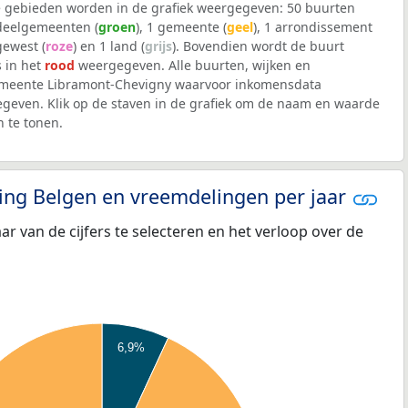
 gebieden worden in de grafiek weergegeven: 50 buurten
 deelgemeenten (
groen
), 1 gemeente (
geel
), 1 arrondissement
 gewest (
roze
) en 1 land (
grijs
). Bovendien wordt de buurt
 in het
rood
weergegeven. Alle buurten, wijken en
meente Libramont-Chevigny waarvoor inkomensdata
geven. Klik op de staven in de grafiek om de naam en waarde
 te tonen.
eling Belgen en vreemdelingen per jaar
aar van de cijfers te selecteren en het verloop over de
6,9%