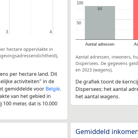
100
100
84
50
50
3
3
4
4
Aantal adressen
Aa
er hectare oppervlakte in
mgevingsadressendichtheid),
Aantal adressen, inwoners, h
Dispersees. De gegevens gelde
en 2023 (wagens).
ens per hectare land. Dit
ijke activiteiten" in de
De grafiek toont de kernci
het gemiddelde voor
België
.
Dispersees: het aantal adr
kte van het gebied in
het aantal wagens.
 100 meter, dat is 10.000
Gemiddeld inkomen