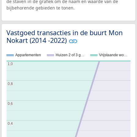
de staven in de grafiek om de naam en waarde van de
bijbehorende gebieden te tonen.
Vastgoed transacties in de buurt Mon
Nokart (2014 -2022)
Appartementen
Huizen 2 of 3 g…
Vrijstaande wo…
1,0
1,0
0,8
0,8
0,6
0,6
0,4
0,4