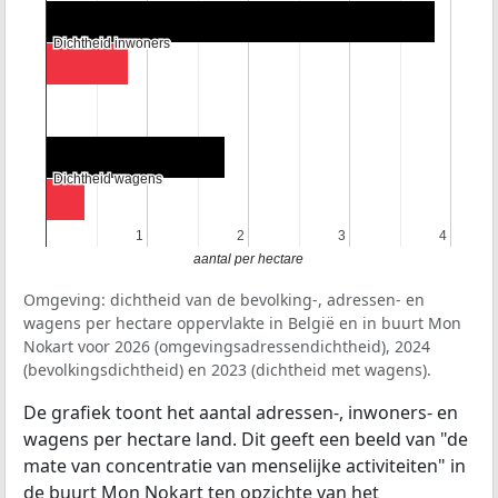
Dichtheid inwoners
Dichtheid inwoners
Dichtheid wagens
Dichtheid wagens
1
1
2
2
3
3
4
4
aantal per hectare
Omgeving: dichtheid van de bevolking-, adressen- en
wagens per hectare oppervlakte in België en in buurt Mon
Nokart voor 2026 (omgevingsadressendichtheid), 2024
(bevolkingsdichtheid) en 2023 (dichtheid met wagens).
De grafiek toont het aantal adressen-, inwoners- en
wagens per hectare land. Dit geeft een beeld van "de
mate van concentratie van menselijke activiteiten" in
de buurt Mon Nokart ten opzichte van het