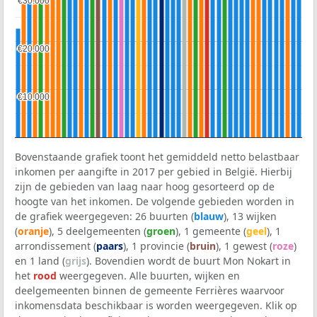
€30.000
€30.000
€20.000
€20.000
€10.000
€10.000
Bovenstaande grafiek toont het gemiddeld netto belastbaar
inkomen per aangifte in 2017 per gebied in België. Hierbij
zijn de gebieden van laag naar hoog gesorteerd op de
hoogte van het inkomen. De volgende gebieden worden in
de grafiek weergegeven: 26 buurten (
blauw
), 13 wijken
(
oranje
), 5 deelgemeenten (
groen
), 1 gemeente (
geel
), 1
arrondissement (
paars
), 1 provincie (
bruin
), 1 gewest (
roze
)
en 1 land (
grijs
). Bovendien wordt de buurt Mon Nokart in
het
rood
weergegeven. Alle buurten, wijken en
deelgemeenten binnen de gemeente Ferrières waarvoor
inkomensdata beschikbaar is worden weergegeven. Klik op