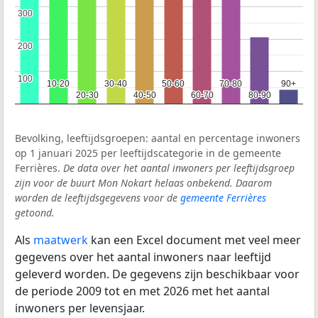
300
300
200
200
100
100
10-20
10-20
30-40
30-40
50-60
50-60
70-80
70-80
90+
90+
20-30
20-30
40-50
40-50
60-70
60-70
80-90
80-90
Bevolking, leeftijdsgroepen: aantal en percentage inwoners
op 1 januari 2025 per leeftijdscategorie in de gemeente
Ferrières.
De data over het aantal inwoners per leeftijdsgroep
zijn voor de buurt Mon Nokart helaas onbekend. Daarom
worden de leeftijdsgegevens voor de
gemeente Ferrières
getoond.
Als
maatwerk
kan een Excel document met veel meer
gegevens over het aantal inwoners naar leeftijd
geleverd worden. De gegevens zijn beschikbaar voor
de periode 2009 tot en met 2026 met het aantal
inwoners per levensjaar.