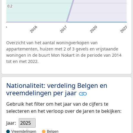
0,2
0,2
2014
2016
2017
2020
2022
Overzicht van het aantal woningverkopen van
appartementen, huizen met 2 of 3 gevels en vrijstaande
woningen in de buurt Mon Nokart in de periode van 2014
tot en met 2022.
Nationaliteit: verdeling Belgen en
vreemdelingen per jaar
Gebruik het filter om het jaar van de cijfers te
selecteren en het verloop over de jaren te bekijken:
Jaar:
2025
Vreemdelingen
Belgen