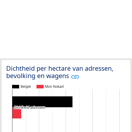
Dichtheid per hectare van adressen,
bevolking en wagens
België
Mon Nokart
Dichtheid adressen
Dichtheid adressen