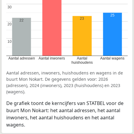
30
30
25
23
22
20
20
10
10
Aantal adressen
Aantal inwoners
Aantal
Aantal wagens
huishoudens
Aantal adressen, inwoners, huishoudens en wagens in de
buurt Mon Nokart. De gegevens gelden voor: 2026
(adressen), 2024 (inwoners), 2023 (huishoudens) en 2023
(wagens).
De grafiek toont de kerncijfers van STATBEL voor de
buurt Mon Nokart: het aantal adressen, het aantal
inwoners, het aantal huishoudens en het aantal
wagens.