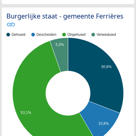
Burgerlijke staat - gemeente Ferrières
Gehuwd
Gescheiden
Ongehuwd
Verweduwd
5,3%
30,8%
53,1%
10,8%