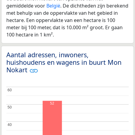
gemiddelde voor
België
. De dichtheden zijn berekend
met behulp van de oppervlakte van het gebied in
hectare. Een oppervlakte van een hectare is 100
meter bij 100 meter, dat is 10.000 m² groot. Er gaan
100 hectare in 1 km².
Aantal adressen, inwoners,
huishoudens en wagens in buurt Mon
Nokart
60
60
52
50
50
40
40