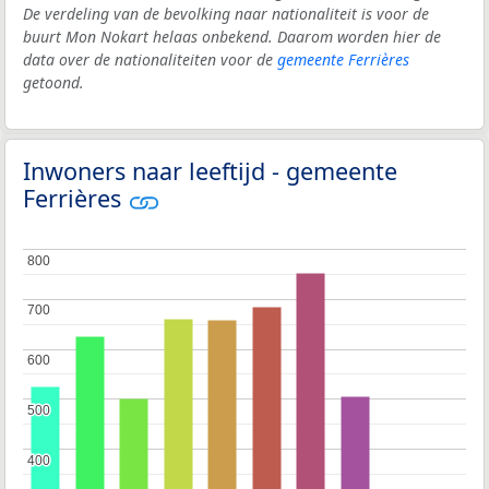
De verdeling van de bevolking naar nationaliteit is voor de
buurt Mon Nokart helaas onbekend. Daarom worden hier de
data over de nationaliteiten voor de
gemeente Ferrières
getoond.
Inwoners naar leeftijd - gemeente
Ferrières
800
800
700
700
600
600
500
500
400
400