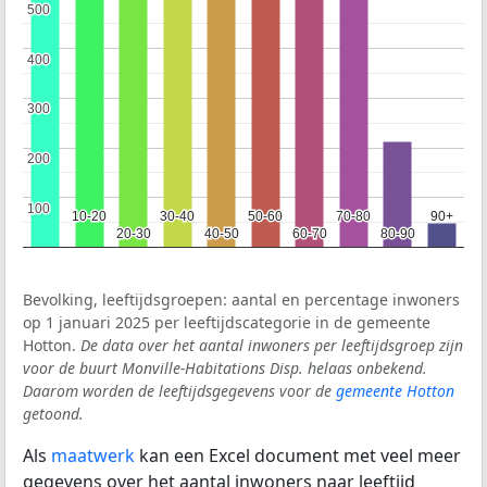
500
500
400
400
300
300
200
200
100
100
10-20
10-20
30-40
30-40
50-60
50-60
70-80
70-80
90+
90+
20-30
20-30
40-50
40-50
60-70
60-70
80-90
80-90
Bevolking, leeftijdsgroepen: aantal en percentage inwoners
op 1 januari 2025 per leeftijdscategorie in de gemeente
Hotton.
De data over het aantal inwoners per leeftijdsgroep zijn
voor de buurt Monville-Habitations Disp. helaas onbekend.
Daarom worden de leeftijdsgegevens voor de
gemeente Hotton
getoond.
Als
maatwerk
kan een Excel document met veel meer
gegevens over het aantal inwoners naar leeftijd