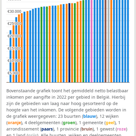
€30.000
€30.000
€25.000
€25.000
€20.000
€20.000
€15.000
€15.000
€10.000
€10.000
€5.000
€5.000
Bovenstaande grafiek toont het gemiddeld netto belastbaar
inkomen per aangifte in 2022 per gebied in België. Hierbij
zijn de gebieden van laag naar hoog gesorteerd op de
hoogte van het inkomen. De volgende gebieden worden in
de grafiek weergegeven: 23 buurten (
blauw
), 12 wijken
(
oranje
), 4 deelgemeenten (
groen
), 1 gemeente (
geel
), 1
arrondissement (
paars
), 1 provincie (
bruin
), 1 gewest (
roze
)
en 1 land (
grijs
). Alle buurten, wijken en deelgemeenten