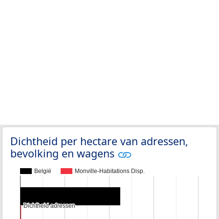
Dichtheid per hectare van adressen,
bevolking en wagens
België
Monville-Habitations Disp.
Dichtheid adressen
Dichtheid adressen