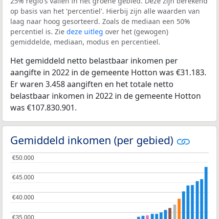
25% regio's vallen in het groene gebied. Deze zijn berekend
op basis van het 'percentiel'. Hierbij zijn alle waarden van
laag naar hoog gesorteerd. Zoals de mediaan een 50%
percentiel is. Zie
deze uitleg
over het (gewogen)
gemiddelde, mediaan, modus en percentieel.
Het gemiddeld netto belastbaar inkomen per
aangifte in 2022 in de gemeente Hotton was €31.183.
Er waren 3.458 aangiften en het totale netto
belastbaar inkomen in 2022 in de gemeente Hotton
was €107.830.901.
Gemiddeld inkomen (per gebied)
€50.000
€50.000
€45.000
€45.000
€40.000
€40.000
€35.000
€35.000