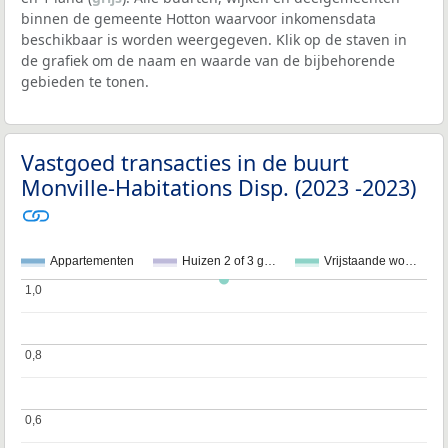
binnen de gemeente Hotton waarvoor inkomensdata
beschikbaar is worden weergegeven. Klik op de staven in
de grafiek om de naam en waarde van de bijbehorende
gebieden te tonen.
Vastgoed transacties in de buurt
Monville-Habitations Disp. (2023 -2023)
Appartementen
Huizen 2 of 3 g…
Vrijstaande wo…
1,0
1,0
0,8
0,8
0,6
0,6