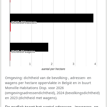
Dichtheid inwoners
Dichtheid inwoners
Dichtheid wagens
Dichtheid wagens
1
1
2
2
3
3
4
4
aantal per hectare
Omgeving: dichtheid van de bevolking-, adressen- en
wagens per hectare oppervlakte in België en in buurt
Monville-Habitations Disp. voor 2026
(omgevingsadressendichtheid), 2024 (bevolkingsdichtheid)
en 2023 (dichtheid met wagens).
De grafiek toont het aantal adressen-, inwoners- en