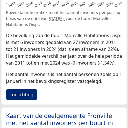
2020
2013
2019
2012
2018
2011
2024
2017
2023
2016
2022
2015
2021
2014
Bovenstaande grafiek toont het aantal inwoners per jaar op
basis van de data van
STATBEL
voor de buurt Monville-
Habitations Disp..
De bevolking van de buurt Monville-Habitations Disp.
is met 6 inwoners gedaald van 27 inwoners in 2011
tot 21 inwoners in 2024 (dat is een afname van 22%).
Het gemiddelde verschil per jaar over de hele periode
van 2011 tot en met 2024 was -0 inwoners (-1,54%).
Het aantal inwoners is het aantal personen zoals op 1
januari in het bevolkingsregister vastgelegd.
Toelichting
Kaart van de deelgemeente Fronville
met het aantal inwoners per buurt in