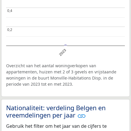
0,4
0,4
0,2
0,2
2023
Overzicht van het aantal woningverkopen van
appartementen, huizen met 2 of 3 gevels en vrijstaande
woningen in de buurt Monville-Habitations Disp. in de
periode van 2023 tot en met 2023.
Nationaliteit: verdeling Belgen en
vreemdelingen per jaar
Gebruik het filter om het jaar van de cijfers te