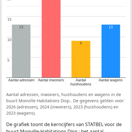
15
15
13
13
10
10
9
5
5
Aantal adressen
Aantal inwoners
Aantal
Aantal wagens
huishoudens
Aantal adressen, inwoners, huishoudens en wagens in de
buurt Monville-Habitations Disp.. De gegevens gelden voor:
2026 (adressen), 2024 (inwoners), 2023 (huishoudens) en
2023 (wagens).
De grafiek toont de kerncijfers van STATBEL voor de
buurt Monville-Habitations Disp.: het aantal