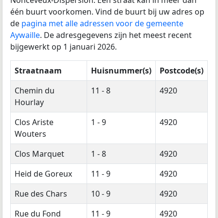
Nonceveux-Dispersion. Één straat kan in meer dan
één buurt voorkomen. Vind de buurt bij uw adres op
de
pagina met alle adressen voor de gemeente
Aywaille
. De adresgegevens zijn het meest recent
bijgewerkt op 1 januari 2026.
Straatnaam
Huisnummer(s)
Postcode(s)
Chemin du
11 - 8
4920
Hourlay
Clos Ariste
1 - 9
4920
Wouters
Clos Marquet
1 - 8
4920
Heid de Goreux
11 - 9
4920
Rue des Chars
10 - 9
4920
Rue du Fond
11 - 9
4920