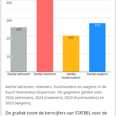
400
400
300
300
272
248
202
200
200
100
100
Aantal adressen
Aantal inwoners
Aantal
Aantal wagens
huishoudens
Aantal adressen, inwoners, huishoudens en wagens in de
buurt Nonceveux-Dispersion. De gegevens gelden voor:
2026 (adressen), 2024 (inwoners), 2023 (huishoudens) en
2023 (wagens).
De grafiek toont de kerncijfers van STATBEL voor de