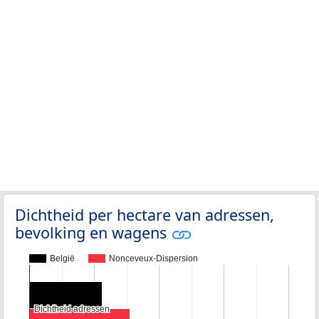
Dichtheid per hectare van adressen,
bevolking en wagens
België
Nonceveux-Dispersion
Dichtheid adressen
Dichtheid adressen