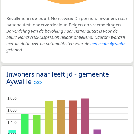
Bevolking in de buurt Nonceveux-Dispersion: inwoners naar
nationaliteit, onderverdeeld in Belgen en vreemdelingen.
De verdeling van de bevolking naar nationaliteit is voor de
buurt Nonceveux-Dispersion helaas onbekend. Daarom worden
hier de data over de nationaliteiten voor de
gemeente Aywaille
getoond.
Inwoners naar leeftijd - gemeente
Aywaille
1.800
1.800
1.600
1.600
1.400
1.400