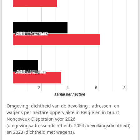
Dichtheid inwoners
Dichtheid inwoners
Dichtheid wagens
Dichtheid wagens
2
2
4
4
6
6
8
8
aantal per hectare
Omgeving: dichtheid van de bevolking-, adressen- en
wagens per hectare oppervlakte in België en in buurt
Nonceveux-Dispersion voor 2026
(omgevingsadressendichtheid), 2024 (bevolkingsdichtheid)
en 2023 (dichtheid met wagens).