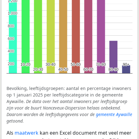
1.200
1.200
1.000
1.000
800
800
600
600
400
400
200
200
10-20
10-20
30-40
30-40
50-60
50-60
70-80
70-80
90+
90+
20-30
20-30
40-50
40-50
60-70
60-70
80-90
80-90
Bevolking, leeftijdsgroepen: aantal en percentage inwoners
op 1 januari 2025 per leeftijdscategorie in de gemeente
Aywaille.
De data over het aantal inwoners per leeftijdsgroep
zijn voor de buurt Nonceveux-Dispersion helaas onbekend.
Daarom worden de leeftijdsgegevens voor de
gemeente Aywaille
getoond.
Als
maatwerk
kan een Excel document met veel meer