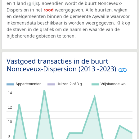
en 1 land (
grijs
). Bovendien wordt de buurt Nonceveux-
Dispersion in het
rood
weergegeven. Alle buurten, wijken
en deelgemeenten binnen de gemeente Aywaille waarvoor
inkomensdata beschikbaar is worden weergegeven. Klik op
de staven in de grafiek om de naam en waarde van de
bijbehorende gebieden te tonen.
Vastgoed transacties in de buurt
Nonceveux-Dispersion (2013 -2023)
Appartementen
Huizen 2 of 3 g…
Vrijstaande wo…
14
14
12
12
10
10
8
8