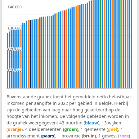
€40.000
€40.000
€30.000
€30.000
€20.000
€20.000
€10.000
€10.000
Bovenstaande grafiek toont het gemiddeld netto belastbaar
inkomen per aangifte in 2022 per gebied in België. Hierbij
zijn de gebieden van laag naar hoog gesorteerd op de
hoogte van het inkomen. De volgende gebieden worden in
de grafiek weergegeven: 43 buurten (
blauw
), 13 wijken
(
oranje
), 4 deelgemeenten (
groen
), 1 gemeente (
geel
), 1
arrondissement (
paars
), 1 provincie (
bruin
), 1 gewest (
roze
)