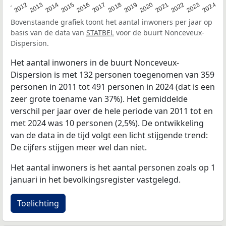
2020
2013
2019
2012
2018
2011
2024
2017
2023
2016
2022
2015
2021
2014
Bovenstaande grafiek toont het aantal inwoners per jaar op
basis van de data van
STATBEL
voor de buurt Nonceveux-
Dispersion.
Het aantal inwoners in de buurt Nonceveux-
Dispersion is met 132 personen toegenomen van 359
personen in 2011 tot 491 personen in 2024 (dat is een
zeer grote toename van 37%). Het gemiddelde
verschil per jaar over de hele periode van 2011 tot en
met 2024 was 10 personen (2,5%). De ontwikkeling
van de data in de tijd volgt een licht stijgende trend:
De cijfers stijgen meer wel dan niet.
Het aantal inwoners is het aantal personen zoals op 1
januari in het bevolkingsregister vastgelegd.
Toelichting