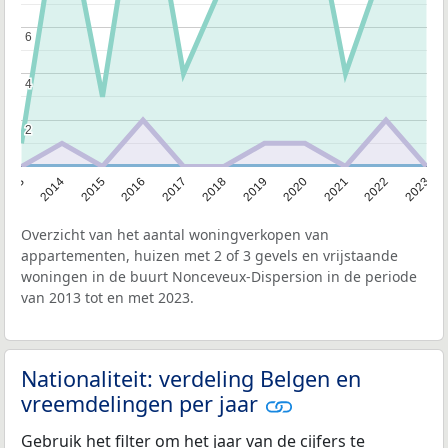
6
6
4
4
2
2
2013
2014
2015
2016
2017
2018
2019
2020
2021
2022
2023
Overzicht van het aantal woningverkopen van
appartementen, huizen met 2 of 3 gevels en vrijstaande
woningen in de buurt Nonceveux-Dispersion in de periode
van 2013 tot en met 2023.
Nationaliteit: verdeling Belgen en
vreemdelingen per jaar
Gebruik het filter om het jaar van de cijfers te