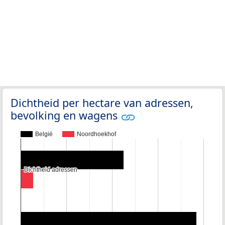
Dichtheid per hectare van adressen,
bevolking en wagens
België
Noordhoekhof
Dichtheid adressen
Dichtheid adressen