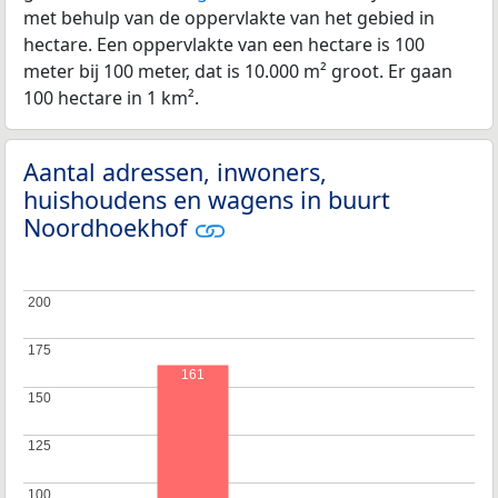
met behulp van de oppervlakte van het gebied in
hectare. Een oppervlakte van een hectare is 100
meter bij 100 meter, dat is 10.000 m² groot. Er gaan
100 hectare in 1 km².
Aantal adressen, inwoners,
huishoudens en wagens in buurt
Noordhoekhof
200
200
175
175
161
150
150
125
125
100
100