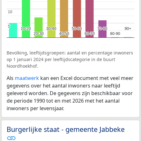
10
10
5
5
10-20
10-20
30-40
30-40
50-60
50-60
70-80
70-80
90+
90+
20-30
20-30
40-50
40-50
60-70
60-70
80-90
80-90
Bevolking, leeftijdsgroepen: aantal en percentage inwoners
op 1 januari 2024 per leeftijdscategorie in de buurt
Noordhoekhof.
Als
maatwerk
kan een Excel document met veel meer
gegevens over het aantal inwoners naar leeftijd
geleverd worden. De gegevens zijn beschikbaar voor
de periode 1990 tot en met 2026 met het aantal
inwoners per levensjaar.
Burgerlijke staat - gemeente Jabbeke