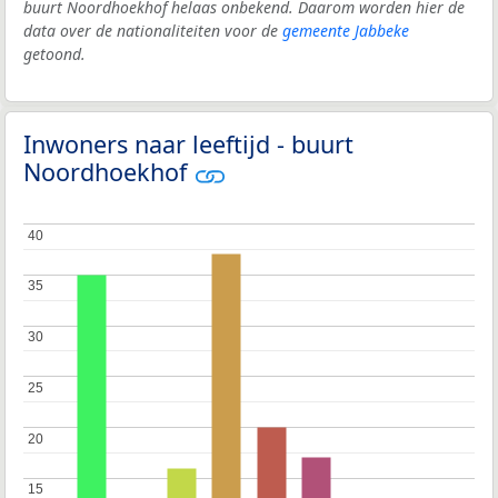
buurt Noordhoekhof helaas onbekend. Daarom worden hier de
data over de nationaliteiten voor de
gemeente Jabbeke
getoond.
Inwoners naar leeftijd - buurt
Noordhoekhof
40
40
35
35
30
30
25
25
20
20
15
15