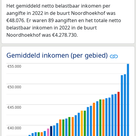
Het gemiddeld netto belastbaar inkomen per
aangifte in 2022 in de buurt Noordhoekhof was
€48.076. Er waren 89 aangiften en het totale netto
belastbaar inkomen in 2022 in de buurt
Noordhoekhof was €4.278.730.
Gemiddeld inkomen (per gebied)
€55.000
€55.000
€50.000
€50.000
€45.000
€45.000
€40.000
€40.000