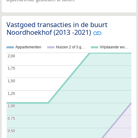
Vastgoed transacties in de buurt
Noordhoekhof (2013 -2021)
Appartementen
Huizen 2 of 3 g…
Vrijstaande wo…
2,00
2,00
1,75
1,75
1,50
1,50
1,25
1,25
1,00
1,00
0,75
0,75
0,50
0,50