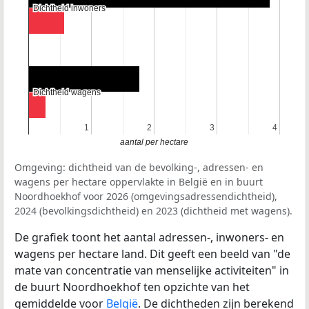
Dichtheid inwoners
Dichtheid inwoners
Dichtheid wagens
Dichtheid wagens
1
1
2
2
3
3
4
4
aantal per hectare
Omgeving: dichtheid van de bevolking-, adressen- en
wagens per hectare oppervlakte in België en in buurt
Noordhoekhof voor 2026 (omgevingsadressendichtheid),
2024 (bevolkingsdichtheid) en 2023 (dichtheid met wagens).
De grafiek toont het aantal adressen-, inwoners- en
wagens per hectare land. Dit geeft een beeld van "de
mate van concentratie van menselijke activiteiten" in
de buurt Noordhoekhof ten opzichte van het
gemiddelde voor
België
. De dichtheden zijn berekend