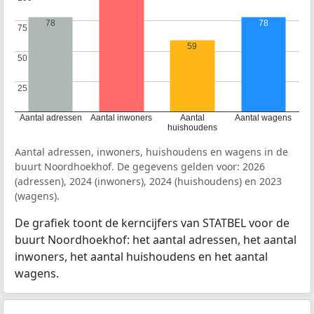
78
78
75
75
59
50
50
25
25
Aantal adressen
Aantal inwoners
Aantal
Aantal wagens
huishoudens
Aantal adressen, inwoners, huishoudens en wagens in de
buurt Noordhoekhof. De gegevens gelden voor: 2026
(adressen), 2024 (inwoners), 2024 (huishoudens) en 2023
(wagens).
De grafiek toont de kerncijfers van STATBEL voor de
buurt Noordhoekhof: het aantal adressen, het aantal
inwoners, het aantal huishoudens en het aantal
wagens.