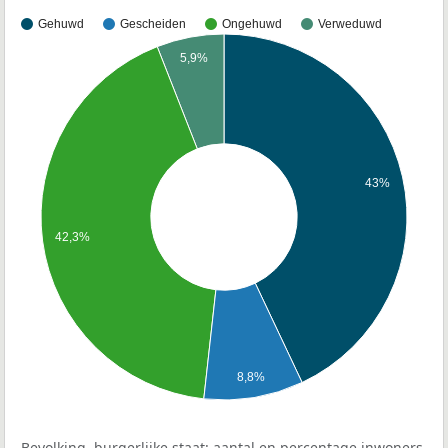
Gehuwd
Gescheiden
Ongehuwd
Verweduwd
5,9%
43%
42,3%
8,8%
Bevolking, burgerlijke staat: aantal en percentage inwoners