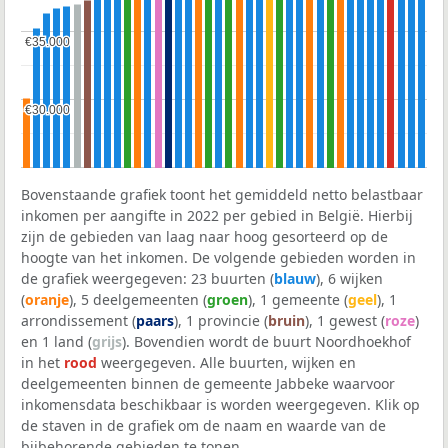
€35.000
€35.000
€30.000
€30.000
Bovenstaande grafiek toont het gemiddeld netto belastbaar
inkomen per aangifte in 2022 per gebied in België. Hierbij
zijn de gebieden van laag naar hoog gesorteerd op de
hoogte van het inkomen. De volgende gebieden worden in
de grafiek weergegeven: 23 buurten (
blauw
), 6 wijken
(
oranje
), 5 deelgemeenten (
groen
), 1 gemeente (
geel
), 1
arrondissement (
paars
), 1 provincie (
bruin
), 1 gewest (
roze
)
en 1 land (
grijs
). Bovendien wordt de buurt Noordhoekhof
in het
rood
weergegeven. Alle buurten, wijken en
deelgemeenten binnen de gemeente Jabbeke waarvoor
inkomensdata beschikbaar is worden weergegeven. Klik op
de staven in de grafiek om de naam en waarde van de
bijbehorende gebieden te tonen.