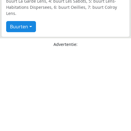
buurt La Garde Lens, 4: buurt Les Sabots, 5: buurt Lens-
Habitations Dispersees, 6: buurt Oeillies, 7: buurt Colroy
Lens.
Buurten
Advertentie: