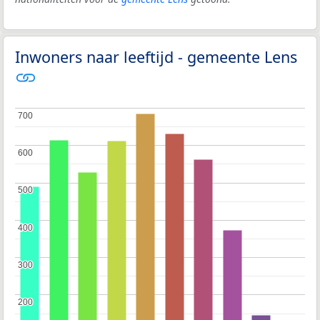
Inwoners naar leeftijd - gemeente Lens
700
700
600
600
500
500
400
400
300
300
200
200