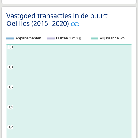
Vastgoed transacties in de buurt
Oeillies (2015 -2020)
Appartementen
Huizen 2 of 3 g…
Vrijstaande wo…
1,0
1,0
0,8
0,8
0,6
0,6
0,4
0,4
0,2
0,2