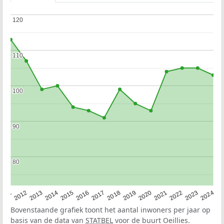
120
120
110
110
100
100
90
90
80
80
2020
2013
2019
2012
2018
2011
2024
2017
2023
2016
2022
2015
2021
2014
Bovenstaande grafiek toont het aantal inwoners per jaar op
basis van de data van
STATBEL
voor de buurt Oeillies.