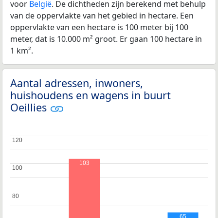
voor
België
. De dichtheden zijn berekend met behulp
van de oppervlakte van het gebied in hectare. Een
oppervlakte van een hectare is 100 meter bij 100
meter, dat is 10.000 m² groot. Er gaan 100 hectare in
1 km².
Aantal adressen, inwoners,
huishoudens en wagens in buurt
Oeillies
120
120
103
100
100
80
80
65