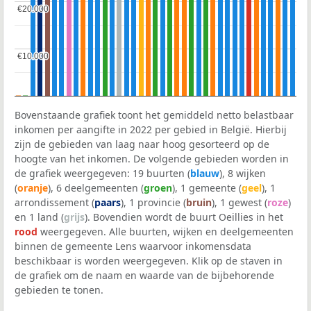
€20.000
€20.000
€10.000
€10.000
Bovenstaande grafiek toont het gemiddeld netto belastbaar
inkomen per aangifte in 2022 per gebied in België. Hierbij
zijn de gebieden van laag naar hoog gesorteerd op de
hoogte van het inkomen. De volgende gebieden worden in
de grafiek weergegeven: 19 buurten (
blauw
), 8 wijken
(
oranje
), 6 deelgemeenten (
groen
), 1 gemeente (
geel
), 1
arrondissement (
paars
), 1 provincie (
bruin
), 1 gewest (
roze
)
en 1 land (
grijs
). Bovendien wordt de buurt Oeillies in het
rood
weergegeven. Alle buurten, wijken en deelgemeenten
binnen de gemeente Lens waarvoor inkomensdata
beschikbaar is worden weergegeven. Klik op de staven in
de grafiek om de naam en waarde van de bijbehorende
gebieden te tonen.