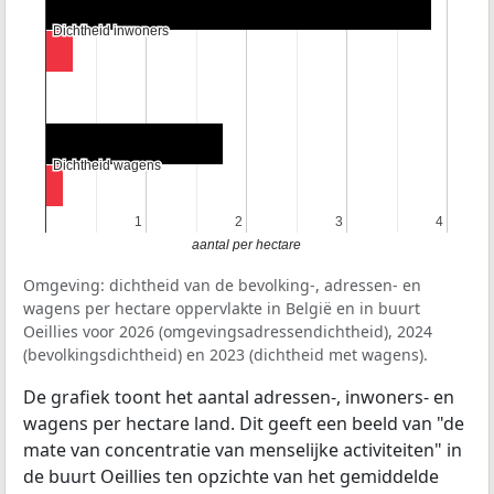
Dichtheid inwoners
Dichtheid inwoners
Dichtheid wagens
Dichtheid wagens
1
1
2
2
3
3
4
4
aantal per hectare
Omgeving: dichtheid van de bevolking-, adressen- en
wagens per hectare oppervlakte in België en in buurt
Oeillies voor 2026 (omgevingsadressendichtheid), 2024
(bevolkingsdichtheid) en 2023 (dichtheid met wagens).
De grafiek toont het aantal adressen-, inwoners- en
wagens per hectare land. Dit geeft een beeld van "de
mate van concentratie van menselijke activiteiten" in
de buurt Oeillies ten opzichte van het gemiddelde