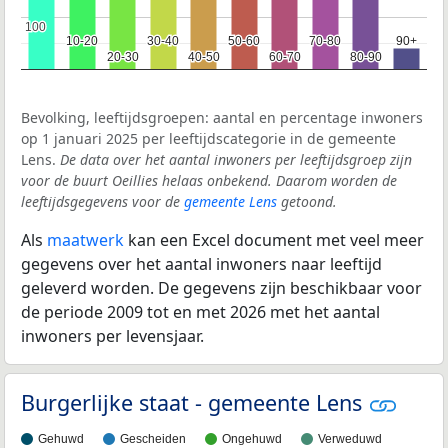
100
100
10-20
10-20
30-40
30-40
50-60
50-60
70-80
70-80
90+
90+
20-30
20-30
40-50
40-50
60-70
60-70
80-90
80-90
Bevolking, leeftijdsgroepen: aantal en percentage inwoners
op 1 januari 2025 per leeftijdscategorie in de gemeente
Lens.
De data over het aantal inwoners per leeftijdsgroep zijn
voor de buurt Oeillies helaas onbekend. Daarom worden de
leeftijdsgegevens voor de
gemeente Lens
getoond.
Als
maatwerk
kan een Excel document met veel meer
gegevens over het aantal inwoners naar leeftijd
geleverd worden. De gegevens zijn beschikbaar voor
de periode 2009 tot en met 2026 met het aantal
inwoners per levensjaar.
Burgerlijke staat - gemeente Lens
Gehuwd
Gescheiden
Ongehuwd
Verweduwd