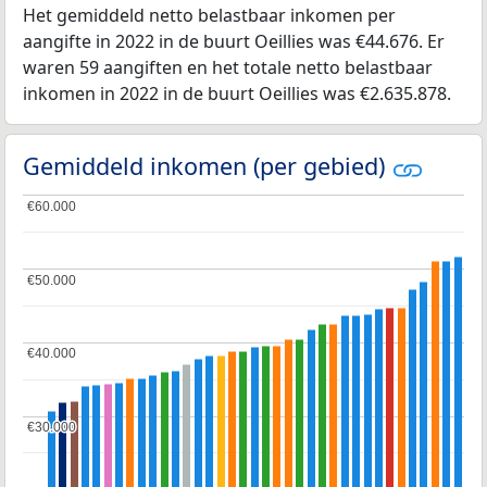
Het gemiddeld netto belastbaar inkomen per
aangifte in 2022 in de buurt Oeillies was €44.676. Er
waren 59 aangiften en het totale netto belastbaar
inkomen in 2022 in de buurt Oeillies was €2.635.878.
Gemiddeld inkomen (per gebied)
€60.000
€60.000
€50.000
€50.000
€40.000
€40.000
€30.000
€30.000