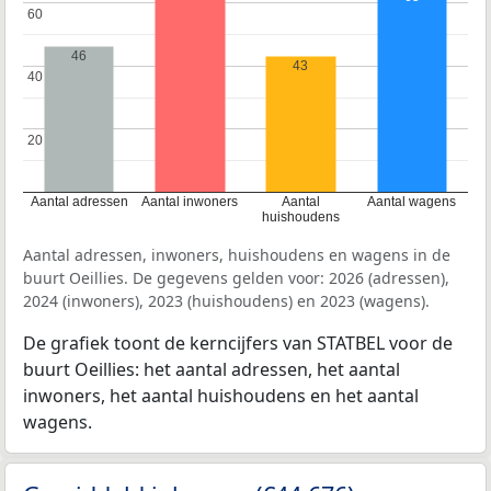
60
60
46
43
40
40
20
20
Aantal adressen
Aantal inwoners
Aantal
Aantal wagens
huishoudens
Aantal adressen, inwoners, huishoudens en wagens in de
buurt Oeillies. De gegevens gelden voor: 2026 (adressen),
2024 (inwoners), 2023 (huishoudens) en 2023 (wagens).
De grafiek toont de kerncijfers van STATBEL voor de
buurt Oeillies: het aantal adressen, het aantal
inwoners, het aantal huishoudens en het aantal
wagens.