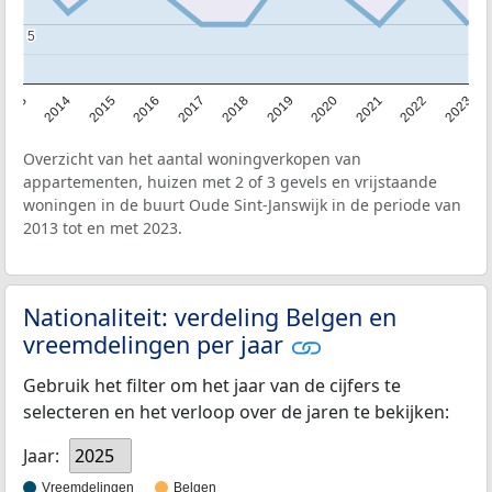
5
5
2013
2014
2015
2016
2017
2018
2019
2020
2021
2022
2023
Overzicht van het aantal woningverkopen van
appartementen, huizen met 2 of 3 gevels en vrijstaande
woningen in de buurt Oude Sint-Janswijk in de periode van
2013 tot en met 2023.
Nationaliteit: verdeling Belgen en
vreemdelingen per jaar
Gebruik het filter om het jaar van de cijfers te
selecteren en het verloop over de jaren te bekijken:
Jaar:
2025
Vreemdelingen
Belgen