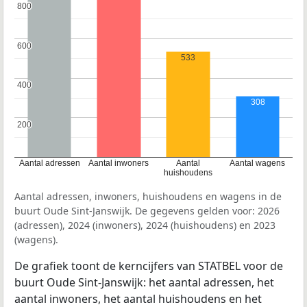
800
800
600
600
533
400
400
308
200
200
Aantal adressen
Aantal inwoners
Aantal
Aantal wagens
huishoudens
Aantal adressen, inwoners, huishoudens en wagens in de
buurt Oude Sint-Janswijk. De gegevens gelden voor: 2026
(adressen), 2024 (inwoners), 2024 (huishoudens) en 2023
(wagens).
De grafiek toont de kerncijfers van STATBEL voor de
buurt Oude Sint-Janswijk: het aantal adressen, het
aantal inwoners, het aantal huishoudens en het