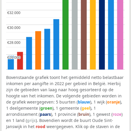
€32.000
€32.000
€30.000
€30.000
€28.000
€28.000
€26.000
€26.000
Bovenstaande grafiek toont het gemiddeld netto belastbaar
inkomen per aangifte in 2022 per gebied in België. Hierbij
zijn de gebieden van laag naar hoog gesorteerd op de
hoogte van het inkomen. De volgende gebieden worden in
de grafiek weergegeven: 5 buurten (
blauw
), 1 wijk (
oranje
),
1 deelgemeente (
groen
), 1 gemeente (
geel
), 1
arrondissement (
paars
), 1 provincie (
bruin
), 1 gewest (
roze
)
en 1 land (
grijs
). Bovendien wordt de buurt Oude Sint-
Janswijk in het
rood
weergegeven. Klik op de staven in de