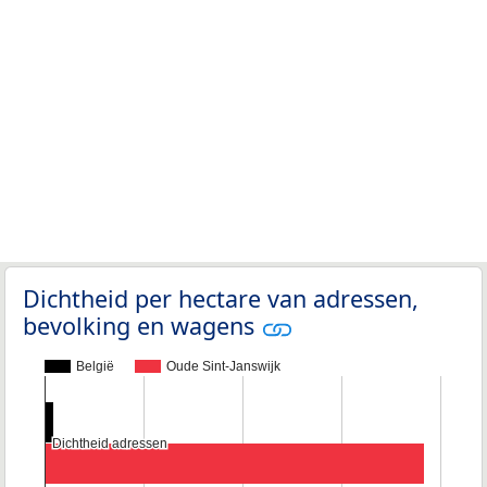
Dichtheid per hectare van adressen,
bevolking en wagens
België
Oude Sint-Janswijk
Dichtheid adressen
Dichtheid adressen