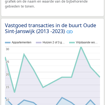
grafiek om de naam en waarde van de bijbehorende
gebieden te tonen.
Vastgoed transacties in de buurt Oude
Sint-Janswijk (2013 -2023)
Appartementen
Huizen 2 of 3 g…
Vrijstaande wo…
30
30
25
25
20
20
15
15
10
10