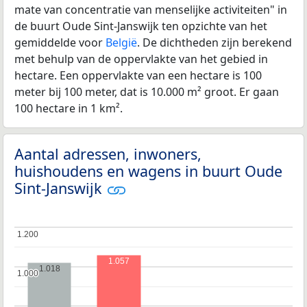
mate van concentratie van menselijke activiteiten" in
de buurt Oude Sint-Janswijk ten opzichte van het
gemiddelde voor
België
. De dichtheden zijn berekend
met behulp van de oppervlakte van het gebied in
hectare. Een oppervlakte van een hectare is 100
meter bij 100 meter, dat is 10.000 m² groot. Er gaan
100 hectare in 1 km².
Aantal adressen, inwoners,
huishoudens en wagens in buurt Oude
Sint-Janswijk
1.200
1.200
1.057
1.018
1.000
1.000