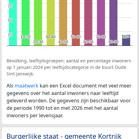
75
75
50
50
25
25
10-20
10-20
30-40
30-40
50-60
50-60
70-80
70-80
90+
90+
20-30
20-30
40-50
40-50
60-70
60-70
80-90
80-90
Bevolking, leeftijdsgroepen: aantal en percentage inwoners
op 1 januari 2024 per leeftijdscategorie in de buurt Oude
Sint-Janswijk.
Als
maatwerk
kan een Excel document met veel meer
gegevens over het aantal inwoners naar leeftijd
geleverd worden. De gegevens zijn beschikbaar voor
de periode 1990 tot en met 2026 met het aantal
inwoners per levensjaar.
Burgerlijke staat - gemeente Kortrijk