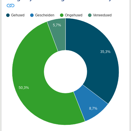
Gehuwd
Gescheiden
Ongehuwd
Verweduwd
5,7%
35,3%
50,3%
8,7%