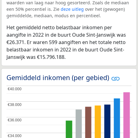
waarden van laag naar hoog gesorteerd. Zoals de mediaan
een 50% percentiel is. Zie
deze uitleg
over het (gewogen)
gemiddelde, mediaan, modus en percentieel.
Het gemiddeld netto belastbaar inkomen per
aangifte in 2022 in de buurt Oude Sint-Janswijk was
€26.371. Er waren 599 aangiften en het totale netto
belastbaar inkomen in 2022 in de buurt Oude Sint-
Janswijk was €15.796.188.
Gemiddeld inkomen (per gebied)
€40.000
€40.000
€38.000
€38.000
€36.000
€36.000
€34.000
€34.000