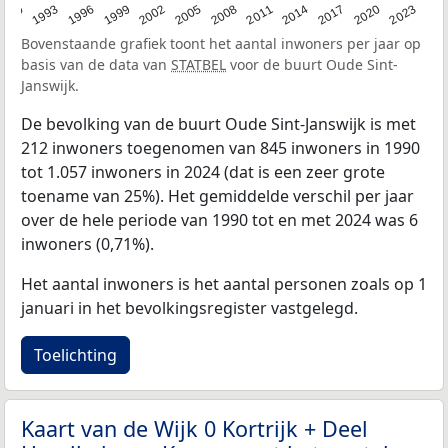
2023
1990
1993
1996
1999
2002
2005
2008
2011
2014
2017
2020
Bovenstaande grafiek toont het aantal inwoners per jaar op
basis van de data van
STATBEL
voor de buurt Oude Sint-
Janswijk.
De bevolking van de buurt Oude Sint-Janswijk is met
212 inwoners toegenomen van 845 inwoners in 1990
tot 1.057 inwoners in 2024 (dat is een zeer grote
toename van 25%). Het gemiddelde verschil per jaar
over de hele periode van 1990 tot en met 2024 was 6
inwoners (0,71%).
Het aantal inwoners is het aantal personen zoals op 1
januari in het bevolkingsregister vastgelegd.
Toelichting
Kaart van de Wijk 0 Kortrijk + Deel