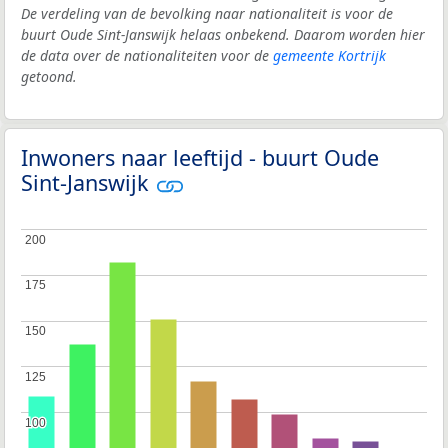
De verdeling van de bevolking naar nationaliteit is voor de
buurt Oude Sint-Janswijk helaas onbekend. Daarom worden hier
de data over de nationaliteiten voor de
gemeente Kortrijk
getoond.
Inwoners naar leeftijd - buurt Oude
Sint-Janswijk
200
200
175
175
150
150
125
125
100
100