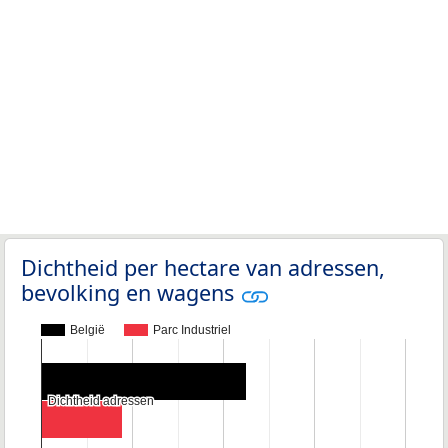
Dichtheid per hectare van adressen,
bevolking en wagens
België
Parc Industriel
Dichtheid adressen
Dichtheid adressen