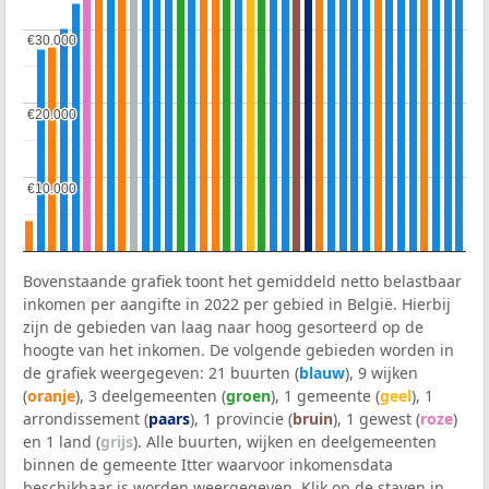
€30.000
€30.000
€20.000
€20.000
€10.000
€10.000
Bovenstaande grafiek toont het gemiddeld netto belastbaar
inkomen per aangifte in 2022 per gebied in België. Hierbij
zijn de gebieden van laag naar hoog gesorteerd op de
hoogte van het inkomen. De volgende gebieden worden in
de grafiek weergegeven: 21 buurten (
blauw
), 9 wijken
(
oranje
), 3 deelgemeenten (
groen
), 1 gemeente (
geel
), 1
arrondissement (
paars
), 1 provincie (
bruin
), 1 gewest (
roze
)
en 1 land (
grijs
). Alle buurten, wijken en deelgemeenten
binnen de gemeente Itter waarvoor inkomensdata
beschikbaar is worden weergegeven. Klik op de staven in