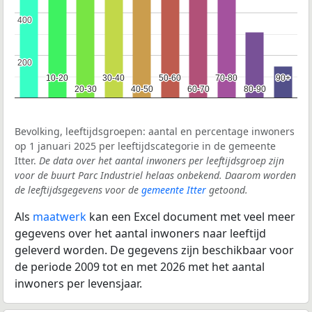
400
400
200
200
10-20
10-20
30-40
30-40
50-60
50-60
70-80
70-80
90+
90+
20-30
20-30
40-50
40-50
60-70
60-70
80-90
80-90
Bevolking, leeftijdsgroepen: aantal en percentage inwoners
op 1 januari 2025 per leeftijdscategorie in de gemeente
Itter.
De data over het aantal inwoners per leeftijdsgroep zijn
voor de buurt Parc Industriel helaas onbekend. Daarom worden
de leeftijdsgegevens voor de
gemeente Itter
getoond.
Als
maatwerk
kan een Excel document met veel meer
gegevens over het aantal inwoners naar leeftijd
geleverd worden. De gegevens zijn beschikbaar voor
de periode 2009 tot en met 2026 met het aantal
inwoners per levensjaar.