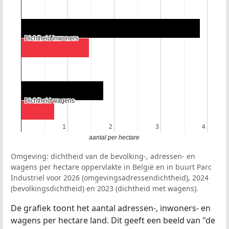
Dichtheid inwoners
Dichtheid inwoners
Dichtheid wagens
Dichtheid wagens
1
1
2
2
3
3
4
4
aantal per hectare
Omgeving: dichtheid van de bevolking-, adressen- en
wagens per hectare oppervlakte in België en in buurt Parc
Industriel voor 2026 (omgevingsadressendichtheid), 2024
(bevolkingsdichtheid) en 2023 (dichtheid met wagens).
De grafiek toont het aantal adressen-, inwoners- en
wagens per hectare land. Dit geeft een beeld van "de