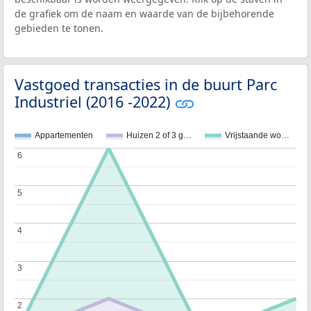
de grafiek om de naam en waarde van de bijbehorende
gebieden te tonen.
Vastgoed transacties in de buurt Parc
Industriel (2016 -2022)
Appartementen
Huizen 2 of 3 g…
Vrijstaande wo…
6
6
5
5
4
4
3
3
2
2