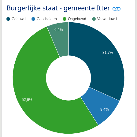
Burgerlijke staat - gemeente Itter
Gehuwd
Gescheiden
Ongehuwd
Verweduwd
6,4%
31,7%
52,6%
9,4%