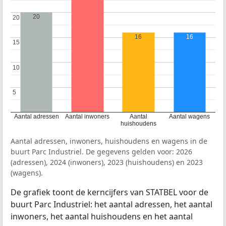
20
20
20
16
16
15
15
10
10
5
5
Aantal adressen
Aantal inwoners
Aantal
Aantal wagens
huishoudens
Aantal adressen, inwoners, huishoudens en wagens in de
buurt Parc Industriel. De gegevens gelden voor: 2026
(adressen), 2024 (inwoners), 2023 (huishoudens) en 2023
(wagens).
De grafiek toont de kerncijfers van STATBEL voor de
buurt Parc Industriel: het aantal adressen, het aantal
inwoners, het aantal huishoudens en het aantal