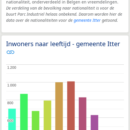
nationaliteit, onderverdeeld in Belgen en vreemdelingen.
De verdeling van de bevolking naar nationaliteit is voor de
buurt Parc Industriel helaas onbekend. Daarom worden hier de
data over de nationaliteiten voor de
gemeente Itter
getoond.
Inwoners naar leeftijd - gemeente Itter
1.200
1.200
1.000
1.000
800
800
600
600