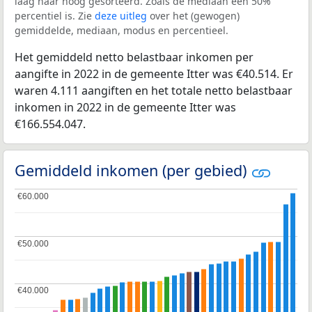
laag naar hoog gesorteerd. Zoals de mediaan een 50%
percentiel is. Zie
deze uitleg
over het (gewogen)
gemiddelde, mediaan, modus en percentieel.
Het gemiddeld netto belastbaar inkomen per
aangifte in 2022 in de gemeente Itter was €40.514. Er
waren 4.111 aangiften en het totale netto belastbaar
inkomen in 2022 in de gemeente Itter was
€166.554.047.
Gemiddeld inkomen (per gebied)
€60.000
€60.000
€50.000
€50.000
€40.000
€40.000