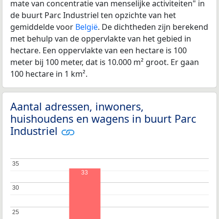
mate van concentratie van menselijke activiteiten" in
de buurt Parc Industriel ten opzichte van het
gemiddelde voor
België
. De dichtheden zijn berekend
met behulp van de oppervlakte van het gebied in
hectare. Een oppervlakte van een hectare is 100
meter bij 100 meter, dat is 10.000 m² groot. Er gaan
100 hectare in 1 km².
Aantal adressen, inwoners,
huishoudens en wagens in buurt Parc
Industriel
35
35
33
30
30
25
25