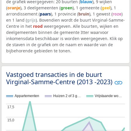
de grafiek weergegeven: 20 buurten (
blauw
), 9 wijken
(
oranje
), 3 deelgemeenten (
groen
), 1 gemeente (
geel
), 1
arrondissement (
paars
), 1 provincie (
bruin
), 1 gewest (
roze
)
en 1 land (
grijs
). Bovendien wordt de buurt Virginal-Samme-
Centre in het
rood
weergegeven. Alle buurten, wijken en
deelgemeenten binnen de gemeente Itter waarvoor
inkomensdata beschikbaar is worden weergegeven. Klik op
de staven in de grafiek om de naam en waarde van de
bijbehorende gebieden te tonen.
Vastgoed transacties in de buurt
Virginal-Samme-Centre (2013 -2023)
Appartementen
Huizen 2 of 3 g…
Vrijstaande wo…
17,5
17,5
15,0
15,0