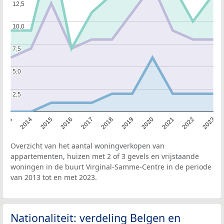
12,5
12,5
10,0
10,0
7,5
7,5
5,0
5,0
2,5
2,5
2013
2014
2015
2016
2017
2018
2019
2020
2021
2022
2023
Overzicht van het aantal woningverkopen van
appartementen, huizen met 2 of 3 gevels en vrijstaande
woningen in de buurt Virginal-Samme-Centre in de periode
van 2013 tot en met 2023.
Nationaliteit: verdeling Belgen en