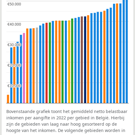
€50.000
€50.000
€40.000
€40.000
€30.000
€30.000
€20.000
€20.000
€10.000
€10.000
Bovenstaande grafiek toont het gemiddeld netto belastbaar
inkomen per aangifte in 2022 per gebied in België. Hierbij
zijn de gebieden van laag naar hoog gesorteerd op de
hoogte van het inkomen. De volgende gebieden worden in