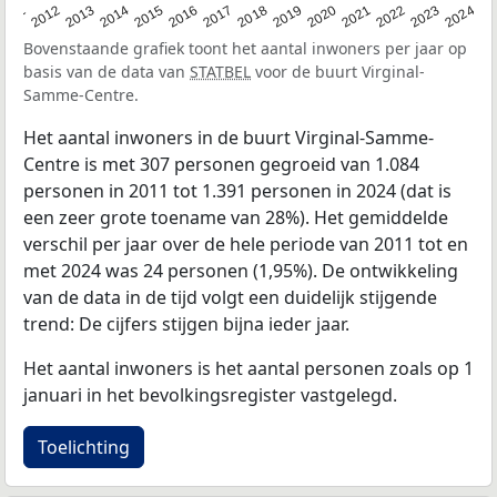
2020
2013
2019
2012
2018
2011
2024
2017
2023
2016
2022
2015
2021
2014
Bovenstaande grafiek toont het aantal inwoners per jaar op
basis van de data van
STATBEL
voor de buurt Virginal-
Samme-Centre.
Het aantal inwoners in de buurt Virginal-Samme-
Centre is met 307 personen gegroeid van 1.084
personen in 2011 tot 1.391 personen in 2024 (dat is
een zeer grote toename van 28%). Het gemiddelde
verschil per jaar over de hele periode van 2011 tot en
met 2024 was 24 personen (1,95%). De ontwikkeling
van de data in de tijd volgt een duidelijk stijgende
trend: De cijfers stijgen bijna ieder jaar.
Het aantal inwoners is het aantal personen zoals op 1
januari in het bevolkingsregister vastgelegd.
Toelichting