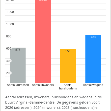
1.200
1.200
1.000
1.000
800
800
784
600
600
575
551
400
400
200
200
Aantal adressen
Aantal inwoners
Aantal
Aantal wagens
huishoudens
Aantal adressen, inwoners, huishoudens en wagens in de
buurt Virginal-Samme-Centre. De gegevens gelden voor:
2026 (adressen), 2024 (inwoners), 2023 (huishoudens) en