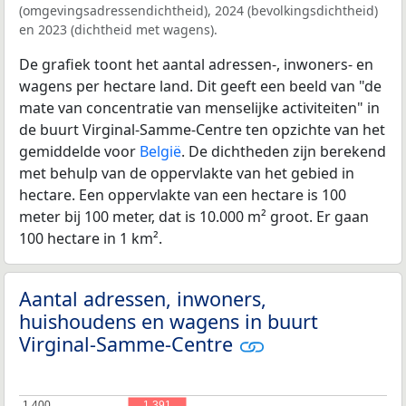
(omgevingsadressendichtheid), 2024 (bevolkingsdichtheid)
en 2023 (dichtheid met wagens).
De grafiek toont het aantal adressen-, inwoners- en
wagens per hectare land. Dit geeft een beeld van "de
mate van concentratie van menselijke activiteiten" in
de buurt Virginal-Samme-Centre ten opzichte van het
gemiddelde voor
België
. De dichtheden zijn berekend
met behulp van de oppervlakte van het gebied in
hectare. Een oppervlakte van een hectare is 100
meter bij 100 meter, dat is 10.000 m² groot. Er gaan
100 hectare in 1 km².
Aantal adressen, inwoners,
huishoudens en wagens in buurt
Virginal-Samme-Centre
1.400
1.400
1.391