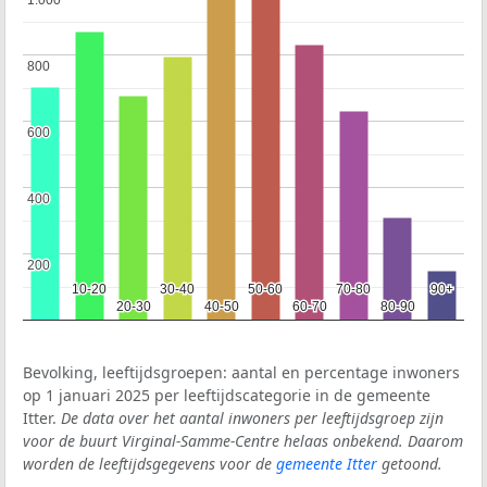
800
800
600
600
400
400
200
200
10-20
10-20
30-40
30-40
50-60
50-60
70-80
70-80
90+
90+
20-30
20-30
40-50
40-50
60-70
60-70
80-90
80-90
Bevolking, leeftijdsgroepen: aantal en percentage inwoners
op 1 januari 2025 per leeftijdscategorie in de gemeente
Itter.
De data over het aantal inwoners per leeftijdsgroep zijn
voor de buurt Virginal-Samme-Centre helaas onbekend. Daarom
worden de leeftijdsgegevens voor de
gemeente Itter
getoond.