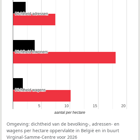
Dichtheid adressen
Dichtheid adressen
Dichtheid inwoners
Dichtheid inwoners
Dichtheid wagens
Dichtheid wagens
5
5
10
10
15
15
20
20
aantal per hectare
Omgeving: dichtheid van de bevolking-, adressen- en
wagens per hectare oppervlakte in België en in buurt
Virginal-Samme-Centre voor 2026