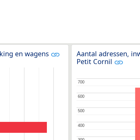
olking en wagens
Aantal adressen, in
Petit Cornil
700
700
600
600
500
500
400
400
300
300