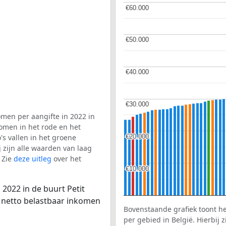
€60.000
€60.000
€50.000
€50.000
€40.000
€40.000
€30.000
€30.000
men per aangifte in 2022 in
komen in het rode en het
€20.000
€20.000
s vallen in het groene
j zijn alle waarden van laag
 Zie
deze uitleg
over het
€10.000
€10.000
2022 in de buurt Petit
e netto belastbaar inkomen
Bovenstaande grafiek toont h
per gebied in België. Hierbij