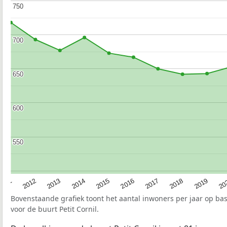
750
750
700
700
650
650
600
600
550
550
2015
20
2012
2017
2014
2019
2011
2016
2013
2018
Bovenstaande grafiek toont het aantal inwoners per jaar op ba
voor de buurt Petit Cornil.