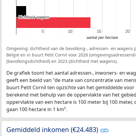
Dichtheid wagens
Dichtheid wagens
5
5
10
10
15
15
20
20
aantal per hectare
Omgeving: dichtheid van de bevolking-, adressen- en wagens p
België en in buurt Petit Cornil voor 2026 (omgevingsadressendi
(bevolkingsdichtheid) en 2023 (dichtheid met wagens).
De grafiek toont het aantal adressen-, inwoners- en wag
geeft een beeld van "de mate van concentratie van mensel
buurt Petit Cornil ten opzichte van het gemiddelde voor
berekend met behulp van de oppervlakte van het gebied 
oppervlakte van een hectare is 100 meter bij 100 meter, d
gaan 100 hectare in 1 km².
Gemiddeld inkomen (€24.483)