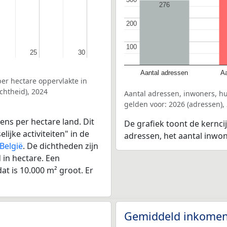
276
200
200
100
100
25
25
30
30
Aantal adressen
Aa
er hectare oppervlakte in
chtheid), 2024
Aantal adressen, inwoners, h
gelden voor: 2026 (adressen),
ens per hectare land. Dit
De grafiek toont de kerncij
ijke activiteiten" in de
adressen, het aantal inwo
België
. De dichtheden zijn
in hectare. Een
at is 10.000 m² groot. Er
Gemiddeld inkomen