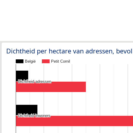
Dichtheid per hectare van adressen, bev
België
Petit Cornil
Dichtheid adressen
Dichtheid adressen
Dichtheid inwoners
Dichtheid inwoners