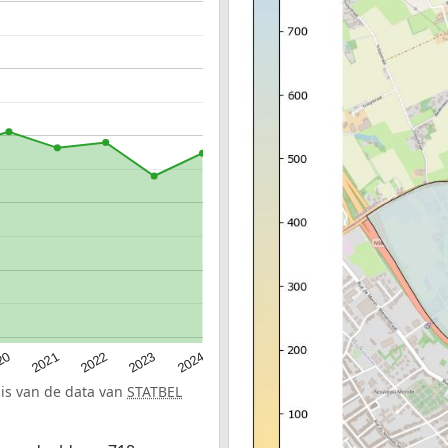
20
2022
2024
2021
2023
sis van de data van
STATBEL