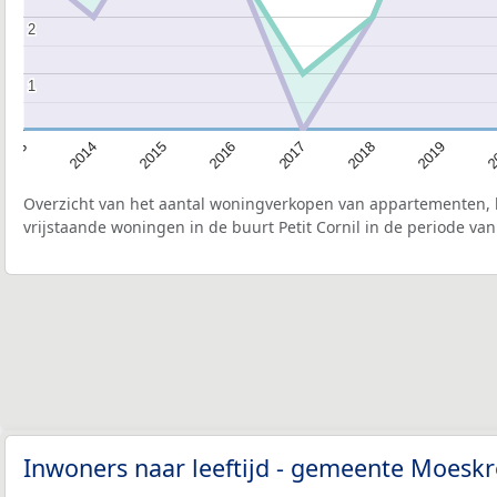
2
2
1
1
2015
2
2017
2014
2019
2016
2013
2018
Overzicht van het aantal woningverkopen van appartementen, h
vrijstaande woningen in de buurt Petit Cornil in de periode van
Inwoners naar leeftijd - gemeente Moesk