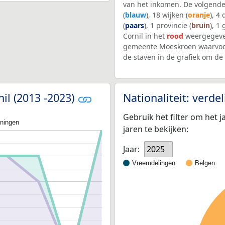
van het inkomen. De volgende
(
blauw
), 18 wijken (
oranje
), 4
(
paars
), 1 provincie (
bruin
), 1
Cornil in het
rood
weergegeven
gemeente Moeskroen waarvoor
de staven in de grafiek om d
nil (2013 -2023)
Nationaliteit: verd
Gebruik het filter om het j
oningen
jaren te bekijken:
Jaar:
2025
Vreemdelingen
Belgen