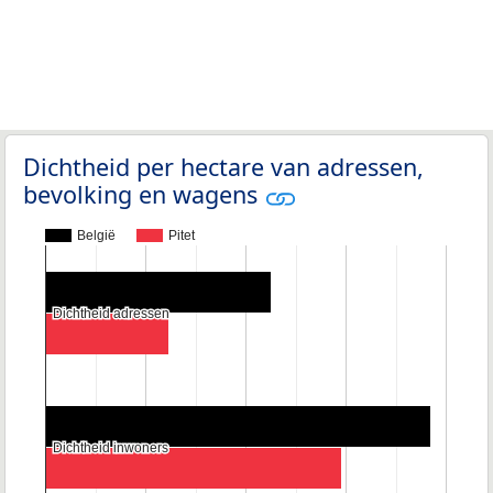
Dichtheid per hectare van adressen,
bevolking en wagens
België
Pitet
Dichtheid adressen
Dichtheid adressen
Dichtheid inwoners
Dichtheid inwoners