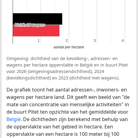
Dichtheid wagens
Dichtheid wagens
1
1
2
2
3
3
4
4
aantal per hectare
Omgeving: dichtheid van de bevolking-, adressen- en
wagens per hectare oppervlakte in België en in buurt Pitet
voor 2026 (omgevingsadressendichtheid), 2024
(bevolkingsdichtheid) en 2023 (dichtheid met wagens).
De grafiek toont het aantal adressen-, inwoners- en
wagens per hectare land. Dit geeft een beeld van "de
mate van concentratie van menselijke activiteiten" in
de buurt Pitet ten opzichte van het gemiddelde voor
België
. De dichtheden zijn berekend met behulp van
de oppervlakte van het gebied in hectare. Een
oppervlakte van een hectare is 100 meter bij 100