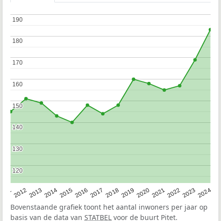
190
190
180
180
170
170
160
160
150
150
140
140
130
130
120
120
2020
2013
2019
2012
2018
2011
2024
2017
2023
2016
2022
2015
2021
2014
Bovenstaande grafiek toont het aantal inwoners per jaar op
basis van de data van
STATBEL
voor de buurt Pitet.