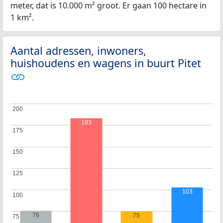
meter, dat is 10.000 m² groot. Er gaan 100 hectare in
1 km².
Aantal adressen, inwoners,
huishoudens en wagens in buurt Pitet
200
200
183
175
175
150
150
125
125
103
100
100
76
75
75
75