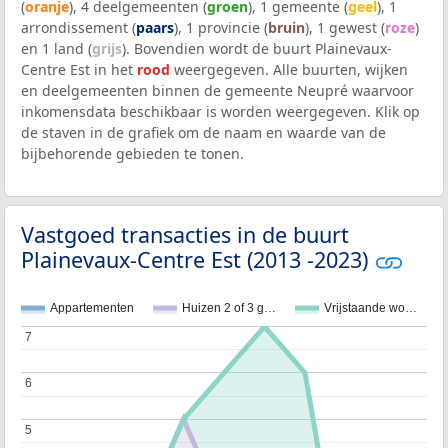
(
oranje
), 4 deelgemeenten (
groen
), 1 gemeente (
geel
), 1
arrondissement (
paars
), 1 provincie (
bruin
), 1 gewest (
roze
)
en 1 land (
grijs
). Bovendien wordt de buurt Plainevaux-
Centre Est in het
rood
weergegeven. Alle buurten, wijken
en deelgemeenten binnen de gemeente Neupré waarvoor
inkomensdata beschikbaar is worden weergegeven. Klik op
de staven in de grafiek om de naam en waarde van de
bijbehorende gebieden te tonen.
Vastgoed transacties in de buurt
Plainevaux-Centre Est (2013 -2023)
Appartementen
Huizen 2 of 3 g…
Vrijstaande wo…
7
7
6
6
5
5