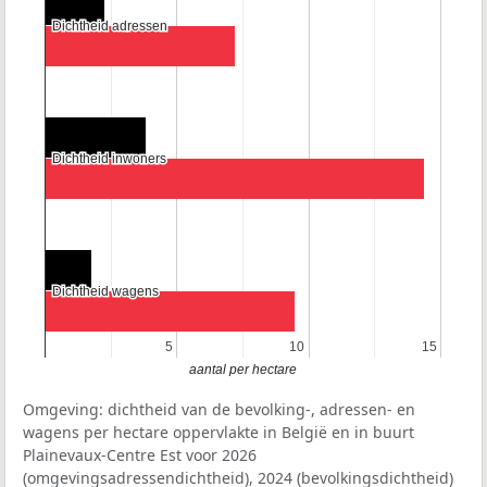
Dichtheid adressen
Dichtheid adressen
Dichtheid inwoners
Dichtheid inwoners
Dichtheid wagens
Dichtheid wagens
5
5
10
10
15
15
aantal per hectare
Omgeving: dichtheid van de bevolking-, adressen- en
wagens per hectare oppervlakte in België en in buurt
Plainevaux-Centre Est voor 2026
(omgevingsadressendichtheid), 2024 (bevolkingsdichtheid)