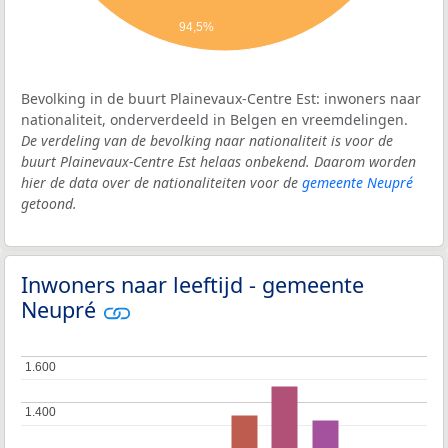
94,5%
Bevolking in de buurt Plainevaux-Centre Est: inwoners naar
nationaliteit, onderverdeeld in Belgen en vreemdelingen.
De verdeling van de bevolking naar nationaliteit is voor de
buurt Plainevaux-Centre Est helaas onbekend. Daarom worden
hier de data over de nationaliteiten voor de
gemeente Neupré
getoond.
Inwoners naar leeftijd - gemeente
Neupré
1.600
1.600
1.400
1.400