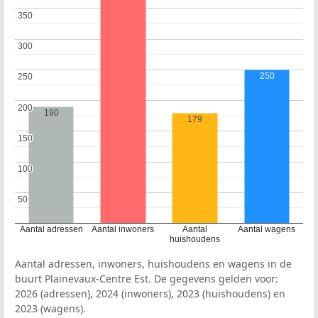
350
350
300
300
250
250
250
200
200
190
179
150
150
100
100
50
50
Aantal adressen
Aantal inwoners
Aantal
Aantal wagens
huishoudens
Aantal adressen, inwoners, huishoudens en wagens in de
buurt Plainevaux-Centre Est. De gegevens gelden voor:
2026 (adressen), 2024 (inwoners), 2023 (huishoudens) en
2023 (wagens).