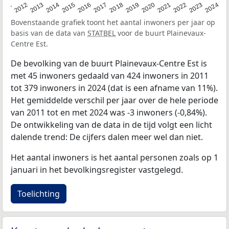
2020
2013
2019
2012
2018
2011
2024
2017
2023
2016
2022
2015
2021
2014
Bovenstaande grafiek toont het aantal inwoners per jaar op
basis van de data van
STATBEL
voor de buurt Plainevaux-
Centre Est.
De bevolking van de buurt Plainevaux-Centre Est is
met 45 inwoners gedaald van 424 inwoners in 2011
tot 379 inwoners in 2024 (dat is een afname van 11%).
Het gemiddelde verschil per jaar over de hele periode
van 2011 tot en met 2024 was -3 inwoners (-0,84%).
De ontwikkeling van de data in de tijd volgt een licht
dalende trend: De cijfers dalen meer wel dan niet.
Het aantal inwoners is het aantal personen zoals op 1
januari in het bevolkingsregister vastgelegd.
Toelichting