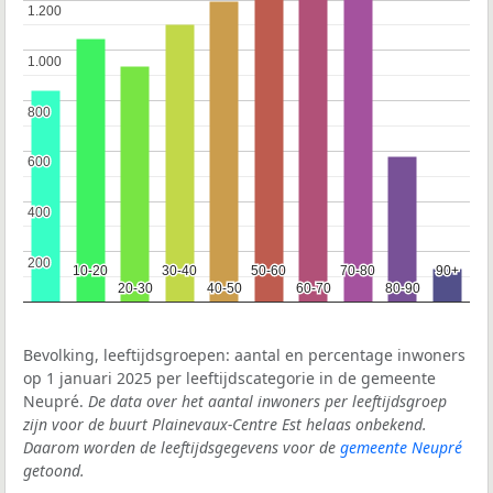
1.200
1.200
1.000
1.000
800
800
600
600
400
400
200
200
10-20
10-20
30-40
30-40
50-60
50-60
70-80
70-80
90+
90+
20-30
20-30
40-50
40-50
60-70
60-70
80-90
80-90
Bevolking, leeftijdsgroepen: aantal en percentage inwoners
op 1 januari 2025 per leeftijdscategorie in de gemeente
Neupré.
De data over het aantal inwoners per leeftijdsgroep
zijn voor de buurt Plainevaux-Centre Est helaas onbekend.
Daarom worden de leeftijdsgegevens voor de
gemeente Neupré
getoond.