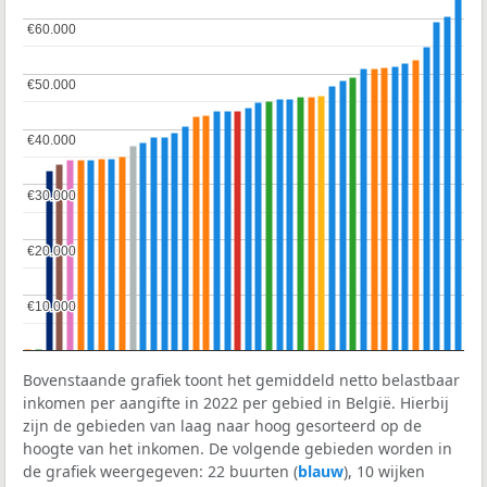
€60.000
€60.000
€50.000
€50.000
€40.000
€40.000
€30.000
€30.000
€20.000
€20.000
€10.000
€10.000
Bovenstaande grafiek toont het gemiddeld netto belastbaar
inkomen per aangifte in 2022 per gebied in België. Hierbij
zijn de gebieden van laag naar hoog gesorteerd op de
hoogte van het inkomen. De volgende gebieden worden in
de grafiek weergegeven: 22 buurten (
blauw
), 10 wijken