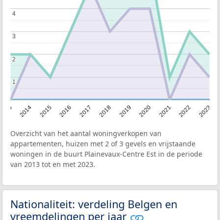
4
4
3
3
2
2
1
1
2013
2014
2015
2016
2017
2018
2019
2020
2021
2022
2023
Overzicht van het aantal woningverkopen van
appartementen, huizen met 2 of 3 gevels en vrijstaande
woningen in de buurt Plainevaux-Centre Est in de periode
van 2013 tot en met 2023.
Nationaliteit: verdeling Belgen en
vreemdelingen per jaar