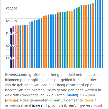
€50.000
€50.000
€40.000
€40.000
€30.000
€30.000
€20.000
€20.000
€10.000
€10.000
Bovenstaande grafiek toont het gemiddeld netto belastbaar
inkomen per aangifte in 2022 per gebied in België. Hierbij
zijn de gebieden van laag naar hoog gesorteerd op de
hoogte van het inkomen. De volgende gebieden worden in
de grafiek weergegeven: 22 buurten (
blauw
), 10 wijken
(
oranje
), 4 deelgemeenten (
groen
), 1 gemeente (
geel
), 1
arrondissement (
paars
), 1 provincie (
bruin
), 1 gewest (
roze
)