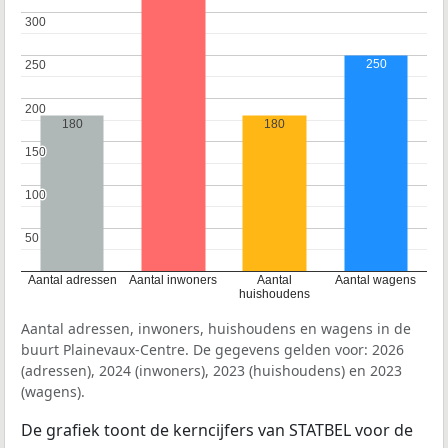
300
300
250
250
250
200
200
180
180
150
150
100
100
50
50
Aantal adressen
Aantal inwoners
Aantal
Aantal wagens
huishoudens
Aantal adressen, inwoners, huishoudens en wagens in de
buurt Plainevaux-Centre. De gegevens gelden voor: 2026
(adressen), 2024 (inwoners), 2023 (huishoudens) en 2023
(wagens).
De grafiek toont de kerncijfers van STATBEL voor de