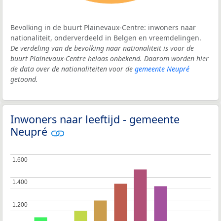
Bevolking in de buurt Plainevaux-Centre: inwoners naar
nationaliteit, onderverdeeld in Belgen en vreemdelingen.
De verdeling van de bevolking naar nationaliteit is voor de
buurt Plainevaux-Centre helaas onbekend. Daarom worden hier
de data over de nationaliteiten voor de
gemeente Neupré
getoond.
Inwoners naar leeftijd - gemeente
Neupré
1.600
1.600
1.400
1.400
1.200
1.200