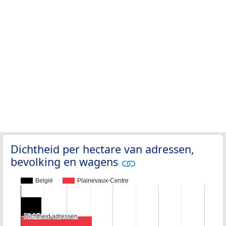
Dichtheid per hectare van adressen,
bevolking en wagens
België
Plainevaux-Centre
Dichtheid adressen
Dichtheid adressen