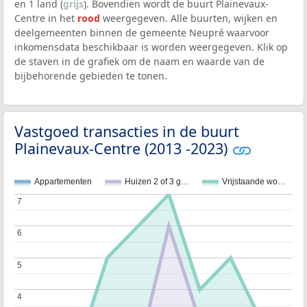
en 1 land (
grijs
). Bovendien wordt de buurt Plainevaux-
Centre in het
rood
weergegeven. Alle buurten, wijken en
deelgemeenten binnen de gemeente Neupré waarvoor
inkomensdata beschikbaar is worden weergegeven. Klik op
de staven in de grafiek om de naam en waarde van de
bijbehorende gebieden te tonen.
Vastgoed transacties in de buurt
Plainevaux-Centre (2013 -2023)
Appartementen
Huizen 2 of 3 g…
Vrijstaande wo…
7
7
6
6
5
5
4
4