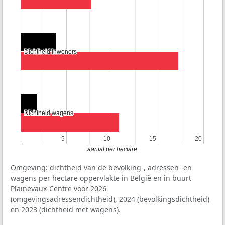
Dichtheid inwoners
Dichtheid inwoners
Dichtheid wagens
Dichtheid wagens
5
5
10
10
15
15
20
20
aantal per hectare
Omgeving: dichtheid van de bevolking-, adressen- en
wagens per hectare oppervlakte in België en in buurt
Plainevaux-Centre voor 2026
(omgevingsadressendichtheid), 2024 (bevolkingsdichtheid)
en 2023 (dichtheid met wagens).