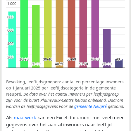
1.000
1.000
800
800
600
600
400
400
200
200
10-20
10-20
30-40
30-40
50-60
50-60
70-80
70-80
90+
90+
20-30
20-30
40-50
40-50
60-70
60-70
80-90
80-90
Bevolking, leeftijdsgroepen: aantal en percentage inwoners
op 1 januari 2025 per leeftijdscategorie in de gemeente
Neupré.
De data over het aantal inwoners per leeftijdsgroep
zijn voor de buurt Plainevaux-Centre helaas onbekend. Daarom
worden de leeftijdsgegevens voor de
gemeente Neupré
getoond.
Als
maatwerk
kan een Excel document met veel meer
gegevens over het aantal inwoners naar leeftijd