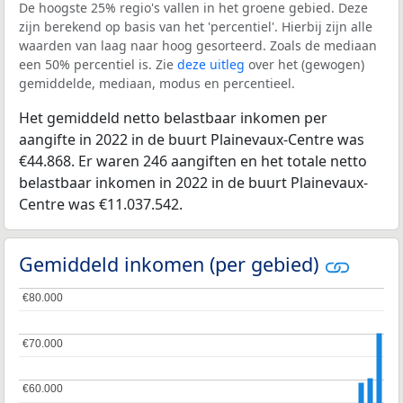
De hoogste 25% regio's vallen in het groene gebied. Deze
zijn berekend op basis van het 'percentiel'. Hierbij zijn alle
waarden van laag naar hoog gesorteerd. Zoals de mediaan
een 50% percentiel is. Zie
deze uitleg
over het (gewogen)
gemiddelde, mediaan, modus en percentieel.
Het gemiddeld netto belastbaar inkomen per
aangifte in 2022 in de buurt Plainevaux-Centre was
€44.868. Er waren 246 aangiften en het totale netto
belastbaar inkomen in 2022 in de buurt Plainevaux-
Centre was €11.037.542.
Gemiddeld inkomen (per gebied)
€80.000
€80.000
€70.000
€70.000
€60.000
€60.000