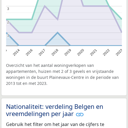
3
3
2
2
1
1
2013
2014
2016
2017
2018
2019
2020
2021
2022
2023
Overzicht van het aantal woningverkopen van
appartementen, huizen met 2 of 3 gevels en vrijstaande
woningen in de buurt Plainevaux-Centre in de periode van
2013 tot en met 2023.
Nationaliteit: verdeling Belgen en
vreemdelingen per jaar
Gebruik het filter om het jaar van de cijfers te