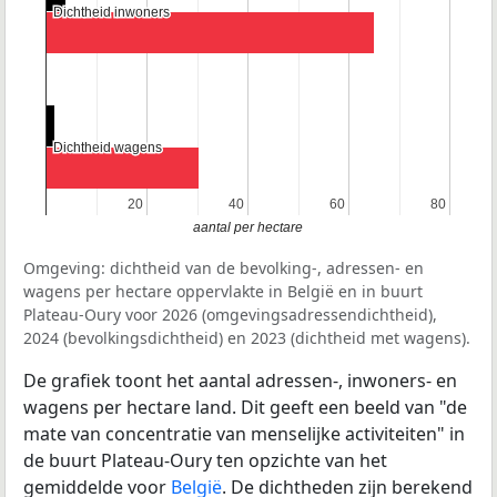
Dichtheid inwoners
Dichtheid inwoners
Dichtheid wagens
Dichtheid wagens
20
20
40
40
60
60
80
80
aantal per hectare
Omgeving: dichtheid van de bevolking-, adressen- en
wagens per hectare oppervlakte in België en in buurt
Plateau-Oury voor 2026 (omgevingsadressendichtheid),
2024 (bevolkingsdichtheid) en 2023 (dichtheid met wagens).
De grafiek toont het aantal adressen-, inwoners- en
wagens per hectare land. Dit geeft een beeld van "de
mate van concentratie van menselijke activiteiten" in
de buurt Plateau-Oury ten opzichte van het
gemiddelde voor
België
. De dichtheden zijn berekend