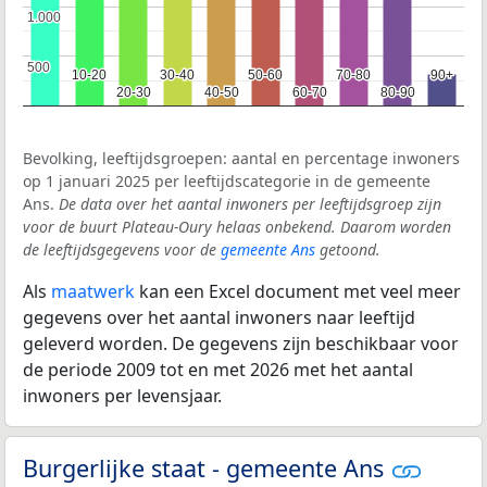
1.000
1.000
500
500
10-20
10-20
30-40
30-40
50-60
50-60
70-80
70-80
90+
90+
20-30
20-30
40-50
40-50
60-70
60-70
80-90
80-90
Bevolking, leeftijdsgroepen: aantal en percentage inwoners
op 1 januari 2025 per leeftijdscategorie in de gemeente
Ans.
De data over het aantal inwoners per leeftijdsgroep zijn
voor de buurt Plateau-Oury helaas onbekend. Daarom worden
de leeftijdsgegevens voor de
gemeente Ans
getoond.
Als
maatwerk
kan een Excel document met veel meer
gegevens over het aantal inwoners naar leeftijd
geleverd worden. De gegevens zijn beschikbaar voor
de periode 2009 tot en met 2026 met het aantal
inwoners per levensjaar.
Burgerlijke staat - gemeente Ans