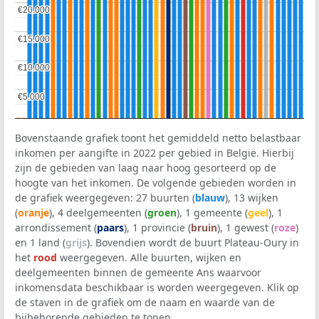
€20.000
€20.000
€15.000
€15.000
€10.000
€10.000
€5.000
€5.000
Bovenstaande grafiek toont het gemiddeld netto belastbaar
inkomen per aangifte in 2022 per gebied in België. Hierbij
zijn de gebieden van laag naar hoog gesorteerd op de
hoogte van het inkomen. De volgende gebieden worden in
de grafiek weergegeven: 27 buurten (
blauw
), 13 wijken
(
oranje
), 4 deelgemeenten (
groen
), 1 gemeente (
geel
), 1
arrondissement (
paars
), 1 provincie (
bruin
), 1 gewest (
roze
)
en 1 land (
grijs
). Bovendien wordt de buurt Plateau-Oury in
het
rood
weergegeven. Alle buurten, wijken en
deelgemeenten binnen de gemeente Ans waarvoor
inkomensdata beschikbaar is worden weergegeven. Klik op
de staven in de grafiek om de naam en waarde van de
bijbehorende gebieden te tonen.