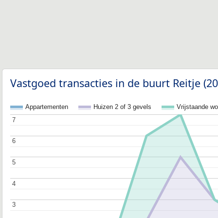
Vastgoed transacties in de buurt Reitje (2
Appartementen
Huizen 2 of 3 gevels
Vrijstaande w
7
7
6
6
5
5
4
4
3
3