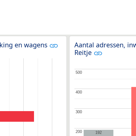
olking en wagens
Aantal adressen, in
Reitje
500
500
400
400
300
300
200
200
192