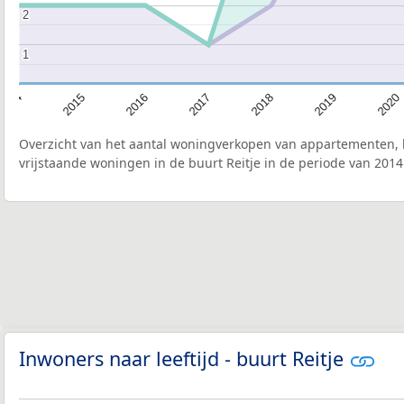
2
2
1
1
2020
2019
2018
2017
2016
2015
2014
Overzicht van het aantal woningverkopen van appartementen, h
vrijstaande woningen in de buurt Reitje in de periode van 2014
Inwoners naar leeftijd - buurt Reitje