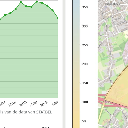
014
2016
2018
2020
2022
2024
sis van de data van
STATBEL