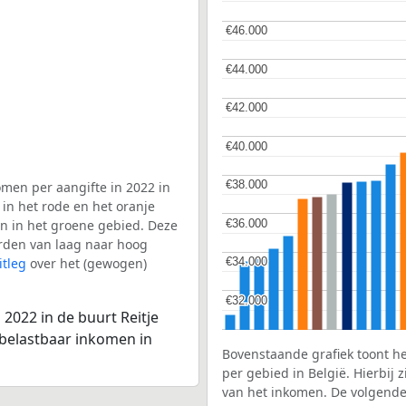
€46.000
€46.000
€44.000
€44.000
€42.000
€42.000
€40.000
€40.000
€38.000
€38.000
men per aangifte in 2022 in
 in het rode en het oranje
€36.000
€36.000
en in het groene gebied. Deze
aarden van laag naar hoog
itleg
over het (gewogen)
€34.000
€34.000
€32.000
€32.000
2022 in de buurt Reitje
 belastbaar inkomen in
Bovenstaande grafiek toont h
per gebied in België. Hierbij
van het inkomen. De volgende