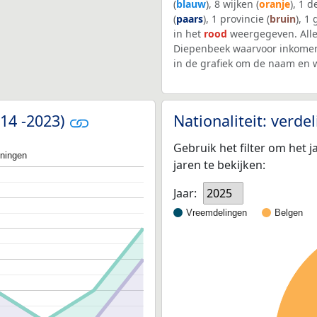
(
blauw
), 8 wijken (
oranje
), 1 
(
paars
), 1 provincie (
bruin
), 1
in het
rood
weergegeven. Alle
Diepenbeek waarvoor inkomen
in de grafiek om de naam en 
014 -2023)
Nationaliteit: verd
Gebruik het filter om het j
oningen
jaren te bekijken:
Jaar:
2025
Vreemdelingen
Belgen