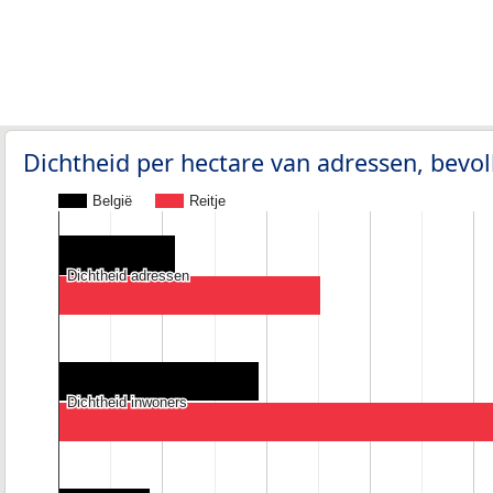
Dichtheid per hectare van adressen, bev
België
Reitje
Dichtheid adressen
Dichtheid adressen
Dichtheid inwoners
Dichtheid inwoners