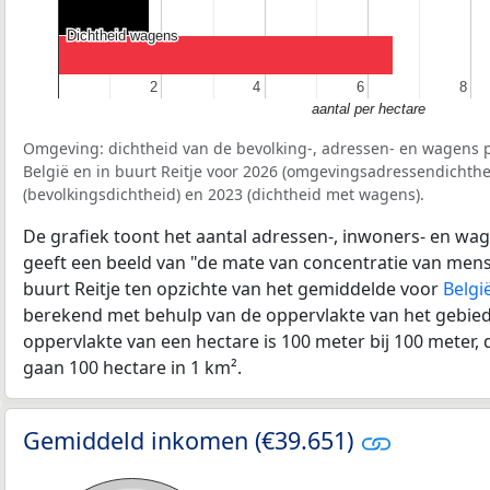
Dichtheid wagens
Dichtheid wagens
2
2
4
4
6
6
8
8
aantal per hectare
Omgeving: dichtheid van de bevolking-, adressen- en wagens p
België en in buurt Reitje voor 2026 (omgevingsadressendichthe
(bevolkingsdichtheid) en 2023 (dichtheid met wagens).
De grafiek toont het aantal adressen-, inwoners- en wag
geeft een beeld van "de mate van concentratie van mensel
buurt Reitje ten opzichte van het gemiddelde voor
Belgi
berekend met behulp van de oppervlakte van het gebied 
oppervlakte van een hectare is 100 meter bij 100 meter, d
gaan 100 hectare in 1 km².
Gemiddeld inkomen (€39.651)