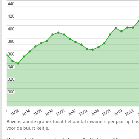
440
440
420
420
400
400
380
380
360
360
340
340
320
320
300
300
1990
1992
1994
1996
1998
2000
2002
2004
2006
2008
2010
2012
2
Bovenstaande grafiek toont het aantal inwoners per jaar op ba
voor de buurt Reitje.