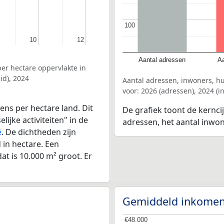
100
100
10
10
12
12
Aantal adressen
Aa
er hectare oppervlakte in
id), 2024
Aantal adressen, inwoners, h
voor: 2026 (adressen), 2024 (
ens per hectare land. Dit
De grafiek toont de kerncij
ijke activiteiten" in de
adressen, het aantal inwo
ë
. De dichtheden zijn
in hectare. Een
at is 10.000 m² groot. Er
Gemiddeld inkomen
€48.000
€48.000