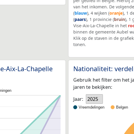
per gebied in België. Hierbij
van het inkomen. De volgende
(
blauw
), 4 wijken (
oranje
), 1 
(
paars
), 1 provincie (
bruin
), 1
Vise-Aix-La-Chapelle in het
ro
binnen de gemeente Aubel wa
Klik op de staven in de graf
tonen.
se-Aix-La-Chapelle
Nationaliteit: verd
Gebruik het filter om het j
jaren te bekijken:
oningen
Jaar:
2025
Vreemdelingen
Belgen