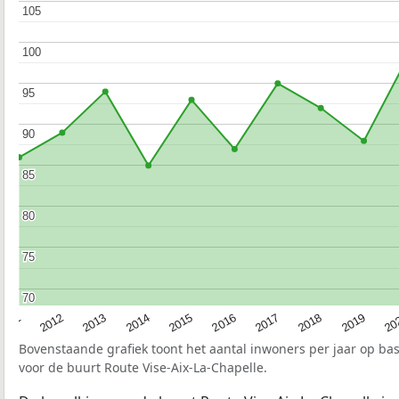
105
105
100
100
95
95
90
90
85
85
80
80
75
75
70
70
2015
20
2012
2017
2014
2019
2011
2016
2013
2018
Bovenstaande grafiek toont het aantal inwoners per jaar op ba
voor de buurt Route Vise-Aix-La-Chapelle.