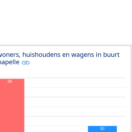
woners, huishoudens en wagens in buurt
hapelle
99
50