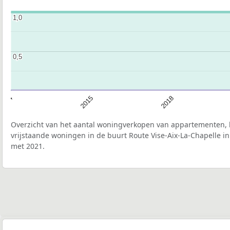
1,0
1,0
0,5
0,5
2014
2015
2018
Overzicht van het aantal woningverkopen van appartementen, h
vrijstaande woningen in de buurt Route Vise-Aix-La-Chapelle in
met 2021.