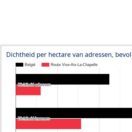
Dichtheid per hectare van adressen, bev
België
Route Vise-Aix-La-Chapelle
Dichtheid adressen
Dichtheid adressen
Dichtheid inwoners
Dichtheid inwoners