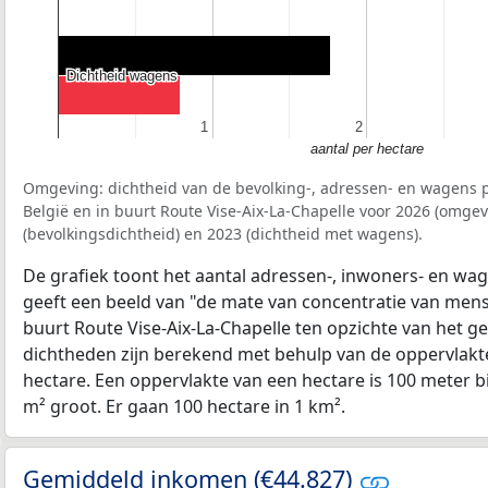
Dichtheid wagens
Dichtheid wagens
1
1
2
2
aantal per hectare
Omgeving: dichtheid van de bevolking-, adressen- en wagens p
België en in buurt Route Vise-Aix-La-Chapelle voor 2026 (omge
(bevolkingsdichtheid) en 2023 (dichtheid met wagens).
De grafiek toont het aantal adressen-, inwoners- en wag
geeft een beeld van "de mate van concentratie van mensel
buurt Route Vise-Aix-La-Chapelle ten opzichte van het 
dichtheden zijn berekend met behulp van de oppervlakte
hectare. Een oppervlakte van een hectare is 100 meter bij
m² groot. Er gaan 100 hectare in 1 km².
Gemiddeld inkomen (€44.827)