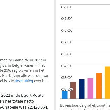
€50.000
€50.000
€47.500
€47.500
€45.000
€45.000
€42.500
€42.500
€40.000
€40.000
men per aangifte in 2022 in
io's in België komen in het
€37.500
€37.500
e 25% regio's vallen in het
. Hierbij zijn alle waarden van
€35.000
€35.000
l is. Zie
deze uitleg
over het
€32.500
€32.500
 2022 in de buurt Route
en het totale netto
Bovenstaande grafiek toont h
a-Chapelle was €2.420.664.