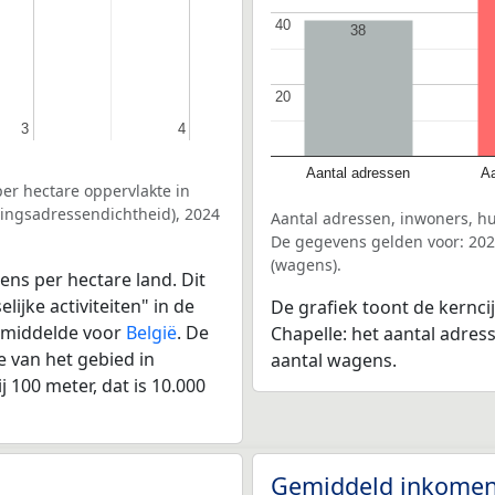
40
40
38
20
20
3
3
4
4
Aantal adressen
Aa
er hectare oppervlakte in
vingsadressendichtheid), 2024
Aantal adressen, inwoners, h
De gegevens gelden voor: 202
(wagens).
ens per hectare land. Dit
ijke activiteiten" in de
De grafiek toont de kernci
gemiddelde voor
België
. De
Chapelle: het aantal adres
 van het gebied in
aantal wagens.
 100 meter, dat is 10.000
Gemiddeld inkomen