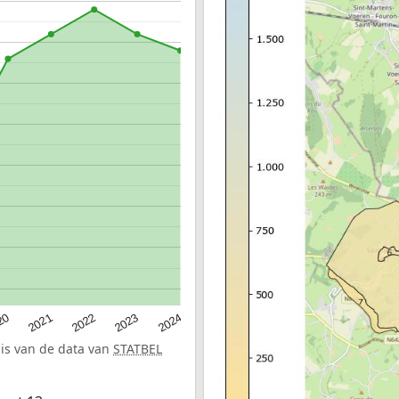
20
2022
2024
2021
2023
sis van de data van
STATBEL