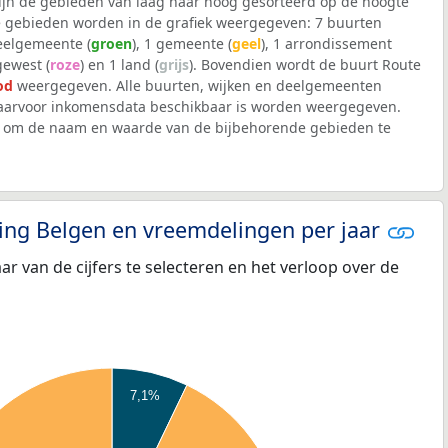
 zijn de gebieden van laag naar hoog gesorteerd op de hoogte
 gebieden worden in de grafiek weergegeven: 7 buurten
deelgemeente (
groen
), 1 gemeente (
geel
), 1 arrondissement
 gewest (
roze
) en 1 land (
grijs
). Bovendien wordt de buurt Route
od
weergegeven. Alle buurten, wijken en deelgemeenten
arvoor inkomensdata beschikbaar is worden weergegeven.
iek om de naam en waarde van de bijbehorende gebieden te
eling Belgen en vreemdelingen per jaar
aar van de cijfers te selecteren en het verloop over de
7,1%