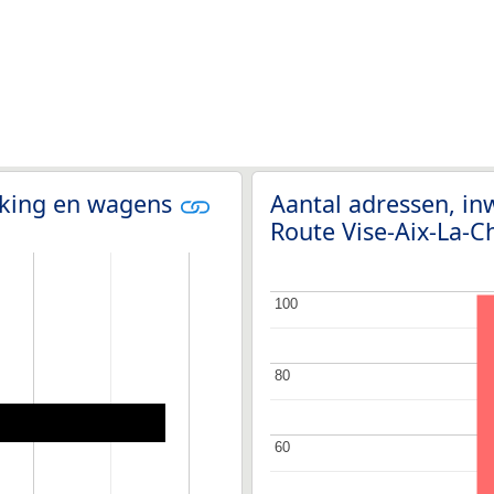
olking en wagens
Aantal adressen, in
Route Vise-Aix-La-C
100
100
80
80
60
60