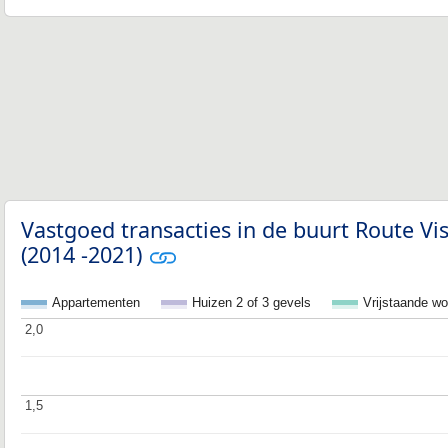
Vastgoed transacties in de buurt Route Vi
(2014 -2021)
Appartementen
Huizen 2 of 3 gevels
Vrijstaande w
2,0
2,0
1,5
1,5