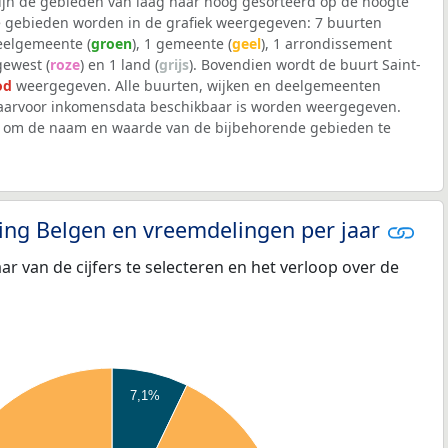
 zijn de gebieden van laag naar hoog gesorteerd op de hoogte
 gebieden worden in de grafiek weergegeven: 7 buurten
deelgemeente (
groen
), 1 gemeente (
geel
), 1 arrondissement
 gewest (
roze
) en 1 land (
grijs
). Bovendien wordt de buurt Saint-
od
weergegeven. Alle buurten, wijken en deelgemeenten
arvoor inkomensdata beschikbaar is worden weergegeven.
iek om de naam en waarde van de bijbehorende gebieden te
eling Belgen en vreemdelingen per jaar
aar van de cijfers te selecteren en het verloop over de
7,1%