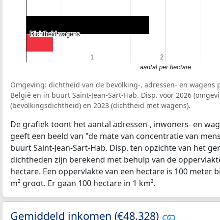
Dichtheid wagens
Dichtheid wagens
1
1
2
2
aantal per hectare
Omgeving: dichtheid van de bevolking-, adressen- en wagens p
België en in buurt Saint-Jean-Sart-Hab. Disp. voor 2026 (omge
(bevolkingsdichtheid) en 2023 (dichtheid met wagens).
De grafiek toont het aantal adressen-, inwoners- en wag
geeft een beeld van "de mate van concentratie van mensel
buurt Saint-Jean-Sart-Hab. Disp. ten opzichte van het g
dichtheden zijn berekend met behulp van de oppervlakte
hectare. Een oppervlakte van een hectare is 100 meter bij
m² groot. Er gaan 100 hectare in 1 km².
Gemiddeld inkomen (€48.328)