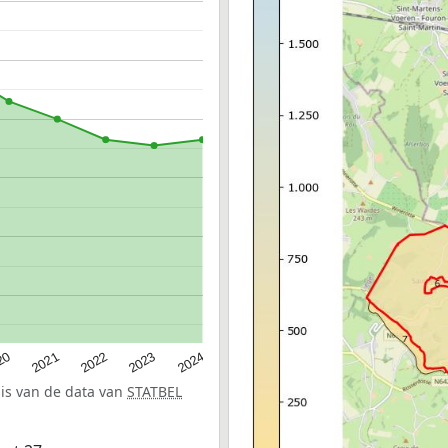
20
2022
2024
2021
2023
sis van de data van
STATBEL