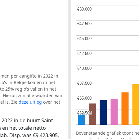
€50.000
€50.000
€47.500
€47.500
€45.000
€45.000
€42.500
€42.500
€40.000
€40.000
men per aangifte in 2022 in
io's in België komen in het
€37.500
€37.500
e 25% regio's vallen in het
. Hierbij zijn alle waarden van
€35.000
€35.000
l is. Zie
deze uitleg
over het
€32.500
€32.500
2022 in de buurt Saint-
 en het totale netto
Bovenstaande grafiek toont h
ab. Disp. was €9.423.905.