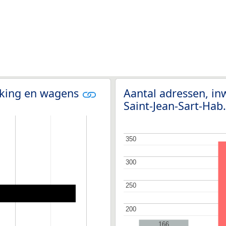
olking en wagens
Aantal adressen, in
Saint-Jean-Sart-Hab
350
350
300
300
250
250
200
200
166