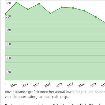
380
380
360
360
340
340
320
320
300
300
280
280
2015
20
2012
2017
2014
2019
2011
2016
2013
2018
Bovenstaande grafiek toont het aantal inwoners per jaar op ba
voor de buurt Saint-Jean-Sart-Hab. Disp..