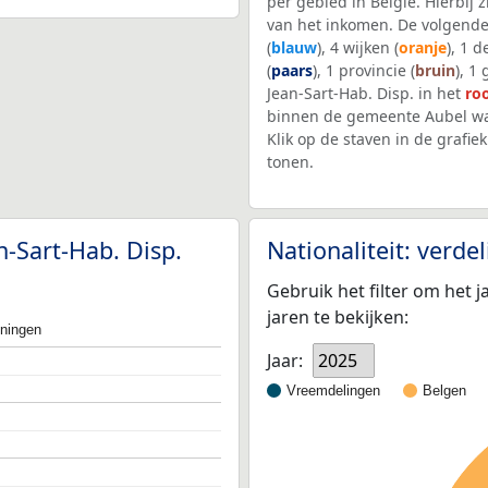
per gebied in België. Hierbij
van het inkomen. De volgende
(
blauw
), 4 wijken (
oranje
), 1 
(
paars
), 1 provincie (
bruin
), 1
Jean-Sart-Hab. Disp. in het
ro
binnen de gemeente Aubel wa
Klik op de staven in de graf
tonen.
n-Sart-Hab. Disp.
Nationaliteit: verd
Gebruik het filter om het j
jaren te bekijken:
oningen
Jaar:
2025
Vreemdelingen
Belgen