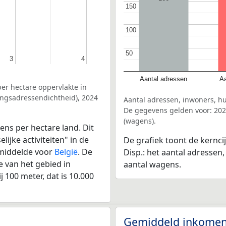
150
150
100
100
50
50
3
3
4
4
Aantal adressen
Aa
er hectare oppervlakte in
vingsadressendichtheid), 2024
Aantal adressen, inwoners, hu
De gegevens gelden voor: 202
(wagens).
ens per hectare land. Dit
ijke activiteiten" in de
De grafiek toont de kernci
emiddelde voor
België
. De
Disp.: het aantal adressen
 van het gebied in
aantal wagens.
 100 meter, dat is 10.000
Gemiddeld inkomen