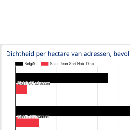
Dichtheid per hectare van adressen, bev
België
Saint-Jean-Sart-Hab. Disp.
Dichtheid adressen
Dichtheid adressen
Dichtheid inwoners
Dichtheid inwoners