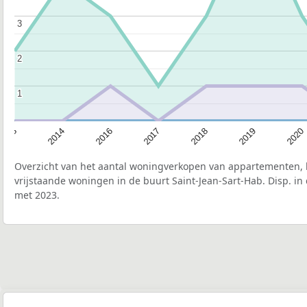
3
3
2
2
1
1
2020
2019
2018
2017
2016
2014
2013
Overzicht van het aantal woningverkopen van appartementen, h
vrijstaande woningen in de buurt Saint-Jean-Sart-Hab. Disp. in
met 2023.