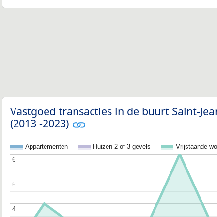
Vastgoed transacties in de buurt Saint-Jea
(2013 -2023)
Appartementen
Huizen 2 of 3 gevels
Vrijstaande w
6
6
5
5
4
4