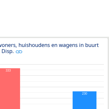
woners, huishoudens en wagens in buurt
. Disp.
333
230